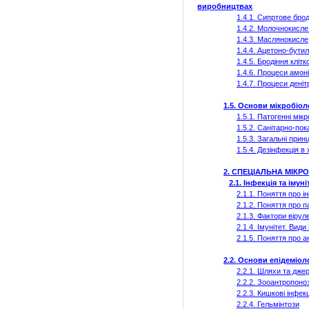
виробництвах
1.4.1.
Сипртове
брод
1.4.2. Молочнокисле
1.4.3. Маслянокисле
1.4.4.
Ацетоно-бути
1.4.5. Бродіння кліт
1.4.6. Процеси амоні
1.4.7. Процеси денітр
1.5. Основи мікробіол
1.5.1. Патогенні мік
1.5.2. Санітарно-пок
1.5.3. Загальні прин
1.5.4. Дезінфекція 
2. СПЕЦІАЛЬНА МІКР
2.1. Інфекція та імуні
2.1.1. Поняття про і
2.1.2. Поняття про п
2.1.3. Фактори вірул
2.1.4. Імунітет. Види
2.1.5. Поняття про а
2.2. Основи епідеміол
2.2.1. Шляхи та дже
2.2.2.
Зооантропоно
2.2.3. Кишкові інфекц
2.2.4. Гельмінтози