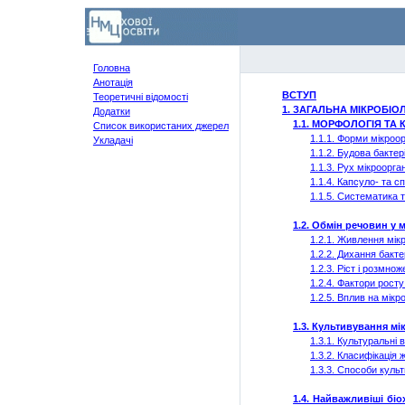
Головна
Анотація
ВСТУП
Теоретичні відомості
1. ЗАГАЛЬНА МІКРОБІО
Додатки
1.1. МОРФОЛОГІЯ ТА
Список використаних джерел
1.1.1. Форми мікроор
Укладачі
1.1.2. Будова бактер
1.1.3. Рух мікроорган
1.1.4. Капсуло- та с
1.1.5. Систематика 
1.2. Обмін речовин у 
1.2.1. Живлення мік
1.2.2. Дихання бакте
1.2.3. Ріст і розмно
1.2.4. Фактори росту
1.2.5. Вплив на мікр
1.3. Культивування мі
1.3.1.
Культуральні
в
1.3.2. Класифікація
1.3.3. Способи куль
1.4. Найважливіші біо