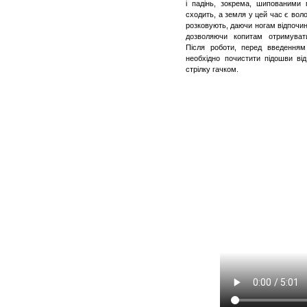
і падінь, зокрема,
шипованими
п
сходить, а земля у цей час є вол
розковують, даючи ногам відпочино
дозволяючи копитам отримувати
Після роботи, перед введенням
необхідно почистити підошви від
стрілку гачком.