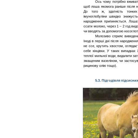
Ось чому потрібно вживат
щоб лоша якомога раніше після 
До того ж, здатність тонки
імуноглобуліни швидко знижуєть
народження припиняється. Лошат
ссати молоко, через 1 – 2 год ви
чи вводять за допомогою носоглот
Молозиво сприяє виведе
Іноді в перші дні після народжен
не ссе, крутить хвостом, оглядаєт
себе кінцівки. У таких випадках
теплої мильної води, видалити за
змащеним вазеліном, чи застосув
рицинову олію тощо).
5.3. Підгодівля підсисни