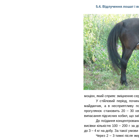
5.4. Відлучення лошат і
моціон, який сприяє зміцненню серц
У стійловий період, почи
майданчик, а в несприятливу по
прогулянок становить 20 – 30 хв,
випасання підсисних кобил, що за
До поїдання концентровани
висівки кількістю 100 – 200 г за 
до 3 – 4 кг на добу. За такої умов
Через 2 – 3 тижні після
же