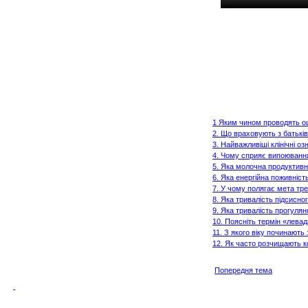
1 Яким чином проводять о
2. Що враховують з батькі
3. Найважливіші клінічні о
4. Чому сприяє випоюванн
5. Яка молочна продуктивн
6. Яка енергійна поживніст
7. У чому полягає мета тре
8. Яка тривалість підсисн
9. Яка тривалість прогуля
10. Поясніть термін «лева
11. З якого віку починають
12. Як часто розчищають к
Попередня тема