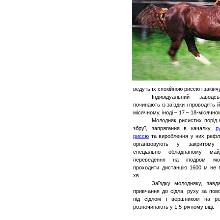
ведуть їх спокійною риссю і закін
Індивідуальний заводс
починають із
заїздки
і проводять й
місячному, іноді – 17 – 18-місячном
Молодняк рисистих порід
збруї, запрягання в качалку,
р
риссю
та вироблення у них рефл
організовують у закритому
спеціально обладнаному май
переведення на іподром мо
проходити дистанцію 1600 м не 
хв.
Заїздку
молодняку, завд
привчання до сідла, руху за пов
під сідлом і вершником на рі
розпочинають у 1,5-річному віці.