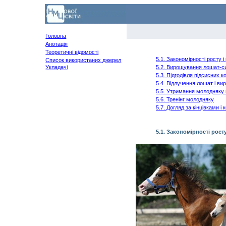
Головна
Анотація
Теоретичні відомості
5.1. Закономірності росту 
Список використаних джерел
Укладачі
5.2. Вирощування лошат-с
5.3. Підгодівля підсисних к
5.4. Відлучення лошат і в
5.5. Утримання молодняку 
5.6. Тренінг молодняку
5.7. Догляд за кінцівками і
5.1. Закономірності рост