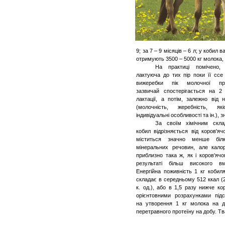
9; за 7 – 9 місяців – 6 л; у кобил 
отримують 3500 – 5000 кг молока, в
На практиці помічено,
лактуюча
до тих пір поки її ссе
вижеребки
пік молочної прод
зазвичай спостерігається на 2
лактації, а потім, залежно від 
(молочність, жеребність, як
індивідуальні особливості та ін.), 
За своїм хімічним скл
кобил відрізняється від коров'яч
міститься значно менше білк
мінеральних речовин, але калор
приблизно така ж, як і коров'ячо
результаті більш високого вм
Енергійна поживність 1 кг кобил
складає в середньому 512 ккал (2
к. од.), або в 1,5 разу нижче ко
орієнтовними розрахунками підс
на утворення 1 кг молока на до
перетравного протеїну на добу. Тв