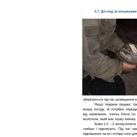
5.7. Догляд за кінцівкам
зберігаються під час розміщення ко
Якщо тварина працює три
мокру погоду, їй потрібно періо
від налипання, злегка б'ючи по
молотком, який має назву киянка.
Кожні 1,5 – 2 місяці копи
глибше і підковують.
Під час ож
підковувати на всі чотири ноги д