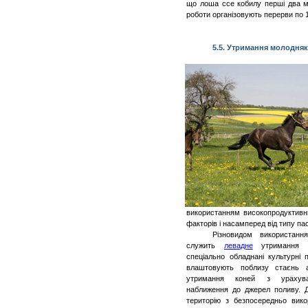
що лоша ссе кобилу перші два міс
роботи організовують перерви по 1
5.5. Утримання молодняк
використанням високопродуктивн
факторів і насамперед від типу па
Різновидом використанн
служить
л
евадне
утримання 
спеціально обладнані культурні
влаштовують поблизу стаєнь а
утримання коней з урахува
наближення до джерел поливу. 
територію з безпосередньо вико