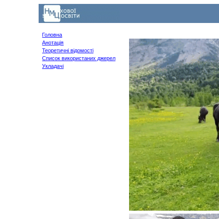
Головна
Анотація
Теоретичні відомості
Список використаних джерел
Укладачі