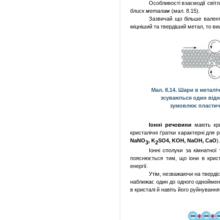
Особливості взаємодії світ
блиск металам
(мал. 8.15).
Зазвичай що більше валентн
міцніший та твердіший метал, то ви
Мал. 8.14. Шари в металі
зсуваються один від
зумовлює пластич
Іонні речовини
мають крис
кристалічні ґратки характерні для 
NaNO
,
K
SO
4,
KOH
,
NaOH
,
CaO
)
3
2
Іонні сполуки за кімнатної
пояснюється тим, що іони в крист
енергії.
Утім, незважаючи на твердіс
наближає один до одного однойменн
в кристалі й навіть його руйнування 