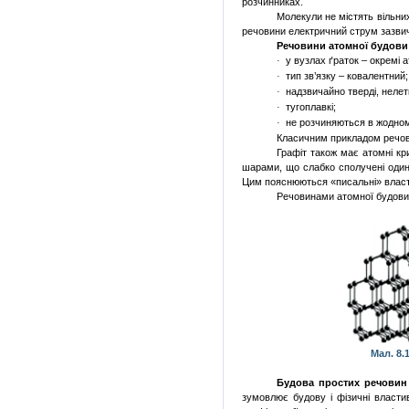
розчинниках.
Молекули не містять вільних
речовини електричний струм зазви
Речовини атомної будови
у вузлах ґраток – окремі 
·
тип зв’язку – ковалентний;
·
надзвичайно тверді, нелетк
·
тугоплавкі;
·
не розчиняються в жодно
·
Класичним прикладом речови
Графіт також має атомні кри
шарами, що слабко сполучені один 
Цим пояснюються «писальні» власти
Речовинами атомної будови 
Мал. 8.
Будова простих речовин і
зумовлює будову і фізичні властив