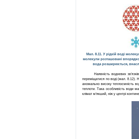
Мал. 8.11. У рідкій воді моле
молекули розташовані впорядкова
вода розширюється, внаслі
Наявність водневих зв’язкі
переміщатися по воді (мал. 8.12).
аномально високу теплоємність во
теплоти. Така особливість води м
клімат м’якший, ніж у центрі контине