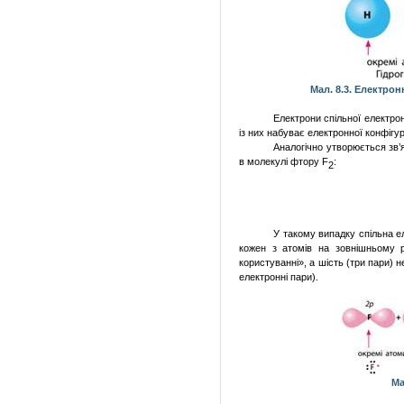
Мал. 8.3. Електронн
Електрони спільної електро
із них набуває електронної конфігу
Аналогічно утворюється зв’
в молекулі фтору
F
:
2
У такому випадку спільна е
кожен з атомів на зовнішньому р
користуванні», а шість (три пари) н
електронні пари).
Ма