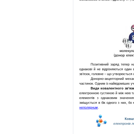
Позитивний заряд тепер на
однакові й не відрізняються один
зв’язок, головне – що утворюється 
Донорно-акцепторний механ
частинок. Одним із найвідоміших уч
Види ковалентного зв’яз
електронною густиною й між нею 
елементів з однаковим значенням
зміщується в бік одного з них, бо
неполярним
.
Кова
електронів л