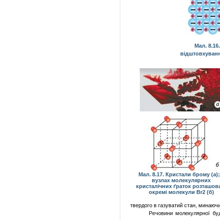
Мал. 8.1
відштовхуванн
Мал. 8.17. Кристали брому (а);
вузлах молекулярних
кристалічних ґраток розташов
окремі молекули
Br
2 (б)
твердого в газуватий стан, минаючи
Речовини молекулярної будо