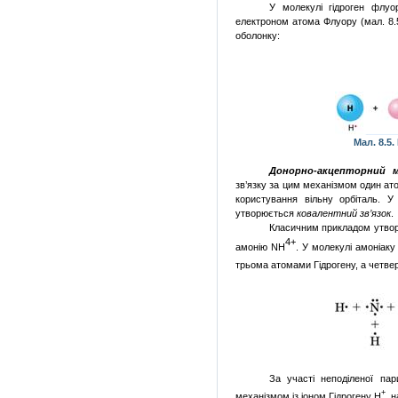
У молекулі гідроген флуо
електроном атома Флуору (мал. 8.
оболонку:
Мал. 8.5
Донорно-акцепторний м
зв’язку за цим механізмом один а
користування вільну орбіталь. У
утворюється
ковалентний зв’язок
.
Класичним прикладом утворе
4+
амонію
NH
. У молекулі амоніак
трьома атомами Гідрогену, а четвер
За участі неподіленої па
+
механізмом із іоном Гідрогену Н
, 