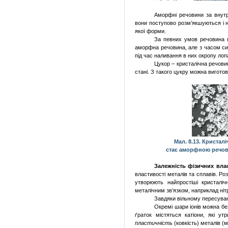
Аморфні речовини за внутр
вони поступово розм’якшуються і 
якої форми.
За певних умов речовина м
аморфна речовина, але з часом сил
під час наливання в них окропу лоп
Цукор – кристалічна речови
стані.
З такого цукру можна виготов
Мал. 8.13. Кристал
стає аморфною речови
Залежність фізичних вла
властивості металів та сплавів. Ро
утворюють найпростіші кристаліч
металічним зв’язком, наприклад ніт
Завдяки вільному пересуван
Окремі шари іонів можна без
ґраток містяться катіони, які у
пластичність
(ковкість) металів (м