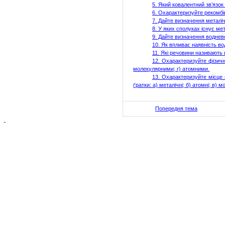
5. Я
кий ковалентний зв’язо
6. Ох
арактеризуйте рекомбі
7. Д
айте визначення металіч
8. У
яких сполуках існує мет
9. Д
айте визначення воднево
10. Я
к впливає наявність вод
11. Я
кі речовини називають 
12. О
характеризуйте фізичн
молекулярними; г) атомними.
13. О
характеризуйте місце 
ґратки: а) металічні; б) атомні; в) м
Попередня тема