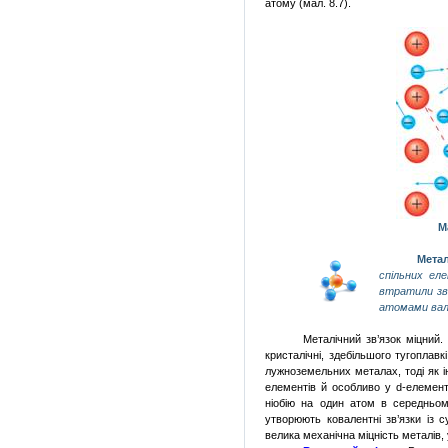
атому (мал. 8.7).
М
Метал
спільних ел
втратили зв’
атомами вал
Металічний зв’язок міцний.
кристалічні, здебільшого тугоплавк
лужноземельних металах, тоді як і
елементів й особливо у
d
-елемент
ніобію на один атом в середньом
утворюють ковалентні зв’язки із
велика механічна міцність металів