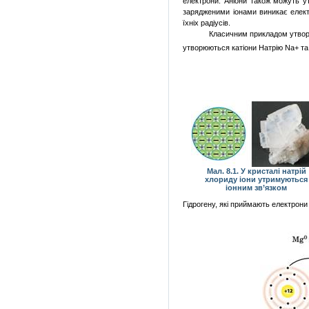
електрони. Аніони також можуть ут
зарядженими іонами виникає електр
їхніх радіусів.
Класичним прикладом утворен
утворюються катіони Натрію
Na+ та
Мал. 8.1. У кристалі натрій
хлориду іони утримуються
іонним зв’язком
Гідрогену, які приймають електрони