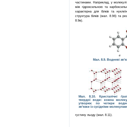
частинами. Наприклад, у молекулі 
між гідроксильною та карбоксиль
характерна для білків та нуклеї
структура білків (мал. 8.9б) та р
8.9в).
Мал. 8.9. Водневі зв’я
Мал. 8.10. Кристалічні ґра
твердої води: кожна молек
утворює по чотири водне
зв’язки із сусідніми молекула
густину льоду (мал. 8.11).