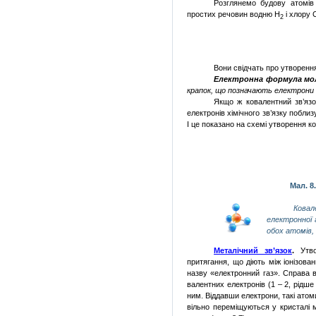
Розглянемо будову атомів 
простих речовин водню Н
і хлору 
2
Вони свідчать про утворен
Електронна формула мо
крапок, що позначають електрони 
Якщо ж ковалентний зв’язо
електронів хімічного зв’язку побли
І це показано на схемі утворення ко
Мал. 8
Ковал
електронної 
обох атомів,
Металічний зв’язок
.
Утвор
притягання, що діють між іонізов
назву «електронний газ».
Справа в
валентних електронів (1 – 2, рідше
ним. Віддавши електрони, такі ат
вільно переміщуються у кристалі 