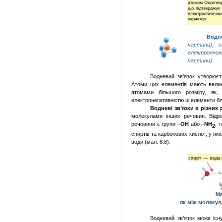
Водн
частини), 
електронно
частини).
Водневий зв’язок утворює
Атоми цих елементів мають велику
атомами більшого розміру, як
електронегативністю ці елементи бл
Водневі зв’язки в різних
молекулами інших речовин. Відр
речовини є групи
–ОН
або
–
NH
, 
2
спиртів та карбонових кислот, у як
води (мал. 8.8).
Ма
як між молекул
Водневий зв’язок може існу