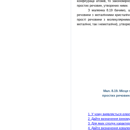
конфігурації атомів, то закономір
простих речовин, утворених ними.
З малюнка 8.19 бачимо,
речовини з металічними кристаліч
прості речовини з молекулярними
металічні, так і неметалічні), утв
Мал. 8.19. Місце
простих речовин,
1. У
чому виявляється елект
2. Д
айте визначення іонному
3. Д
ля яких сполук характер
4. Д
айте визначення ковален