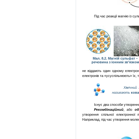
Під час реакції магнію із 
Мал. 8.2. Магній сульфат –
речовина з іонним зв’язко
не віддають один одному
електро
електронів та «усуспільнюють» їх,
Хімічний
називають
кова
Існує два способи утворення
Рекомбінаційний
, або
об
утворення спільної електронної
Наприклад, під час утворення молек