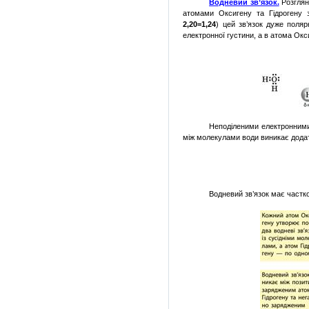
Водневий зв’язок.
Розглян
атомами Оксигену та Гідрогену з
2,20=1,24
) цей зв’язок дуже поляр
електронної густини, а
в атома
Окси
Неподіленими електронними 
між молекулами води виникає дод
Водневий зв’язок має частк