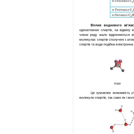
Вплив водневого зв'язк
одноатомних спиртів, на відміну 
члени ряду мало відрізняються 
молекулах спиртів сполучені з атом
спиртів та води подібна електронна
Це зумовлює можливість ут
молекули спиртів, так само як і мо