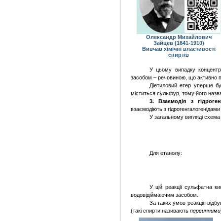
Олександр Михайлович
Зайцев (1841-1910)
Вивчав хімічні властивості
спиртів
У цьому випадку концентр
засобом – речовиною, що активно по
Діетиловий етер уперше б
міститься сульфур, тому його назва
3. Взаємодія з гідроген
взаємодіють з гідрогенгалогенідами
У загальному вигляді схема 
Для етанолу:
У цій реакції сульфатна ки
водовідіймаючим засобом.
За таких умов
реакція відбу
(такі спирти називають
первинними