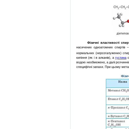
Фізичні властивості спир
насичених одноатомних спиртів –
нормальних (нерозгалужених) спи
кипіння (як і в алканів), а
густина
с
водою необмежено, а далі розчинніс
специфічні запахи. При цьому мета
Фізи