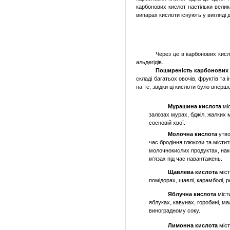
карбонових кислот настільки велик
випарах кислоти існують у вигляді 
Через це в карбонових кисло
альдегідів.
Поширеність карбонових 
складі багатьох овочів, фруктів та
на те, звідки ці кислоти було вперш
Мурашина кислота
мі
залозах мурах, бджіл, жалких м
сосновій хвої.
Молочна кислота
утво
час бродіння глюкози та містит
молочнокислих продуктах, нак
м’язах під час навантажень.
Щавлева кислота
міст
помідорах, щавлі, карамболі, р
Яблучна кислота
міст
яблуках, кавунах, горобині, ма
виноградному соку.
Лимонна кислота
міст