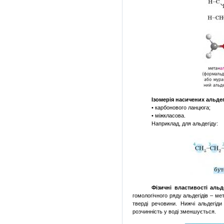
Ізомерія насичених альдег
• карбонового ланцюга;
• міжкласова.
Наприклад, для альдегіду:
Фізичні властивості альд
гомологічного ряду альдегідів – ме
тверді речовини. Нижчі альдегід
розчинність у воді зменшується.