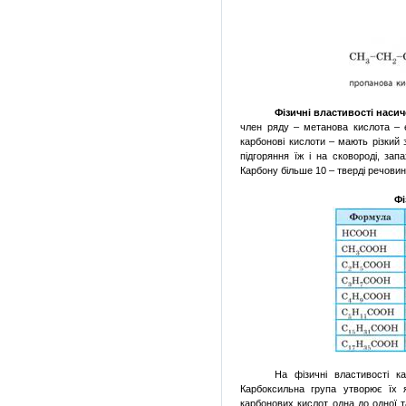
Фізичні властивості нас
член ряду – метанова кислота – 
карбонові кислоти – мають різкий 
підгоряння їж і на сковороді, за
Карбону більше 10 – тверді речовин
Фі
На фізичні властивості к
Карбоксильна група утворює їх 
карбонових кислот одна до одної та