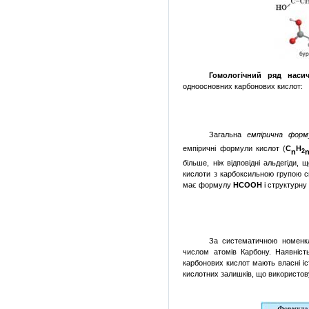
Гомологічний ряд наси
одноосновних карбонових кислот:
Загальна
емпірична форм
емпіричні формули кислот (
С
Н
n
2
більше, ніж відповідні альдегіди,
кислоти з карбоксильною групою с
має формулу
НСООН
і структурну
За систематичною номенкл
числом атомів Карбону. Наявніст
карбонових кислот мають власні і
кислотних залишків, що використов