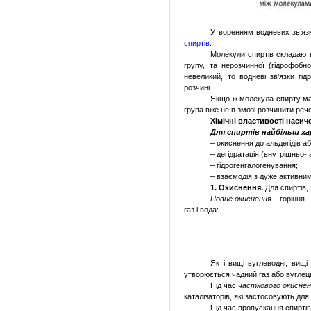
Утворенням водневих зв’яз
спиртів
.
Молекули спиртів складаютьс
групу, та нерозчинної (гідрофоб
невеликий, то водневі зв’язки г
розчині.
Якщо ж молекула спирту має
група вже не в змозі розчинити реч
Хімічні властивості наси
Для спиртів найбільш хар
– окиснення до альдегідів а
– дегідратація (внутрішньо-
– гідрогенгалогенування;
– взаємодія з дуже активни
1. Окиснення.
Для спиртів, 
Повне окиснення
– горіння 
газ і вода:
Як і вищі вуглеводні, вищі
утворюється чадний газ або вуглец
Під час
часткового окисне
каталізаторів, які застосовують для
Під час пропускання спирті