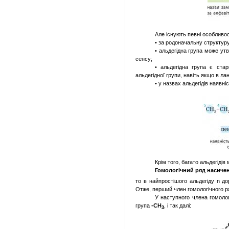
Але існують певні особливос
• за родоначальну структуру
• альдегідна група може ут
сенсу;
• альдегідна група є ста
альдегідної групи, навіть якщо в ла
• у назвах альдегідів наявні
Крім того, багато альдегідів
Гомологічний ряд насичен
то в найпростішого альдегіду
n
дор
Отже, перший член гомологічного 
У наступного члена гомоло
група
-СН
, і так далі:
3