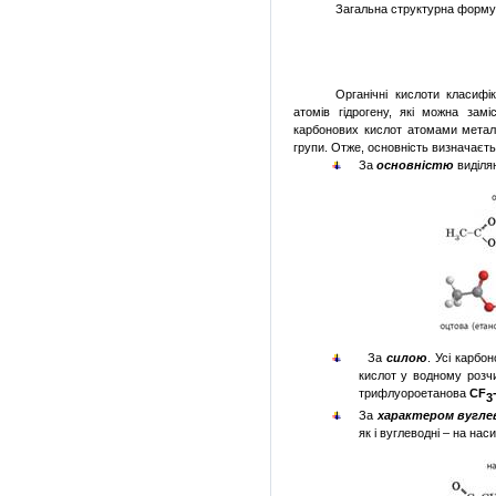
Загальна структурна форму
Органічні кислоти класифі
атомів гідрогену, які можна зам
карбонових кислот атомами металі
групи. Отже, основність визначаєт
За
основністю
виділяю
За
силою
. Усі карбо
кислот у водному розчи
трифлуороетанова
CF
3
За
характером вугле
як і вуглеводні – на нас