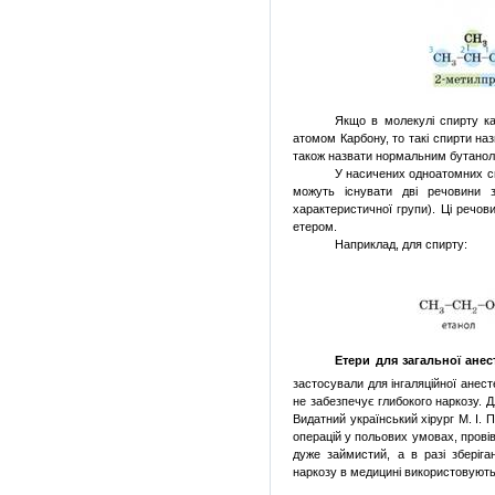
Якщо в молекулі спирту к
атомом Карбону, то такі спирти н
також назвати нормальним бутано
У насичених одноатомних сп
можуть існувати дві речовини 
характеристичної групи). Ці речов
етером.
Наприклад, для спирту:
Етери для загальної анест
застосували для інгаляційної анест
не забезпечує глибокого наркозу. Д
Видатний український хірург М. І. 
операцій у польових умовах, провів
дуже займистий, а в разі зберіга
наркозу в медицині використовують