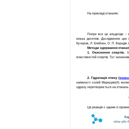
На прикладі етаналю:
Попри все це альдегіди – 
кілька десятків. Дослідженню цих
Кучеров, Л. Кляйзен, О. П. Бородін 
Методи одержання етана
1. Окиснення спиртів.
Із
властивостей спиртів. Тут зазначим
2. Гідратація етину (
реакц
наявності солей Меркурію(ІІ) мол
одразу перетворюється на етаналь
Ця реакція є одним із пром
Ка
одна або 