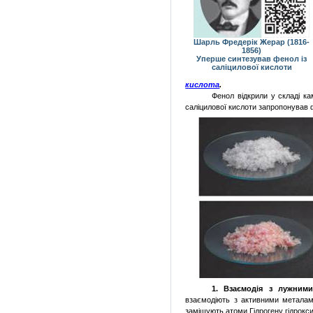
Шарль Фредерік Жерар (1816-
1856)
Уперше синтезував фенол із
саліцилової кислоти
кислота
.
Фенол відкрили у складі ка
саліцилової кислоти запропонував 
1. Взаємодія з лужним
взаємодіють з активними металами
заміщують атоми Гідрогену гідрокси