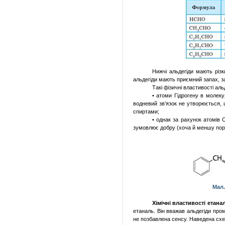
Нижчі альдегіди мають різ
альдегіди мають приємний запах, за
Такі фізичні властивості ал
• атоми Гідрогену в молеку
водневий зв’язок не утворюється,
спиртами;
• однак за рахунок атомів 
зумовлює добру (хоча й меншу порів
Мал.
Хімічні властивості етана
етаналь. Він вважав альдегіди про
не позбавлена сенсу. Наведена схе