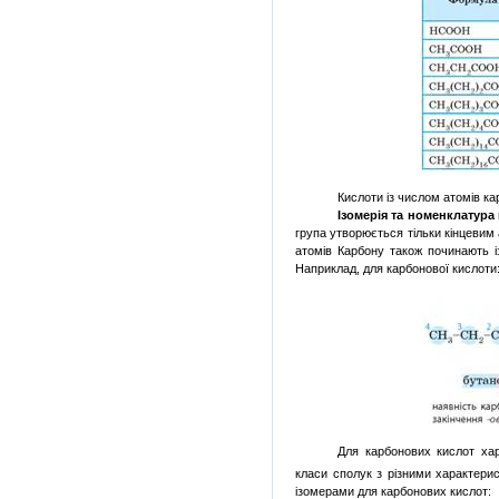
Кислоти із числом атомів к
Ізомерія та номенклатур
група утворюється тільки кінцевим
атомів Карбону також починають і
Наприклад, для карбонової кислоти
Для карбонових кислот ха
класи сполук з різними характери
ізомерами для карбонових кислот: