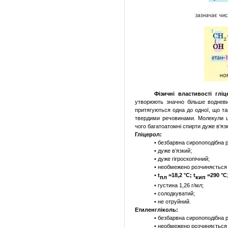
Фізичні властивості гліц
утворюють значно більше водневих
притягуються одна до одної, що та
твердими речовинами. Молекули ц
чого багатоатомні спирти дуже в’язк
Гліцерол:
• безбарвна сиропоподібна р
• дуже в’язкий;
• дуже гігроскопічний;
• необмежено розчиняється 
•
t
=18,2 °С;
t
=290 °С
пл
кип
• густина 1,26 г/мл;
• солодкуватий;
• не отруйний.
Етиленгліколь:
• безбарвна сиропоподібна р
• необмежено розчиняється у