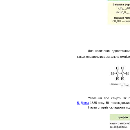
Для насичених одноатомни
також справедлива загальна емпі
Уявлення
про
спирти
як
Б. Дюма
1835 року. Він також детал
Назви спиртів складають под