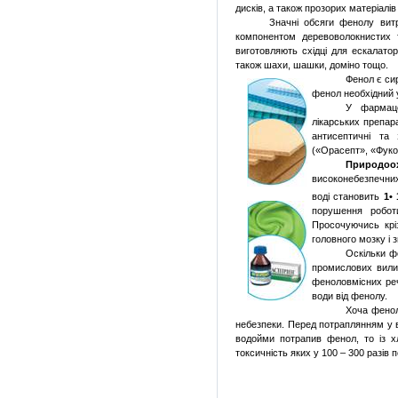
дисків, а також прозорих матеріалів
Значні обсяги фенолу вит
компонентом деревоволокнистих 
виготовляють східці для ескалатор
також шахи, шашки, доміно тощо.
Фенол є си
фенол необхідний 
У фармаце
лікарських препар
антисептичні та
(«Орасепт», «Фуко
Природоох
високонебезпечних
воді становить
1• 
порушення робот
Просочуючись крі
головного мозку і 
Оскільки ф
промислових вили
феноловмісних реч
води від фенолу.
Хоча фенол
небезпеки. Перед потраплянням у 
водойми потрапив фенол, то із х
токсичність яких у 100 – 300 разів