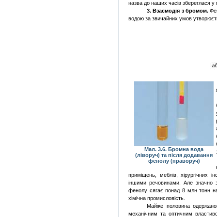
назва до наших часів збереглася у 
3. Взаємодія з бромом.
Фен
водою за звичайних умов утворюєт
Мал. 3.6. Бромна вода
(ліворуч) та після додавання
фенолу (праворуч)
приміщень, меблів, хірургічних і
іншими речовинами. Але значно з
фенолу сягає понад 8 млн тонн на 
хімічна промисловість.
Майже половина одержаног
механічним та оптичним властиво