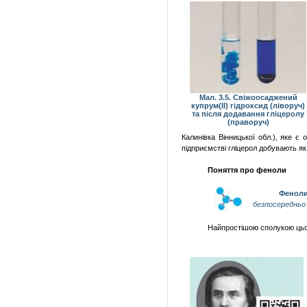
Мал. 3.5. Свіжоосаджений
купрум(ІІ) гідроксид (ліворуч)
та після додавання гліцеролу
(праворуч)
Калинівка Вінницької обл.), яке є
підприємстві гліцерол добувають як
Поняття про феноли
Фенол
безпосередньо
Найпростішою сполукою цьог