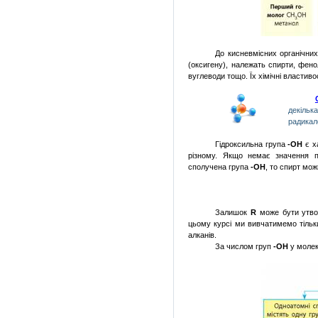
До кисневмісних органічних
(оксигену), належать спирти, фенол
вуглеводи тощо. Їх хімічні властив
декільк
радикал
Гідроксильна група
-ОН
є х
різному. Якщо немає значення п
сполучена група
-ОН
, то спирт мо
Залишок
R
може бути утвор
цьому курсі ми вивчатимемо тільк
алканів.
За числом груп
-ОН
у моле