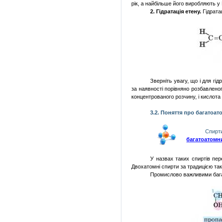
рік, а найбільше його виробляють у 
2. Гідратація етену.
Гідрата
Зверніть увагу, що і для гід
за наявності порівняно розбавленого
концентрованого розчину, і кислот
3.2. Поняття про багатоат
Спирти
багатоатомн
У назвах таких спиртів пе
Двохатомні спирти за традицією та
Промислово важливими баг