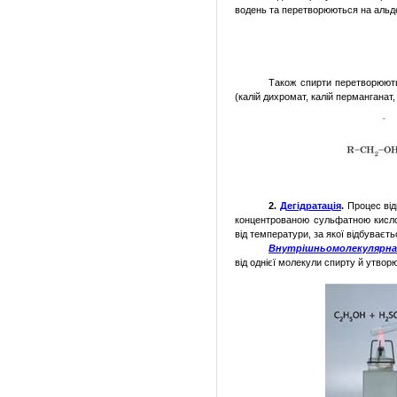
водень та перетворюються на альде
Також спирти перетворюютьс
(калій дихромат, калій перманганат,
2.
Дегідратація
.
Процес ві
концентрованою сульфатною кисло
від температури, за якої відбуває
Внутрішньомолекулярна 
від однієї молекули спирту й утворю