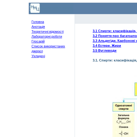
Головна
Анотація
3.1 Спирти: класифікація
Теоретичні відомості
3.2 Поняття про багатоато
Лабораторні роботи
3.3 Альдегіди. Карбонові
Глосарій
3.4 Естери. Жири
Список використаних
3.5 Вуглеводи
джерел
Укладачі
3.1. Спирти: класифікація