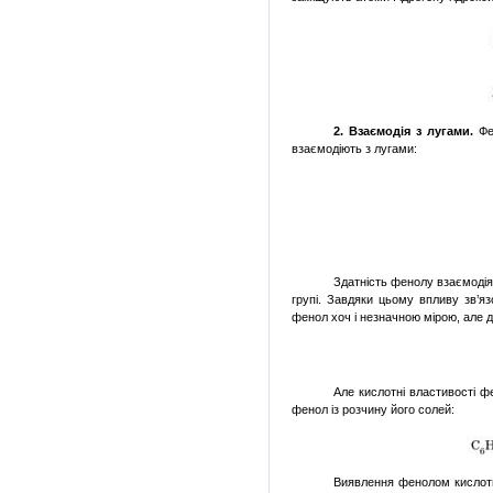
2. Взаємодія з лугами.
Фен
взаємодіють з лугами:
Здатність фенолу взаємодія
групі. Завдяки цьому впливу зв’я
фенол хоч і незначною мірою, але д
Але кислотні властивості ф
фенол із розчину його солей:
Виявлення фенолом кислот