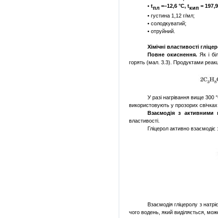
•
t
=–12,6 °С,
t
= 197,9
пл
кип
• густина 1,12 г/мл;
• солодкуватий;
• отруйний.
Хімічні властивості гліце
Повне окиснення.
Як і бі
горять (мал. 3.3). Продуктами реакц
У разі нагрівання вище 300 °
використовують у прозорих свічках 
Взаємодія з активними 
властивості.
Гліцерол активно взаємодіє
Взаємодія гліцеролу з натрі
чого водень, який виділяється, мож