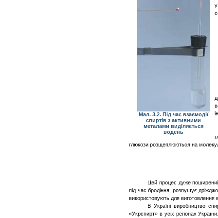
у
с
д
в
і
Мал. 3.2. Під час взаємодії
спиртів з активними
металами виділяється
водень
г
глюкози розщеплюються на молекули
Цей процес дуже поширений 
під час бродіння, розпушує дріжджо
використовують для виготовлення в
В Україні виробництво сп
«Укрспирт» в усіх регіонах Україн