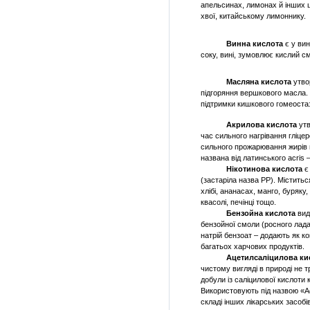
апельсинах, лимонах й інших 
хвої, китайському лимоннику.
Винна кислота
є у ви
соку, вині, зумовлює кислий см
Масляна кислота
утво
підгоряння вершкового масла.
підтримки кишкового гомеостаз
Акрилова кислота
утв
час сильного нагрівання гліце
сильного прожарювання жирів н
названа від латинського
acris
–
Нікотинова кислота
є
(застаріла назва РР). Містить
хлібі, ананасах, манго, буряку, 
квасолі, печінці тощо.
Бензойна кислота
вид
бензойної смоли (росного ладана
натрій бензоат – додають як к
багатьох харчових продуктів.
Ацетилсаліцилова ки
чистому вигляді в природі не т
добули із саліцилової кислоти к
Використовують під назвою «Ас
складі інших лікарських засобів