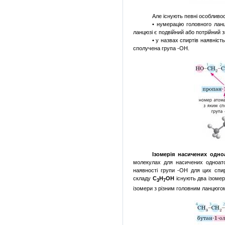
Але існують певні особливос
• нумерацію головного лан
ланцюзі є подвійний або потрійний з
• у назвах спиртів наявніст
сполучена група -ОН.
Ізомерія насичених одн
молекулах для насичених одноат
наявності групи -ОН для цих спи
складу
С
Н
ОН
існують два ізомер
3
7
ізомери з різним головним ланцюго