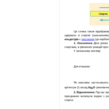
Ця схема також відображає 
одержати зі спиртів (окисненням
альдегідів
є
окиснення
(до карбон
1. Окиснення.
Дією різних 
спиртами, в рівняннях реакцій про
У загальному вигляді:
Для етаналю:
Як окисники застосовують
арґентум (І) оксид
Ag
O
(амоніачни
2
2. Відновлення.
Під час пр
приєднання молекули водню з роз
спирти: