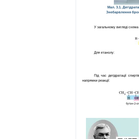
Мал. 3.1. Дегідра
Знебарвлення бром
У загальному вигляді схема 
Для етанолу:
Під час дегідратації спир
напрямки реакції: