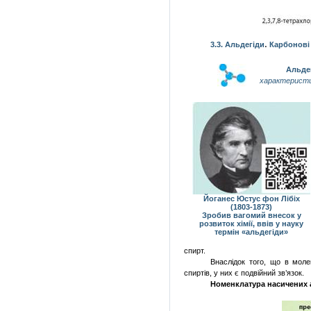
.
3.3. Альдегіди
Карбонові
Альде
характеристи
Йоганес Юстус фон Лібіх
(1803-1873)
Зробив вагомий внесок у
розвиток хімії, ввів у науку
термін «альдегіди»
спирт.
Внаслідок того, що в моле
спиртів, у них є подвійний зв’язок.
Номенклатура насичених а