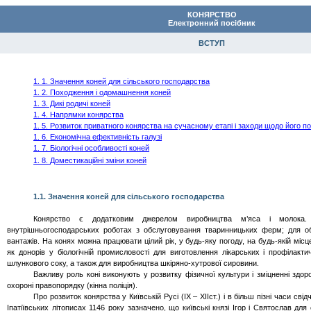
КОНЯРСТВО
Ел
ектронний
посібник
ВСТУП
1. 1. Значення коней для сільського господарства
1. 2. Походження і одомашнення коней
1. 3. Дикі родичі коней
1. 4. Напрямки конярства
1. 5. Розвиток приватного конярства на сучасному етапі і заходи щодо його п
1. 6. Економічна ефективність галузі
1. 7. Біологічні особливості коней
1. 8.
Доместикаційні
зміни коней
1.1. Значення коней для сільського господарства
Конярство є додатковим джерелом виробництва м’яса і молока.
внутрішньогосподарських роботах з обслуговування тваринницьких ферм; для об
вантажів. На конях можна працювати цілий рік, у будь-яку погоду, на будь-якій міс
як донорів у біологічній промисловості для виготовлення лікарських і профілакти
шлункового соку, а також для виробництва
шкіряно
-хутрової сировини.
Важливу роль коні виконують у розвитку фізичної культури і зміцненні здоро
охороні правопорядку (кінна поліція).
Про розвиток конярства у Київській Русі (ІХ – Х
II
ст.) і в більш пізні часи сві
Іпатіївських літописах 1146 року зазначено, що київські князі Ігор і Святослав дл