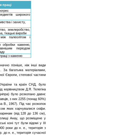
я праці
рогрес
редметів широкого
ивства і захисту,
ство, землеробство,
ва, ткацькі вироби
 між палеолітом і
и обробки каменю,
авнішим періодом
аду
праці з каменю
начно пізніше, ніж інші види
).
За багатьма матеріалами,
ної Європи, степової частини
 України та країн СНД, було
під керівництвом Д.Я.
Телегіна
Дніпра) було розкопано давнє
авців, з них 2255 (понад 60%)
а В., 1967). Під час розкопок
ясом яких харчувалися скіфи.
варинам (від 128 до 136 см),
селищі
Анау
, що розміщене у
ькі коні тут були відомі у ІІІ
00 роки до н. е., територія з
 до н. е., територія сучасної