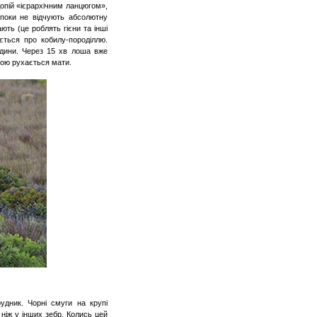
одопій «ієрархічним ланцюгом»,
поки не відчують абсолютну
ають (це роблять гієни та інші
ується про кобилу-породіллю.
одини. Через 15 хв лоша вже
якою рухається мати.
рудник
. Чорні смуги на крупі
 ніж у інших зебр. Колись цей