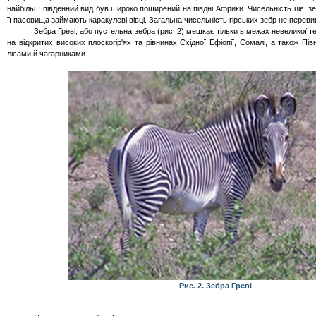
найбільш південний вид був широко поширений на півдні Африки. Чисельність цієї з
її пасовища займають каракулеві вівці. Загальна чисельність гірських зебр не переви
Зебра
Греві
, або пустельна зебра (рис. 2) мешкає тільки в межах невеликої т
на відкритих високих плоскогір'ях та рівнинах Східної Ефіопії, Сомалі, а також Півні
лісами й чагарниками.
Рис. 2. Зебра
Греві