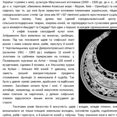
України і суміжні з нею), культури
Мінусинської
котловини (2000 – 1500 рр. до н. е., А
до н. е. територія, обмежена лініями Азовське море – Муром, Київ – Оренбург) та скіф
свідчать про те, що коні були приручені кочовими племенами українських, півде
середньоазіатських степів. Це зона між 44° і 50° північної широти простягалася суці
до Тихого океану. Тому думка про єдиний середньоазіатський центр
сільськогосподарських тварин, зокрема коней, не підтверджується сучасними дани
що в межиріччі Амудар’ї та Сирдар’ї був один з перших осередків одомашнення диких
У
скіфів існував своєрідний культ коня.
Зображення його виявлено на монетах, гребінцях,
вазах. Під час поховання царів та скіфської знаті
разом з ними ховали жінок, рабів, прислугу й коней.
У
Чортомлицькому
кургані Дніпропетровської області
(розкопки 1961 – 1963 рр.) знайдено 11 коней із
золотими та срібними прикрасами на головах, у
Пазирицьких
курганах на Алтаї – понад 100 коней з
вуздечками, сідлами й возами, а в
Ульському
курані
на Кубані – близько 400 коней. У давнину, коли
замість грошей використовували предмети
споживання, функцію їх виконувала й худоба. Так
було у давніх греків і римлян, арабських та індійських
племен. Засобами оплати були і коні. У гірських
алтайців, наприклад, за коней викупляли полонених,
ними платили за наречених, у деяких скіфських
племен відкупитися кіньми могли засуджені до
страти.
Тисячами років багатство й могутність царів і владик, вождів племен, кн
визначалися не тільки площею земельних володінь, поголів’ям худоби, оздобленням
срібла, рабів і
прислуги
, а й кількістю коней у табунах. Тому значення коня в житт