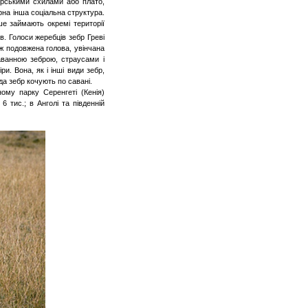
ірськими схилами або плато,
ерна інша соціальна структура.
е займають окремі території
ів. Голоси жеребців зебр
Греві
ож подовжена голова, увінчана
саванною зеброю, страусами і
ри. Вона, як і інші види зебр,
да зебр кочують по савані.
ьному парку
Серенгеті
(Кенія)
6 тис.; в Анголі та південній