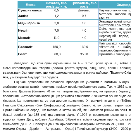
Початок, тис.
Тривалість, тис.
Епоха
Знарядд
років до н. е.
років
Сучасна епоха
0,5
Дотепер
Науково-технічний п
Металеві вироби п
Залізо
1,2
0,7
вжитку
Знаряддя праці, мисл
Мідь і бронза
3,0
1,8
виготовлені з металу
Осіле життя, скотар
Неоліт
7,0
4,0
вироби з кісток, дере
Перехідний період
Мезоліт
11,0
4,0
неолітом
Найпростіші способ
Палеоліт
150,0
139,0
збігається з найд
первіснообщинного л
Еоліт
500,0
350,0
Примітивні знаряддя 
Доведено, що коні були одомашнені за 4 – 3 тис. років до н. е., тобто з
сільськогосподарських тварин (велика рогата худоба, вівці, кози, свині і собаки
вважається безперечним, що коні одомашнювалися в різних районах Південно-Схід
Азії, у межиріччі Амудар’ї та Сирдар’ї.
Під час археологічних розкопок, проведених ученими в багатьох місцях
знайдено рештки давніх поселень періоду первіснообщинного ладу. Так, у 1962 р. 
біля села
Деріївка
(близько 70 км на південь від
Кременчуга
, на правому березі 
поселення. Остеологічна колекція цих розкопок становила 3703 кістки різних видів сс
кінських. Це поселення датується другою половиною IX тисячоліття до н. е. (Бібіков
Неаполя Скіфського (біля Сімферополя) знайдено багато кісток різних тварин, м’
Проте найбільше серед них виявлено кісток коней, які належали різним на зріст т
більші особини (до 155 см) траплялися
рідко
. У 1904 р. проведено розкопки в 
відрогах
Копет
Дагу
, поблизу
Ашгабада
. Зібрані матеріали свідчать про те, що свійс
тисячолітті до н. е. Наведені дані та археологічні матеріали катакомбної (3000 – 20
межами Одеса – Дербент – Астрахань – Орел) і Трипільської культур (3400 – 2100 рр.