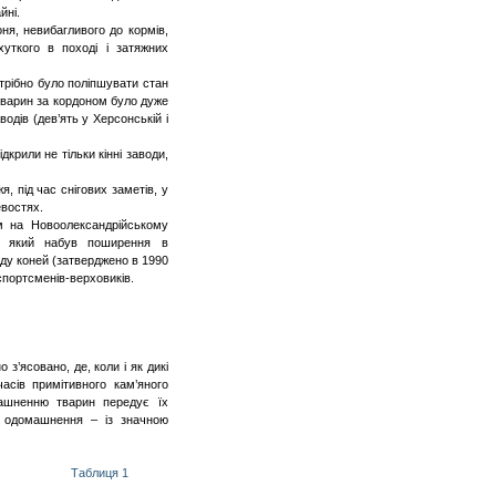
йні.
оня, невибагливого до кормів,
хуткого в поході і затяжних
отрібно було поліпшувати стан
 тварин за кордоном було дуже
водів (дев’ять у Херсонській і
крили не тільки кінні заводи,
, під час снігових заметів, у
евостях.
ом на
Новоолександрійському
, який набув поширення в
оду коней (затверджено в 1990
 спортсменів-верховиків.
з’ясовано, де, коли і як дикі
сів примітивного кам’яного
машненню тварин передує їх
к одомашнення – із значною
Таблиця 1