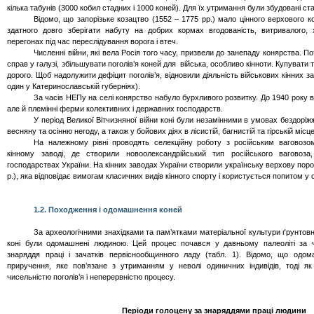
кілька табунів (3000 кобил стадних і 1000 коней). Для їх утримання були збудовані ста
Відомо, що запорізьке козацтво (1552 – 1775 рр.) мало цінного верхового к
здатного довго зберігати набуту на добрих кормах вгодованість, витривалого, 
перегонах під час переслідування ворога і втеч.
Численні війни, які вела Росія того часу, призвели до занепаду конярства. П
справ у галузі, збільшувати поголів’я коней для
війська, особливо кінноти. Купувати
дорого. Щоб надолужити дефіцит поголів’я, відновили діяльність військових кінних за
один у Катеринославській губерніях).
За часів
НЕПу
на селі конярство набуло бурхливого розвитку. До 1940 року від
але й племінні ферми колективних і державних господарств.
У період Великої Вітчизняної війни коні були незамінними в умовах бездоріжжя
весняну та осінню негоду, а також у бойових діях в лісистій, багнистій та гірській місц
На належному рівні проводять селекційну роботу з російським ваговоз
кінному заводі, де створили
новоолександрійський
тип російського ваговоза
господарствах України. На кінних заводах України створили українську верхову пор
р.), яка відповідає вимогам класичних видів кінного спорту і користується попитом у
1.2. Походження і одомашнення коней
За археологічними знахідками та пам’ятками матеріальної культури ґрунтовно 
коні були одомашнені людиною. Цей процес почався у давньому палеоліті за ча
знаряддя праці і зачатків первіснообщинного ладу (табл. 1). Відомо, що одо
приручення, яке пов’язане з утриманням у неволі одиничних індивідів, тоді я
чисельністю поголів’я і неперервністю процесу.
Періоди голоцену за знаряддями праці людини