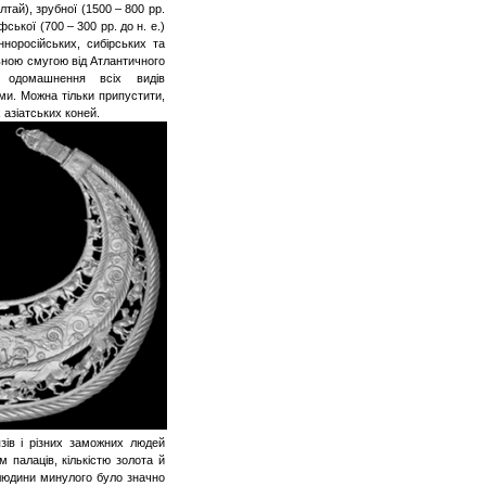
лтай), зрубної (1500 – 800 рр.
ської (700 – 300 рр. до н. е.)
нноросійських, сибірських та
льною смугою від Атлантичного
 одомашнення всіх видів
ми. Можна тільки припустити,
 азіатських коней.
язів і різних заможних людей
 палаців, кількістю золота й
і людини минулого було значно