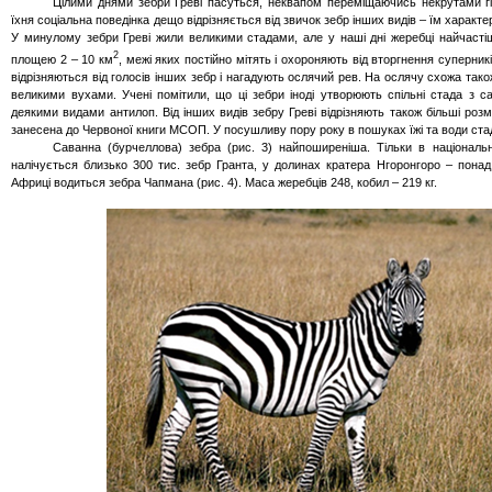
Цілими днями зебри
Греві
пасуться
, неквапом переміщаючись некрутами г
їхня соціальна поведінка дещо відрізняється від звичок зебр інших видів – їм характ
У минулому зебри
Греві
жили великими стадами, але у наші дні жеребці найчастіш
2
площею 2 – 10 км
, межі яких постійно мітять і охороняють від вторгнення суперник
відрізняються від голосів інших зебр і нагадують ослячий рев. На ослячу схожа так
великими вухами. Учені помітили, що ці зебри іноді утворюють спільні стада з 
деякими видами антилоп. Від інших видів зебру
Греві
відрізняють також більші розмі
занесена до Червоної книги МСОП.
У посушливу пору року в пошуках їжі та води ста
Саванна (
бурчеллова
) зебра (рис. 3) найпоширеніша. Тільки в націонал
налічується близько 300 тис. зебр
Гранта
, у долинах кратера
Нгоронгоро
– понад 
Африці водиться зебра
Чапмана
(рис. 4). Маса жеребців 248, кобил – 219 кг.