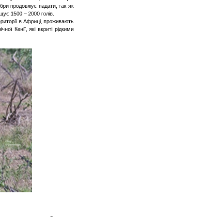
ебри продовжує падати, так як
щує 1500 – 2000 голів.
ериторії в Африці,
проживають
чної Кенії, які вкриті рідкими