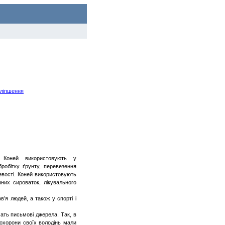
оліпшення
 Коней використовують у
робітку ґрунту, перевезення
цевості. Коней використовують
чних сироваток, лікувального
в’я людей, а також у спорті і
дчать письмові джерела. Так, в
я охорони своїх володінь мали