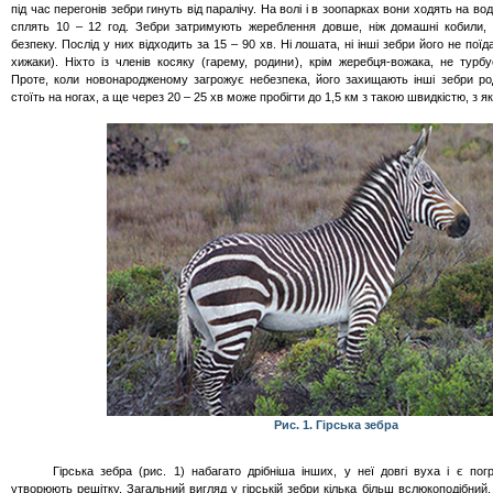
під час перегонів зебри гинуть від паралічу. На волі і в зоопарках вони ходять на в
сплять 10 – 12 год. Зебри затримують
жереблення
довше, ніж домашні кобили, 
безпеку. Послід у них відходить за 15 – 90 хв. Ні лошата, ні інші зебри його не поїд
хижаки). Ніхто із членів косяку (гарему, родини), крім жеребця-вожака, не турб
Проте, коли новонародженому загрожує небезпека, його захищають інші зебри р
стоїть на ногах, а ще через 20 – 25 хв може пробігти до 1,5 км з такою швидкістю, з 
Рис. 1. Гірська зебра
Гірська зебра (рис. 1) набагато дрібніша інших, у неї довгі вуха і є
пог
утворюють решітку. Загальний вигляд у гірській зебри кілька більш
вслюкоподібний
,