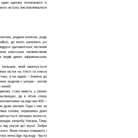
 один одному починалися із
 такого вступу висловлювалося
питних, родини конячих, роду
allus
), до якого належать усі
друге здичавілі коні; віслюків
диких азіатських
напіввіслюків
ка видів диких африканських
м пальцем, який закінчується
бних
кісток на п’ясті та плесні
стних, а на задніх – ближче до
диких
р
одичів
є шпори – рогові
в коней.
дикому стані живуть у різних
пасовищах, де в літню спеку
непомітними на відстані 400 –
и дуже мінливі. Одні з них за
лика голова, переважно довгі
акінчується китицею волосся,
передає хворобу Нагана. Тому
ь від укусів цієї мухи. Зебри
кого. Вони погано плавають і
тіла легко йде під воду. Часто