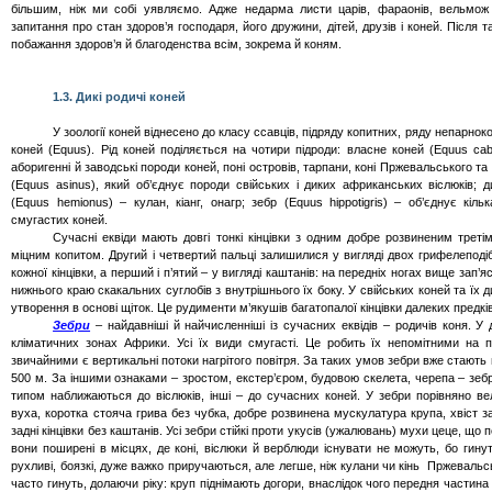
більшим, ніж ми собі уявляємо. Адже недарма листи царів, фараонів, вельмож
запитання про стан здоров’я господаря, його дружини, дітей, друзів і коней. Після
побажання здоров’я й благоденства всім, зокрема й коням.
1.3. Дикі родичі коней
У зоології коней віднесено до класу ссавців,
підряду
копитних, ряду непарноко
коней (
Equus
).
Рід коней поділяється на чотири підроди: власне коней (
Equus
cab
аборигенні й заводські породи коней, поні островів, тарпани, коні
Пржевальського та в
(
Equus
asinus
), який об’єднує породи свійських і диких африканських віслюків; 
(
Equus
hemionus
) – кулан, кіанг, онагр; зебр (
Equus
hippotigris
) – об’єднує кіль
смугастих коней.
Сучасні
еквіди
мають довгі тонкі кінцівки з одним добре розвиненим треті
міцним копитом. Другий і четвертий пальці залишилися у вигляді двох
грифелеподі
кожної кінцівки, а перший і п’ятий – у вигляді каштанів: на передніх ногах вище зап’я
нижнього краю скакальних суглобів з внутрішнього їх боку. У свійських коней та їх 
утворення в основі щіток. Це рудименти м’якушів багатопалої кінцівки далеких предкі
Зебри
– найдавніші й найчисленніші із сучасних
еквідів
– родичів коня. У 
кліматичних зонах Африки. Усі їх види смугасті. Це робить їх непомітними на 
звичайними є вертикальні потоки нагрітого повітря. За таких умов зебри вже стають 
500 м. За іншими ознаками – зростом, екстер’єром, будовою скелета, черепа – зебр
типом наближаються до віслюків, інші – до сучасних коней. У зебри порівняно ве
вуха, коротка стояча грива без чубка, добре розвинена мускулатура крупа, хвіст з
задні кінцівки без каштанів. Усі зебри стійкі проти укусів (
ужалювань
) мухи цеце, що 
вони поширені в місцях, де коні, віслюки й верблюди існувати не можуть, бо гинут
рухливі, боязкі, дуже важко приручаються, але легше, ніж кулани чи кінь
Пржевальсь
часто гинуть, долаючи ріку: круп піднімають догори, внаслідок чого передня частина 