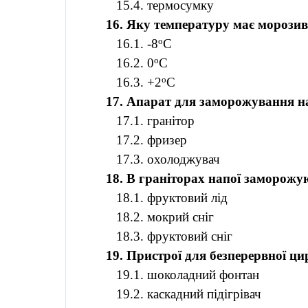
15.4.
термосумку
16. Яку температуру має морозив
о
16.1. -8
С
о
16.2. 0
С
о
16.3. +2
С
17. Апарат для заморожування н
17.1.
гранітор
17.2. фризер
17.3. охолоджувач
18. В
граніторах
напої заморожую
18.1. фруктовий лід
18.2. мокрий сніг
18.3. фруктовий сніг
19. Пристрої для безперервної ц
19.1. шоколадний фонтан
19.2. каскадний підігрівач