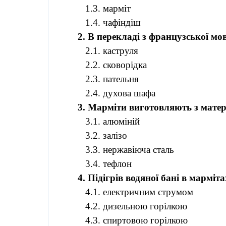
1.3.
марміт
1.4.
чафіндіш
2. В перекладі з
французської
мо
2.1. каструля
2.2. сковорідка
2.3. пательня
2.4. духова шафа
3.
Марміти
виготовляють з матер
3.1. алюміній
3.2. залізо
3.3. нержавіюча сталь
3.4. тефлон
4. Підігрів водяної бані в
марміта
4.1. електричним струмом
4.2. дизельною горілкою
4.3. спиртовою горілкою