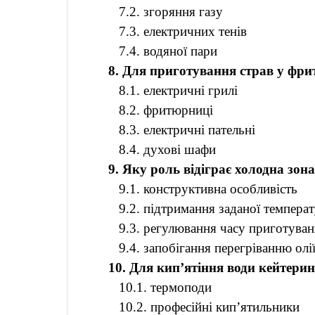
7.2. згоряння газу
7.3. електричних
тенів
7.4. водяної пари
8. Для приготування страв у фр
8.1. електричні грилі
8.2. фритюрниці
8.3. електричні пательні
8.4. духові шафи
9. Яку роль відіграє холодна зон
9.1. конструктивна особливість
9.2. підтримання заданої темпера
9.3. регулювання часу приготуван
9.4. запобігання перегріванню олі
10. Для кип’ятіння води
кейтери
10.1.
термоподи
10.2. професійні кип’ятильники