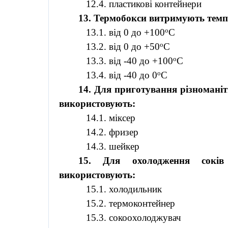
12.4. пластикові контейнери
13.
Термобокси
витримують темпе
о
13.1. від 0 до +100
С
о
13.2. від 0 до +50
С
о
13.3. від -40 до +100
С
о
13.4. від -40 до 0
С
14. Для приготування різноманіт
використовують:
14.1. міксер
14.2. фризер
14.3.
шейкер
15. Для охолодження сок
використовують:
15.1. холодильник
15.2. термоконтейнер
15.3.
сокоохолоджувач