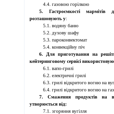
4.4. газовою горілкою
5.
Гастроємкості
мармітів
дл
розташовують у
:
5.1. водяну баню
5.2. духову шафу
5.3.
пароконвектомат
5.4. конвекційну піч
6. Для приготування на реші
кейтеринговому
сервісі використовую
6.1.
вапо
-грилі
6.2. електричні грилі
6.3. грилі відкритого вогню на вуг
6.4. грилі відкритого вогню на га
7. Смаження продуктів на
утворюється від:
7.1. згоряння вугілля