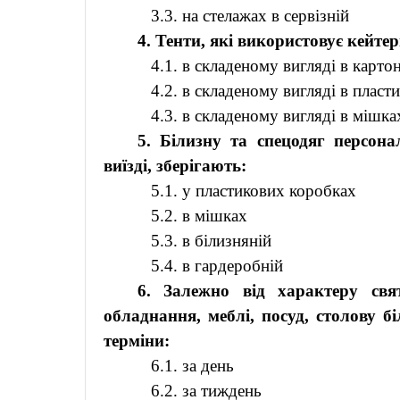
3.3. на стелажах в сервізній
4. Тенти, які використовує
кейте
4.1. в складеному вигляді в карт
4.2. в складеному вигляді в плас
4.3. в складеному вигляді в мішка
5. Білизну та спецодяг персон
виїзді, зберігають:
5.1. у пластикових коробках
5.2. в мішках
5.3. в білизняній
5.4. в гардеробній
6. Залежно від характеру свя
обладнання, меблі, посуд, столову б
терміни:
6.1. за день
6.2. за тиждень