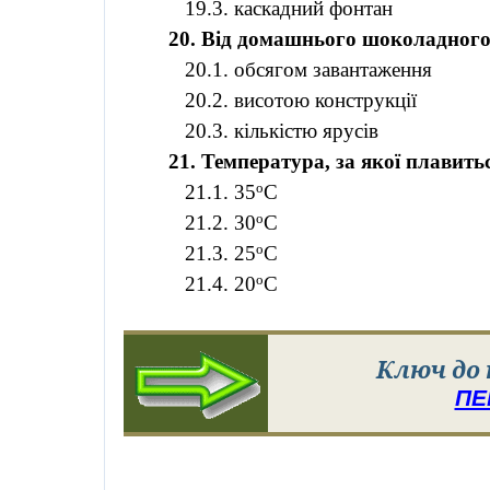
19.3. каскадний фонтан
20. Від домашнього шоколадного 
20.1. обсягом завантаження
20.2. висотою конструкції
20.3. кількістю ярусів
21. Температура, за якої плавит
о
21.1. 35
С
о
21.2. 30
С
о
21.3. 25
С
о
21.4. 20
С
Ключ до
ПЕ