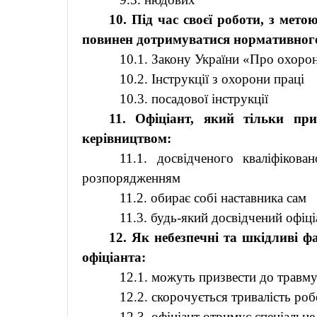
10. Під час своєї роботи, з мето
повинен дотримуватися нормативног
10.1. Закону України «Про охоро
10.2. Інструкції з охорони праці
10.3. посадової інструкції
11. Офіціант, який тільки пр
керівництвом:
11.1. досвідченого кваліфікова
розпорядженням
11.2. обирає собі наставника сам
11.3. будь-який досвідчений офіц
12. Як небезпечні та шкідливі 
офіціанта:
12.1. можуть призвести до травм
12.2. скорочується тривалість ро
12.3. офіціант отримує спеціальн