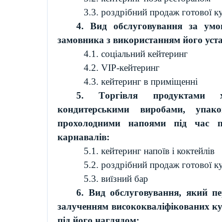
3.3. роздрібний продаж готової к
4. Вид обслуговування за умо
замовника з використанням його уст
4.1. соціальний
кейтеринг
4.2.
VIP-
кейтеринг
4.3.
кейтеринг
в приміщенні
5. Т
оргівля
продуктами
кондитерськими
виробами
,
упак
прохолодними
напоями
під
час
карнавалів
:
5.1.
кейтеринг
напоїв і коктейлів
5.2. роздрібний продаж готової к
5.3. виїзний бар
6. Вид обслуговування, який пе
залученням висококваліфікованих кух
під його наглядом: