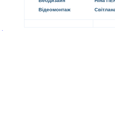
Вебдизайн
Ніна П
Відеомонтаж
Світлан