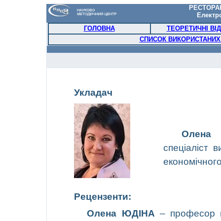
РЕСТОРА
Електр
ГОЛОВНА
ТЕОРЕТИЧНІ ВІ
СПИСОК ВИКОРИСТАНИХ
Укладач
Олен
спеціаліст в
економічног
Рецензент
и:
Олена ЮДІНА
– професор к