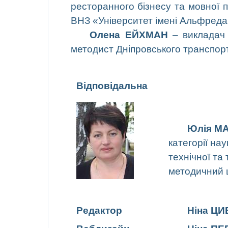
ресторанного бізнесу та
мовної
п
ВНЗ «Університет імені Альфред
Олена ЕЙХМАН
– виклада
методист Дніпровського транспор
Відповідальна
Юлія М
категорії на
технічної та
методичний
Редак
тор
Ніна Ц