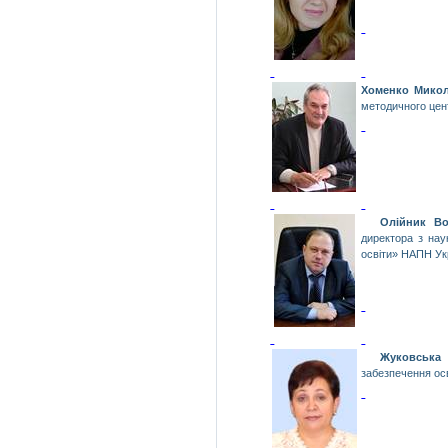
Хоменко Мико
методичного цен
Олійник Во
директора з нау
освіти» НАПН Ук
Жуковська 
забезпечення ос