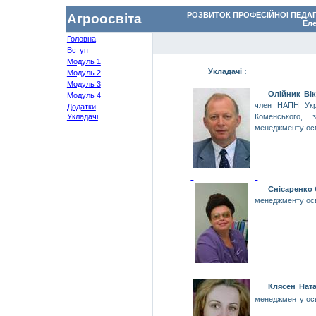
РОЗВИТОК ПРОФЕСІЙНОЇ ПЕДАГО
Агроосвіта
Ел
Головна
Вступ
Модуль 1
Укладачі :
Модуль 2
Модуль 3
Олійник Ві
Модуль 4
член НАПН Укр
Додатки
Укладачі
Коменсь­кого
, з
менеджменту ос
Снісаренко
менеджменту ос
Клясен
Ната
менеджменту ос