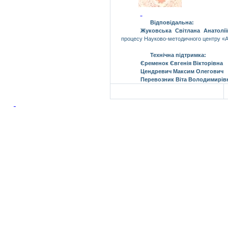
Відповідальна:
Жуковська Світлана Анатолії
процесу Науково-методичного центру «
А
Технічна підтримка:
Єременок
Євгенія Вікторівна
Цендревич
Максим Олегович
Перевозник
Віта Володимирів