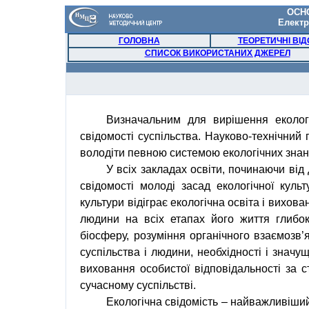
ОСН
Елект
ГОЛОВНА
ТЕОРЕТИЧНІ ВІД
СПИСОК ВИКОРИСТАНИХ ДЖЕРЕЛ
Визначальним для вирішення еколог
свідомості суспільства. Науково-технічний 
володіти певною системою екологічних знан
У всіх закладах освіти, починаючи ві
свідомості молоді засад екологічної куль
культури відіграє екологічна освіта i вихо
людини на всіх етапах його життя глибок
біосферу, розуміння органічного взаємозв’я
суспільства i людини, необхідності i значу
виховання особистої відповідальності за 
сучасному суспільстві.
Екологічна свідомість – найважливіший 