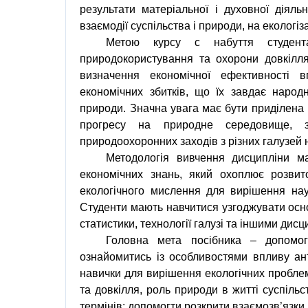
результати матеріальної i духовної діял
взаємодії суспільства i природи, на екологі
Метою курсу с набуття студент
природокористування та охорони довкілля
визначення економічної ефективності 
економічних збитків, що ïx завдає народ
природи. Значна увага має бути приділена
пpoгpecy на природне середовище, за
природоохоронних заходів з різних галузей
Методологія вивчення дисципліни м
економічних знань, який охоплює розвито
екологічного мислення для вирішення нау
Студенти мають навчитися узгоджувати осно
статистики, технології галузі та іншими дис
Головна мета посібника – допомог
ознайомитись із особливостями впливу ан
навички для вирішення екологічних проблем;
та довкілля, роль природи в житті суспільс
термінів; допомогти розкрити взаємозв’язки