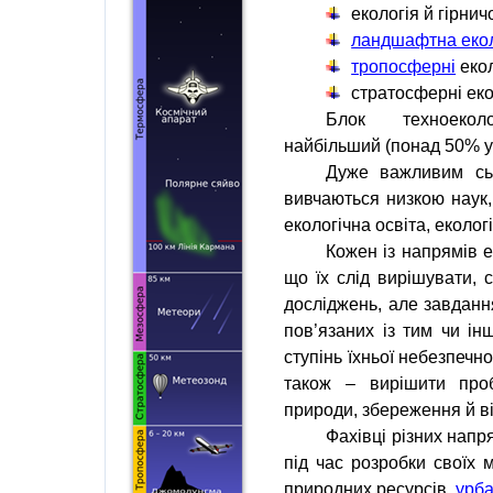
екологія
й
гірнич
ландшафтна екол
тропосферні
екол
стратосферні
еко
Блок
техноеколо
найбільший (понад 50% ус
Дуже важливим сь
вивчаються низкою наук, 
екологічна освіта
,
еколог
Кожен із напрямів 
що їх слід вирішувати, 
досліджень
, але завданн
пов’язаних із тим чи і
ступінь їхньої небезпечн
також – вирішити про
природи
, збереження й 
Фахівці
різних напр
під час розробки своїх 
природних ресурсів
,
урба