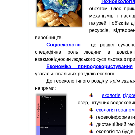
Техноекологі
обсягом
блок
прик
механізмів
і
наслід
галузей
і
об
’
єктів
д
ресурсів
,
відтворе
виробництв
.
Соціоекологія
–
це
розділ
сучасно
специфічна
роль
людини
в
довкіл
взаємовідносин людського суспільства
з
пр
Економіка природокористування
узагальнювальних розділів
екології
.
До
геоекологічного
розділу,
крім зазна
напрями:
екологія
гідро
озер
,
штучних водосхов
екологія
геоаном
геоекоінформати
дистанційний гео
екологія
та
будів