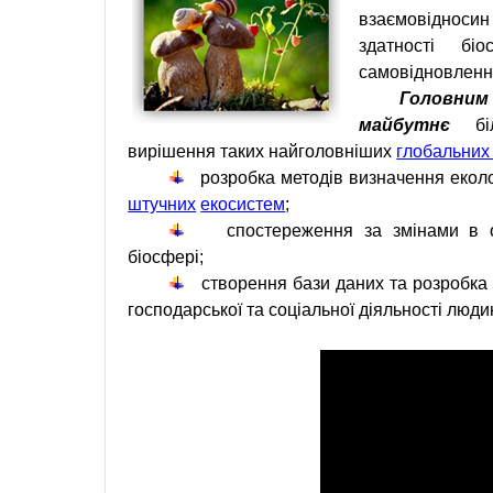
взаємовідносин
здатності
бі
самовідновленн
Головни
майбутнє
біл
вирішення таких найголовніших
глобальних
розробка методів визначення еколо
штучних
екосистем
;
спостереження за змінами в
біосфері
;
створення бази даних та розробка
господарської
та соціальної діяльності люди