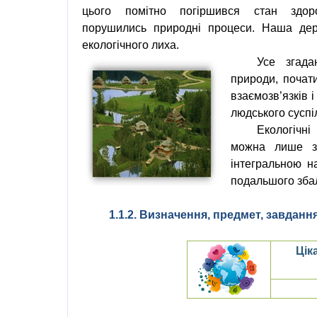
цього помітно погіршився стан
здор
порушились природні процеси. Наша де
екологічного лиха
.
Усе
згада
природи
,
почат
взаємозв
’
язків
і
людського сусп
Екологічні
можна лише з
інтегральною 
подальшого зба
1.1.2. Визначення, предмет, завдання
Цік