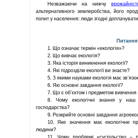
Незважаючи
на
нижчу
врожайніст
альтернативного землеробства
,
його
прод
попит
у
населення
:
люди
згодні
доплачуват
Питання
1. Що означає термін «екологія»
?
2. Що вивчає екологія
?
3. Яка історія виникнення екології
?
4. Які підрозділи екології ви знаєте
?
5. З якими науками екологія має зв’язо
6. Які основні завдання екології
?
7. Що є об’єктом і предметом вивчення 
8. Чому екологічні знання у наш 
господарства?
9. Розкрийте основні завдання агроекол
10. Яке значення має екологічне пр
людини?
11. Чому проблемі «суспільство – 