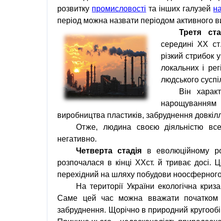
розвитку
промисловості
та інших галузей
н
період можна назвати періодом активного
Третя
ста
середині
ХХ
ст
різкий
стрибок
у
локальних і ре
людського суспі
Він харак
нарощування
виробництва
пластиків
,
забруднення довкіл
Отже,
людина
своєю діяльністю вс
негативно.
Четверта стадія
в
еволюційному
ро
розпочалася в кінці ХХст. й триває досі. 
перехідний на шляху побудови
ноосферног
На території
України
екологічна криза
Саме цей час можна вважати початком б
забруднення
. Щорічно в природний кругооб