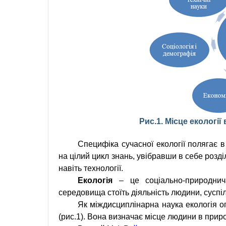
Рис.1. Місце екології
Специфіка
сучасної екології
полягає в
на цілий цикл
знань
, увібравши в себе розд
навіть
технології
.
Екологія
– це
соціально-природни
середовища
стоїть
діяльність людини
,
суспі
Як міждисциплінарна
наука
екологія
оп
(рис.1). Вона визначає місце
людини
в
приро