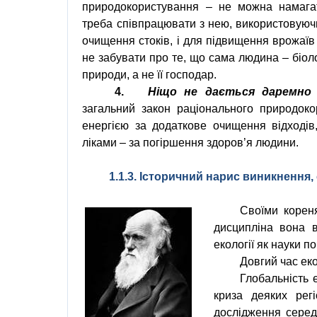
природокористування
– не можна намага
треба співпрацювати з нею, використовуючи
очищення стоків
, і для підвищення
врожаїв
не забувати про те, що сама
людина
–
біол
природи, а не її господар.
4.
Ніщо не дається даремно
загальний закон
раціонального
природоко
енергією за додаткове
очищення відходів
ліками
– за погіршення
здоров’я
людини
.
1.1.3. Історичний нарис виникнення,
Своїми
корен
дисципліна вона 
екології
як науки п
Довгий час
ек
Глобальність
криза
деяких
рег
дослідження сере