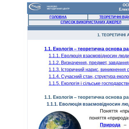
ОС
Елек
ГОЛОВНА
ТЕОРЕТИЧНІ ВІД
СПИСОК ВИКОРИСТАНИХ ДЖЕРЕЛ
1. ТЕОРЕТИЧНІ 
1.1. Екологія – теоретична основа 
1.1.1. Еволюція взаємовідносин люд
1.1.
2. Визначення, предмет, завдання 
1.1.
3. Історичний нарис, виникнення с
1.1.
4. Сучасний стан, структура еколог
1.1.
5. Екологія і сільське господарств
1.1. Екологія – теоретична основа 
1.1.1. Еволюція взаємовідносин л
Поняття «
пр
поняття «
природа
Природа
– 