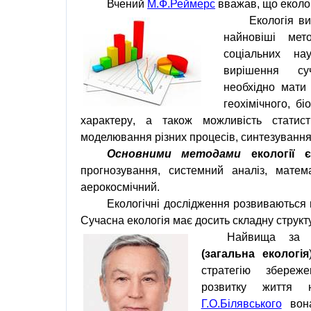
Вчений
М.Ф.Реймерс
вважав
,
що
еколо
Екологія
ви
найновіші
мет
соціальних нау
вирішення
су
необхідно
мати
геохімічного
,
бі
характеру
,
а
також
можливість
статис
моделювання
різних
процесів
,
синтезуванн
Основними методами
екології
є
прогнозування
,
системний аналіз
,
матем
аерокосмічний.
Екологічні дослідження розвиваються 
Сучасна
екологія
має досить складну
структ
Найвища за
(загальна екологія
стратегію
збережен
розвитку
життя
Г.О.Білявського
вона