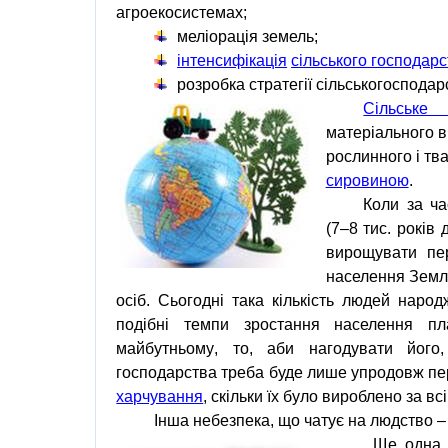
агроекосистемах
;
меліорація
земель;
інтенсифікація
сільського господар
розробка стратегії
сільськогосподар
Сільське 
матеріального 
рослинного
і
тв
сировиною
.
Коли за ч
(7–8 тис. років 
вирощувати пе
населення Земл
осіб. Сьогодні така кількість людей наро
подібні темпи зростання
населення пл
майбутньому
, то, аби нагодувати його
господарства
треба буде лише упродовж пер
харчування
, скільки їх було вироблено за всі
Інша
небезпека
, що чатує на
людство
–
Ще одна