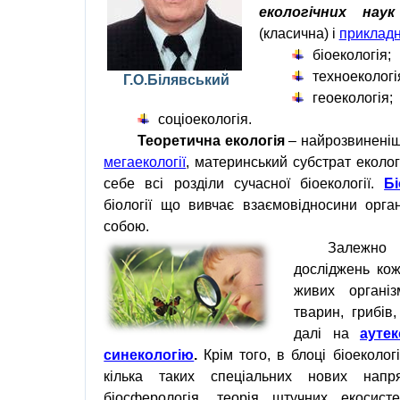
екологічних наук
(класична) і
прикладн
біоекологія
;
техноекологі
Г.О.Білявський
геоекологія
;
соціоекологія
.
Теоретична
екологія
– найрозвиненіш
мегаекології
, материнський субстрат еколо
себе всі розділи сучасної
біоекології
.
Бі
біології
що вивчає
взаємовідносини орган
собою.
Залежно 
досліджень
кож
живих організ
тварин
,
грибів
далі на
аутек
синекологію
.
Крім того, в блоці біоеколог
кілька таких спеціальних нових нап
біосферологія
, теорія
штучних екосист