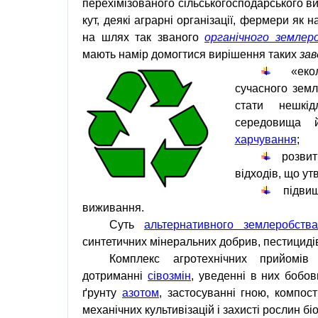
перехімізованого
сільськогосподарського в
кут, деякі аграрні організації,
фермери
як н
на шлях так званого
органічного землер
мають намір домогтися вирішення таких
зав
«
еко
сучасного
земл
стати нешк
середовища
й 
харчування
;
розви
відходів
, що у
підви
виживання.
Суть
альтернативного землеробств
синтетичних
мінеральних добрив
,
пестициді
Комплекс
агротехнічних
прийомів
дотриманні
сівозмін
,
уведенні
в
них
бобов
ґрунту
азотом
,
застосуванні
гною
,
компос
механічних
культивізацій
і
захисті рослин
бі