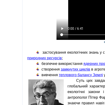
застосування екологічних знань у 
природних ресурсів
;
безпечне використання
ядерних про
створення
замкнутих циклів
в
агроте
вивчення
теплового балансу Землі
у
Суть цих завд
глобальний характе
екологічні закони
антрополог
Пітер Фа
знаючи правил
навіг