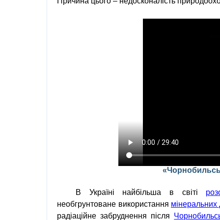
Причина цього – недосконалість
природоохо
«Чорнобильськ
В
Україні
найбільша
в
світі
роз
необгрунтоване
використання
мінеральних
радіаційне забруднення
після
Чорнобильс