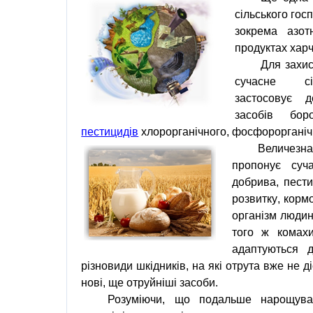
сільського гос
зокрема
азот
продуктах хар
Для
захи
сучасне
с
застосовує
д
засобів
бор
пестицидів
хлорорганічного
,
фосфорорганіч
Величезн
пропонує
суч
добрива
,
пест
розвитку
,
кормо
організм люди
того
ж
кома
адаптуються
різновиди
шкідників
,
на
які
отрута
вже
не
д
нові
,
ще
отруйніші
засоби
.
Розуміючи, що подальше нарощуван