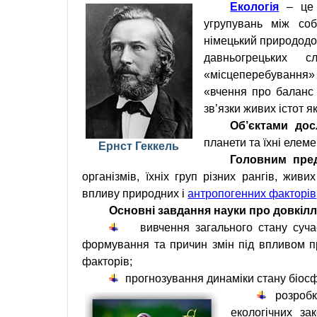
Екологія
–
це
угрупувань
між
со
німецький
природодо
давньогрецьких
сл
«
місцеперебування
«вчення про
баланс
зв’язки
живих істот
як
Об’єктами до
планети
та їхні елеме
Ернст Геккель
Головним пре
організмів, їхніх груп різних рангів, жив
впливу природних і
антропогенних факторів
Основні завдання науки про
довкіл
вивчення загального стану суч
формування та причин змін під впливом 
факторів
;
прогнозування динаміки стану
біос
розроб
екологічних зак