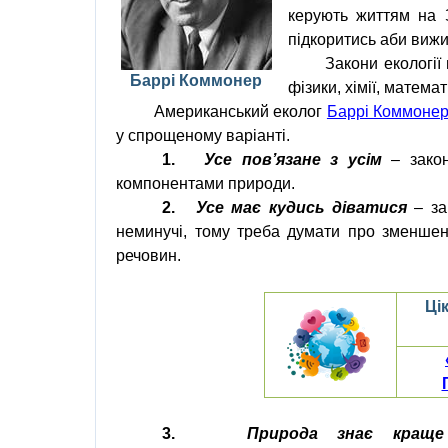
керують життям на
підкоритись аби вижи
Закони екології
Баррі Коммонер
фізики
,
хімії
,
математ
Американський еколог
Баррі Коммоне
у спрощеному варіанті.
1.
Усе пов’язане з усім
– зако
компонентами
природи
.
2.
Усе має кудись діватися
– з
неминучі, тому треба думати про зменше
речовин.
Ці
3.
Природа знає краще