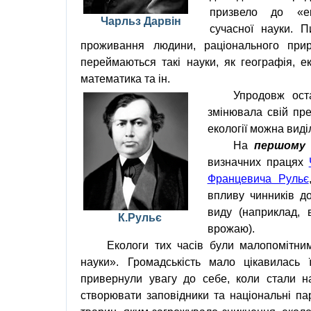
призвело
до
«
е
Чарльз
Дарвін
сучасної
науки
.
П
проживання людини
,
раціонального при
переймаються такі науки, як
географія
,
е
математика
та ін.
Упродовж
ост
змінювала
свій
пр
екології
можна виділ
На
першому 
визначних працях
Францевича Рульє
впливу чинників
д
виду (наприклад,
К
.
Рульє
врожаю
).
Екологи
тих часів були малопомітним
науки».
Громадськість
мало цікавилась 
привернули увагу до себе, коли стали 
створювати
заповідники
та
національні па