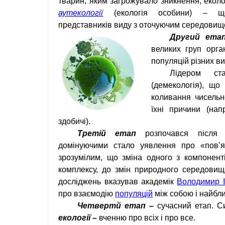
тварин
, яким загрожувало зникнення,
еколо
аутекології
(екологія особини) – щ
представників
виду
з
оточуючим середови
Другий
ета
великих
груп
орга
популяцій
різних
ви
Лідером
ст
(демекологія), що
коливання
чисельн
їхні причини (на
здобичі).
Третій
етап
розпочався
після
домінуючими
стало
уявлення
про
«
пов
’
я
зрозумілим, що зміна одного з компонен
комплексу, до змін
природного середовищ
досліджень
вказував
академік
Володимир 
про взаємодію
популяцій
між собою і найб
Четвертй етап
–
сучасний етап.
С
екології
–
вченню про всіх і про все.