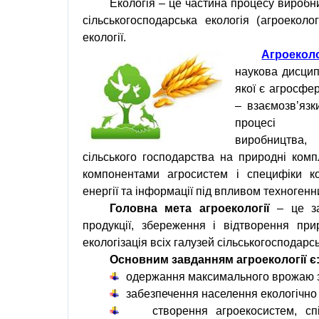
Екологія
– це частина процесу вироб
сільськогосподарська екологія (
агроеколог
екології
.
Агроеколо
наукова дисцип
якої
є
агросфе
–
взаємозв
’
язк
процесі
виробництва
сільського господарства
на
природні комп
компонентами
агросистем
і
специфіки
к
енергії
та
інформації
під
впливом
техноген
Головна
мета
агроекології
–
це
з
продукції
,
збереження
і
відтворення
при
екологізація
всіх
галузей
сільськогосподарс
Основним завданням
агроекології
є
одержання максимального
врожаю
забезпечення
населення
екологічн
створення
агроекосистем
, с