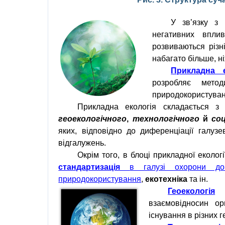
У
зв
’
язку
з
негативних
впли
розвиваються
різн
набагато більше, ні
Прикладна е
розробляє мет
природокористува
Прикладна
екологія
складається
з
геоекологічного
,
технологічного
й
со
яких
,
відповідно
до
диференціації
галузе
відгалужень
.
Окрім того, в блоці
прикладної екологі
стандартизація
в галузі охорони дов
природокористування
,
екотехніка
та ін.
Геоекологія
взаємовідносин
ор
існування
в
різних
г