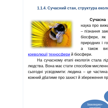
1.1.4. Сучасний стан, структура еколо
Сучасна
наука
про
виж
–
пізнання
зак
біосфери
,
як
природних
і
г
а
також
ви
коеволюції
техносфери
й
біосфери
.
На сучасному етапі
екологія
стала лі
людства
. Вона має стати способом
мисленн
сьогодні усвідомити:
людина
– це частин
кожний дбатиме про захист й
збереження п