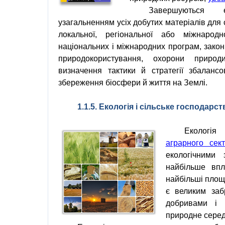
Завершуються
узагальненням
усіх
добутих
матеріалів
для
локальної
,
регіональної
або
міжнародн
національних
і
міжнародних
програм
,
закон
природокористування
,
охорони приро
визначення
тактики
й
стратегії збаланс
збереження
біосфери
й
життя
на
Землі
.
1.1.5. Екологія і сільське господарст
Екологія
є
аграрного сек
екологічними 
найбільше вп
найбільші площ
є великим
заб
добривами
і
природне сере