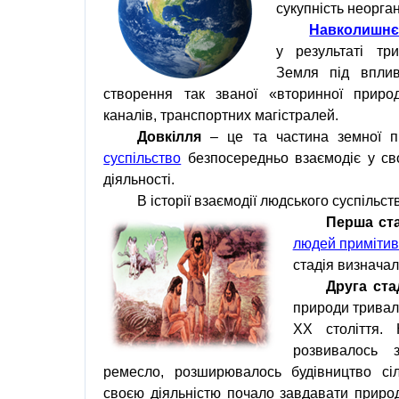
сукупність неорган
Навколишнє
у результаті тр
Земля
під впли
створення
так
званої
«
вторинної
приро
каналів
,
транспортних магістралей
.
Довкілля
– це та частина земної 
суспільство
безпосередньо взаємодіє у с
діяльності.
В історії взаємодії людського суспільс
Перша ста
людей примітив
стадія визнача
Друга ста
природи
тривала
ХХ століття. 
розвивалось
ремесло
, розширювалось
будівництво
сі
своєю діяльністю почало завдавати
природ