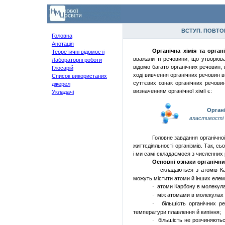
ВСТУП. ПОВТО
Головна
Анотація
Органічна
хімія
та
органі
Теоретичні відомості
вважали
ті
речовини
, що
утворюв
Лабораторні роботи
відомо
багато
органічних
речовин
,
Глосарій
ході
вивчення
органічних
речовин
в
Список використаних
суттєвих
ознак
органічних
речови
джерел
визначенням
органічної
хімії
є:
Укладачі
Органі
властивості
Головне завдання органічно
життєдіяльності організмів.
Так,
сьо
і ми
самі
складаємося
з
численних
Основні
ознаки
органічни
складаються з атомів Ка
·
можуть містити атоми й інших елем
атоми
Карбону в молекул
·
між
атомами в молекула
·
більшість
органічних
р
·
температури
плавлення
й
кипіння
;
більшість
не
розчиняють
·