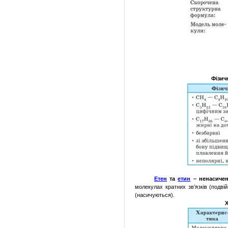
Фізич
Етен
та
етин
–
ненасичен
молекулах
кратних
зв’язків
(
подвій
(
насичуються
).
Х