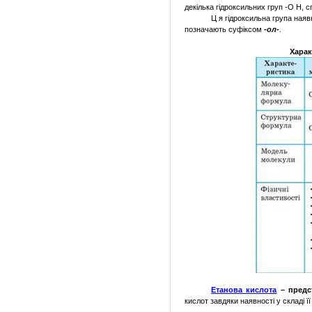
декілька
гідроксильних
груп
-О Н,
с
Ц я
гідроксильна
група
наяв
позначають
суфіксом
-
ол
-
.
Харак
Етанова
кислота
–
предс
кислот
завдяки
наявності
у
складі
ї