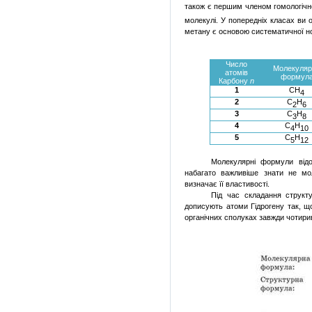
також є першим членом
гомологічн
молекулі
. У
попередніх
класах
ви
метану є основою
систематичної
н
Число
Молекуляр
атомів
формул
Карбону
n
1
CH
4
2
C
H
2
6
3
C
H
3
8
4
C
H
4
10
5
C
H
5
12
Молекулярні
формули
від
набагато
важливіше
знати не
мо
визначає
її
властивості
.
Під
час
складання
структ
дописують
атоми
Гідрогену
так,
щ
органічних
сполуках
завжди
чотири