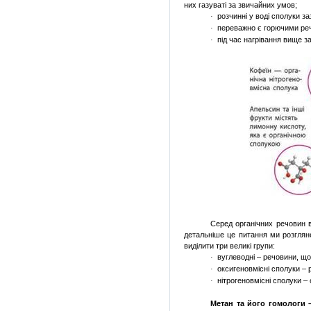
них
газуваті
за
звичайних
умов;
розчинні
у
воді
сполуки
за
·
переважно
є
горючими
ре
·
під
час
нагрівання
вище
за
·
Серед
органічних
речовин
детальніше
це
питання ми
розгля
виділити
три
великі
групи
:
вуглеводні
–
речовини
, щ
·
оксигеновмісні
сполуки
–
·
нітрогеновмісні
сполуки
–
·
Метан та
його
гомологи 