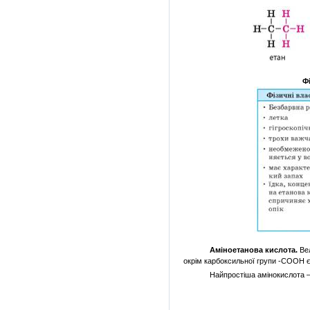
Ф
Аміноетанова
кислота.
Ве
окрім
карбоксильної
групи
-СООН 
Найпростіша
амінокислота