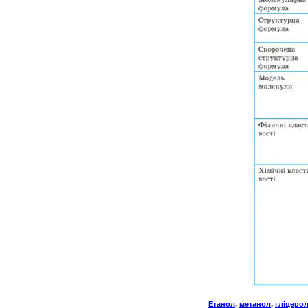
Етанол
,
метанол
,
гліцеро