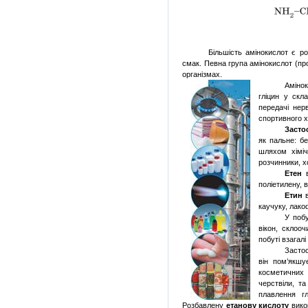
Більшість
амінокислот
є
ро
смак.
Певна
група
амінокислот
(
пр
організмах
.
Аміно
гліцин
у
скла
передачі
нер
спортивного
Засто
як
пальне
: б
шляхом
хімі
розчинники
,
х
Етен
поліетилену
,
Етин
каучуку,
лако
У
побу
вікон
,
склооч
побуті
взагалі
Засто
він
пом’якшу
косметичних
черствіли
, т
плавлення
г
Розбавлену
етанову
кислоту
вико