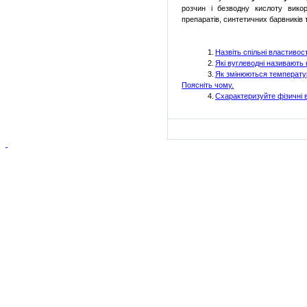
розчин
і
безводну
кислоту
вико
препаратів
,
синтетичних
барвників
1.
Назвіть спільні властивос
2.
Які вуглеводні називають
3.
Як змінюються температур
Поясніть чому.
4.
Схарактеризуйте фізичні 