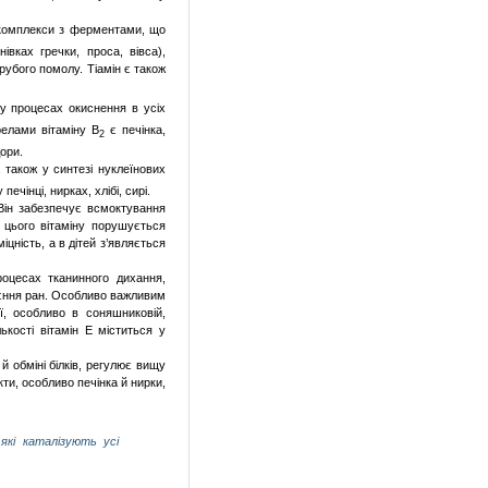
 комплекси з ферментами, що
івках гречки, проса, вівса),
рубого помолу. Тіамін є також
 у процесах окиснення в усіх
елами вітаміну В
є печінка,
2
дори.
 також у синтезі нуклеїнових
печінці, нирках, хлібі, сирі.
Він забезпечує всмоктування
і цього вітаміну порушується
цність, а в дітей з’являється
роцесах тканинного дихання,
гоєння ран. Особливо важливим
ї, особливо в соняшниковій,
ькості вітамін Е міститься у
 й обміні білків, регулює вищу
кти, особливо печінка й нирки,
 які каталізують усі