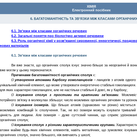
ХІМІЯ
Електронний
п
осібник
6. БАГАТОМАНІТНІСТЬ ТА ЗВ’ЯЗКИ МІЖ КЛАСАМИ ОРГАНІЧНИ
6.1. Зв’язки між класами органічних речовин
6.2. Загальні поняття про біологічно активні речовини
6.3. Роль органічної хімії у розв’язанні сировинної, енергетичної, продо
нових матеріалів
6.1.
Зв’язки
між
класами
органічних
речовин
Ви
вже
знаєте
, що
органічних
сполук
існує
значно
більше
за
неорганічні
й вон
вже
могли у
цьому
переконатися
.
Причинами
багатоманітності
органічних
сполук
є:
утворення
атомами Карбону
гомоланцюгів
–
ланцюгів
з
атомів
одног
Ø
унікальний
хімічний
елемент
, що
може
утворювати
енергетично
стабільні
гомоланцюги
.
для
яких
характерні
гомоланцюги
, але не
настільки
стабільні
й
довгі
, як у Карбону;
існування
сполук
з
простими
та
кратними
зв’язками
.
Можливіс
Ø
потрійного
зв’язку
в молекулах
збільшує
число
можливих
органічних
речовин
та
урізно
існування
ізомерів
.
Що
більше
атомів
(
однакових
чи
різних
)
міститься
Ø
можливих
комбінацій
їх
сполучення
. Так, не
всі
ізомери
можуть
існувати
тривалий
цінність
для
людини
. Але
ізомерія
–
дуже
суттєвий
чинник
, що
сприяє
урізноман
органічних
сполук
;
існування
сполук
з
різними
характеристичними
групами
.
Характеристи
Ø
атоми
майже
будь-
яких
хімічних
елементів
,
навіть
металічних
, що
зумовлює
існуван
органічних
сполук
,
значно
більшого
,
ніж
вивчають
у
школі
;