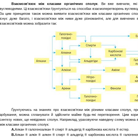
Взаємозв'язок
між
класами
органічних
сполук
. Ви
вже
вивчили
, як
вуглеводнями
.
Ці
взаємозв’язки
ґрунтуються
на способах
взаємоперетворень
вуглево
За
цим
принципом також
можна
виявити
взаємозв’язки
між
класами
органічних
спо
існує
дуже
багато
, і
взаємозв’язки
між
ними
дуже
різноманітні
, але для
вивчених
в
взаємозв’язків
можна
зобразити
так:
Ґрунтуючись
на
знаннях
про
взаємозв’язки
між
різними
класами
сполук
, п
добування
,
можна
спланувати
й
здійснити
майже
будь-які
перетворення
.
Цим
кор
синтезу
нових
,
ще
невідомих
сполук
.
Наприклад
,
ураховуючи
наведену
схему
можна
між
класами
органічних
сполук
:
A.
Алкан
галогеноалкан
спирт
альдегід
карбонова
кислота
естер
.
®
®
®
®
®
B.
Алкан
алкін
алкен
спирт
альдегід
карбонова
кислота
галогено
®
®
®
®
®
®