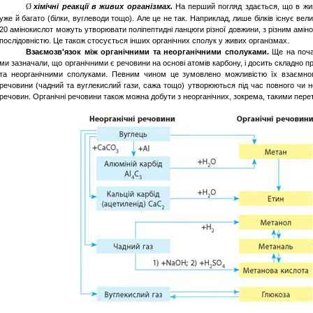
хімічні
реакції
в
живих
організмах
.
На перший
погляд
здається
, що в
жи
Ø
уже й
багато
(
білки
,
вуглеводи
тощо
). Але
це
не так.
Наприклад
,
лише
білків
існує
вел
20
амінокислот
можуть
утворювати
поліпептидні
ланцюги
різної
довжини
, з
різним
амін
послідовністю
.
Це
також
стосується
інших органічних сполук у живих організмах.
Взаємозв'язок
між
органічними
та
неорганічними
сполуками
.
Ще
на поч
ми
зазначали
, що
органічними
є
речовини
на
основі
атомів
карбону, і
досить
складно п
та
неорганічними
сполуками
.
Певним
чином
це
зумовлено
можливістю
їх
взаємно
речовини
(
чадний
та
вуглекислий
гази, сажа
тощо
)
утворюються
під
час повного
чи
н
речовин
.
Органічні
речовини
також
можна
добути
з
неорганічних
,
зокрема
, такими
пере