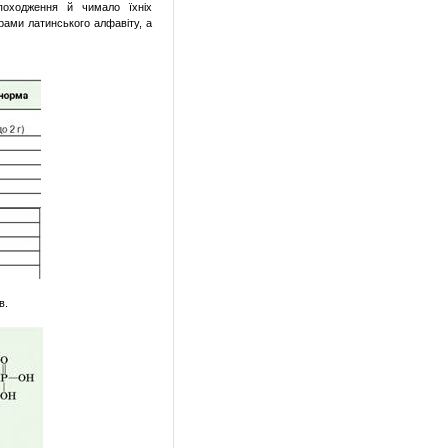
походження й чимало їхніх
ерами латинського алфавіту, а
в.