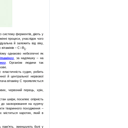
ез систему ферментів, діють у
мінні процеси, унаслідок чого
дуальна й залежить від віку,
вітамінів – С і
B
.
1
йому
однаково
небезпечні
як
ітаміноз
, за
надлишку
– на
іноз
. Організм людини так
кове.
є еластичність судин, робить
нної й центральної нервової
ача вітаміну С проявляється
их, червоний перець, хрін,
стан шкіри, посилює опірність
ти до захворювання на курячу
дукти тваринного походження –
х міститься каротин, який в
ть пам’ять, зменшують болі у