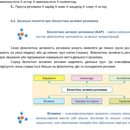
амінокислота
естер
амінокислота
поліпептид
.
®
®
®
C.
Проста
речовина
карбід
алкін
альдегід
спирт
естер
.
®
®
®
®
®
6.2.
Загальні
поняття
про
біологічно
активні
речовини
Біологічно активні речовини (БАР)
– хімічні речов
високу фізіологічну активність за малих концентрацій.
Свою фізіологічну активність речовини можуть виявляти до певної групи рос
мають на увазі людину) або до певних груп клітин (тканин). Фізіологічну активність 
для лікування або підтримання нормальної життєдіяльності організму.
Серед біологічно активних речовин виділяють декілька груп. Ця класифікац
підґрунтя, вона спирається більше на фізіологічну дію та походження речовин.
Вітаміни
– низькомолекулярні органічні сполуки різни
молекулярною масою
(від кількох десятків до кількох соте
кількостях, але обов’язково потрібні для здійснення
хімічних
п