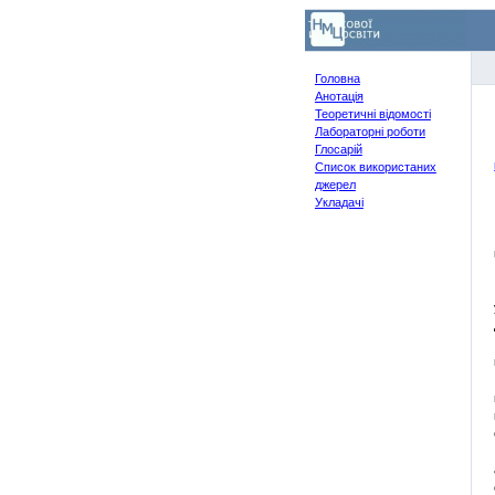
Головна
Анотація
Теоретичні відомості
Лабораторні роботи
Глосарій
Список використаних
джерел
Укладачі