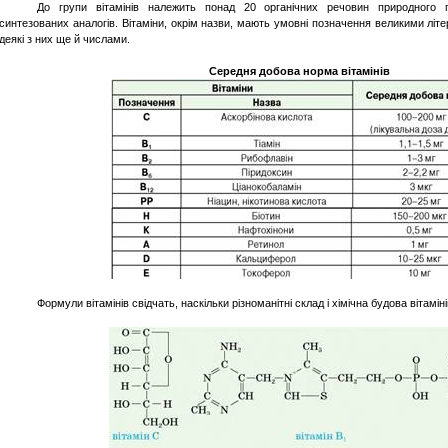
До групи вітамінів належить понад 20 органічних речовин природного 
синтезованих аналогів. Вітаміни, окрім назви, мають умовні позначення великими літ
деякі з них
ще
й числами.
Середня
добова
норма
вітамінів
Формули вітамінів свідчать, наскільки різноманітні склад і хімічна будова вітаміні