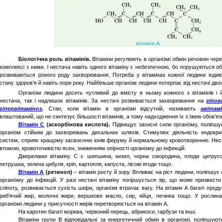
Біологічна роль вітамінів.
Вітаміни регулюють в організмі обмін речовин чер
комплексі з ними. І нестача навіть одного вітаміну є небезпечною, бо порушуються об
розвиваються різного роду захворювання. Потреба у вітамінах кожної людини індиві
стану здоров’я й навіть пори року.
Найбільше організм людини потерпає від нестачі двох 
Організм людини досить чутливий до вмісту в
ньому
кожного з
вітамінів
і
нестача, так і надлишок вітамінів. За
нестачі
розвивається
захворювання
на
гіпов
гіпервітаміноз
.
Стан, коли
вітамін
в
організмі
відсутній
,
називають
авітам
влаштований, що не синтезує більшості вітамінів, а тому надходження їх з їжею обов’яз
Вітамін
С
(
аскорбінова
кислота).
Підвищує захисні сили організму, поліпшу
організм стійким до захворювань дихальних шляхів. Стимулює діяльність ендокри
систем, сприяє кращому засвоєнню іонів феруму й нормальному кровотворенню. Нест
втомою, кровоточивістю ясен, зниженням опірності організму до інфекцій.
Джерелами вітаміну С є шипшина, кизил, чорна смородина, плоди цитрусов
петрушка, зелена цибуля, кріп, картопля, капуста, лісові ягоди тощо.
Вітамін
А
(
ретинол
)
– вітамін росту й зору. Впливає на ріст людини, поліпшує 
організму до інфекцій. У разі нестачі вітаміну погіршується зір, що може призвес
сліпоту, розвивається сухість шкіри, організм втрачає вагу. На вітамін А багаті про
риб’ячий жир, молочні жири, вершкове масло, сир, яйця, печінка тощо. У рослина
організмі людини у присутності жирів перетворюється на вітамін А.
На каротин багаті морква, червоний перець, абрикоси, гарбузи та інші.
Вітаміни групи В відповідальні за енергетичний обмін в організмі, поліпшую