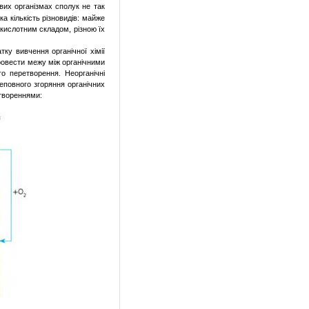
вих
організмах
сполук
не так
ика
кількість
різновидів
:
майже
окислотним
складом,
різною
їх
атку
вивчення
органічної
хімії
ровести межу
між
органічними
го
перетворення
.
Неорганічні
еповного
згоряння
органічних
твореннями
: