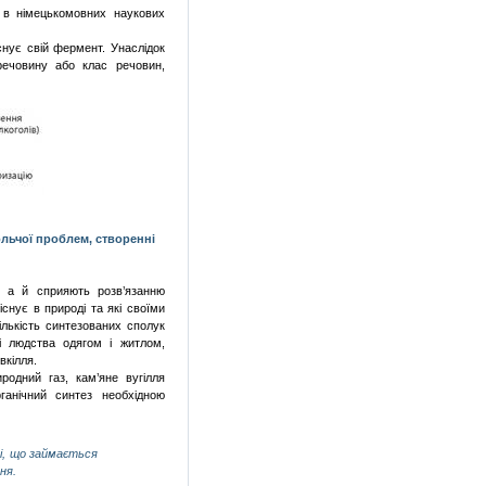
 в німецькомовних наукових
існує свій фермент. Унаслідок
речовину або клас речовин,
льчої
проблем,
створенні
, а й сприяють розв’язанню
існує в природі та які своїми
ількість синтезованих сполук
ні людства одягом і житлом,
вкілля.
родний газ, кам’яне вугілля
рганічний синтез необхідною
ті, що займається
ня.