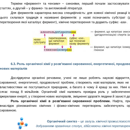
Терміни «фермент» та «ензим» – синоніми, перший почали застосовувати
статтях, а другий – у франко- та англомовній літературі.
Для ферментів характерна висока специфічність: для кожної хімічної реакції 
цього склалася традиція в називанні ферментів: у назві позначають субстрат (
перетворення якої каталізує фермент), хімічне перетворення та додають суфікс
-аза-.
6.3.
Роль
органічної
хімії
у
розв’язанні
сировинної
,
енергетичної
,
продово
нових
матеріалів
Досліджуючи
органічні
речовини
,
учені
не лише роблять наукові відкриття
сировинної, енергетичної, продовольчої проблем, створюють нові матеріали, яких не 
властивостями не поступаються природним, а багато в чому й кращі за них. Нині к
сягає понад 8 мільйонів. Органічній хімії належить провідна роль у забезпечен
джерелами енергії, у створенні нових матеріалів, зміцненні здоров’я людини й захисті до
Роль органічної хімії в розв’язанні сировинної проблеми.
Нафта, при
внаслідок різноманітних хімічних і фізико-хімічних перетворень забезпечують о
сировиною.
Органічний синтез
– це галузь хімічної промисловос
добуванням органічних сполук, здійснюючи хімічні перетворен