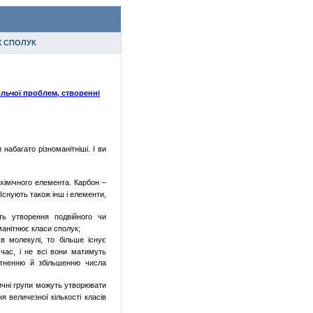
Х СПОЛУК
вольчої проблем, створенні
и
набагато
різноманітніші
. І
ви
о
хімічного
елемента
. Карбон –
Існують
також
інш
і
елементи
,
ть
утворення
подвійного
чи
манітнює
класи
сполук
;
в
молекулі
, то
більше
існує
час, і не
всі
вони
матимуть
ітненню
й
збільшенню
числа
чні
групи
можуть
утворювати
ня
величезної
кількості
класів