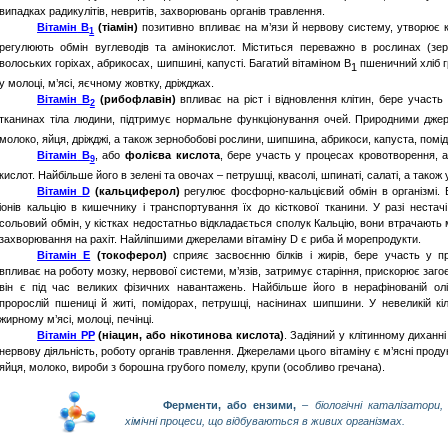
випадках радикулітів, невритів, захворювань органів травлення.
Вітамін
В
(
тіамін
)
позитивно впливає на м’язи й нервову систему, утворює
1
регулюють обмін вуглеводів та амінокислот. Міститься переважно в рослинах (зерн
волоських горіхах, абрикосах, шипшині, капусті. Багатий вітаміном
B
пшеничний хліб г
1
у молоці, м’ясі, яєчному жовтку, дріжджах.
Вітамін
В
(
рибофлавін
)
впливає
на ріст і відновлення клітин, бере участь
2
тканинах тіла людини, підтримує нормальне функціонування очей. Природними джер
молоко, яйця, дріжджі, а також зернобобові рослини, шипшина, абрикоси, капуста, помі
Вітамін
В
, або
фолієва
кислота
, бере участь у процесах кровотворення, а
9
кислот. Найбільше його в зелені та овочах – петрушці, квасолі, шпинаті, салаті, а також у 
Вітамін
D
(кальциферол)
регулює
фосфорно-кальцієвий обмін в організмі. 
іонів кальцію в кишечнику і транспортування їх до кісткової тканини. У разі нестач
сольовий обмін, у кістках недостатньо відкладається сполук Кальцію, вони втрачають мі
захворювання на рахіт. Найліпшими джерелами вітаміну
D
є риба й морепродукти.
Вітамін
Е
(токоферол)
сприяє
засвоєнню білків і жирів, бере участь у п
впливає на роботу мозку, нервової системи, м’язів, затримує старіння, прискорює за
він є під час великих фізичних навантажень. Найбільше його в нерафінованій олі
пророслій пшениці й житі, помідорах, петрушці, насінинах шипшини. У невеликій кіл
жирному м’ясі, молоці, печінці.
Вітамін
РР
(
ніацин
, або нікотинова кислота)
. Задіяний у клітинному диханні
нервову діяльність, роботу органів травлення. Джерелами цього вітаміну є м’ясні проду
яйця, молоко, вироби з борошна грубого помелу,
крупи
(особливо
гречана
).
Ферменти, або ензими,
– біологічні каталізатори,
хімічні процеси, що відбуваються в живих організмах.