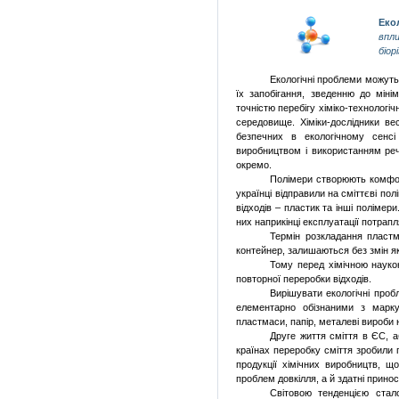
Еко
впл
біо
Екологічні проблеми можуть 
їх запобігання, зведенню до міні
точністю перебігу хіміко-технологіч
середовище. Хіміки-дослідники в
безпечних в екологічному сенсі 
виробництвом і використанням реч
окремо.
Полімери створюють комфор
українці відправили на сміттєві по
відходів – пластик та інші полімер
них наприкінці експлуатації потрапл
Термін розкладання пластм
контейнер, залишаються без змін як
Тому перед хімічною наукою
повторної переробки відходів.
Вирішувати екологічні проб
елементарно обізнаними з марку
пластмаси, папір, металеві вироби 
Друге життя сміття в ЄС, а
країнах переробку сміття зробили 
продукції хімічних виробництв, 
проблем довкілля, а й здатні прино
Світовою тенденцією стал