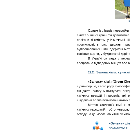
Одним із лідерів переробки 
сміття з інших країн. За допомого
полігони зі сміттям у Німеччині, 
промисловість цих держав прац
відпрацьованих шин, одержані мат
тенісних кортів, у будівництві доріг 
В Україні ситуація з пере
спеціально відведених місцях все б
11.2.
Зелена хімія: сучасн
«Зелена» хімія (
Green
Che
щонайперше, свого роду філософію х
які дають змогу мінімізувати ви
хімічних реакцій і процесів, які
шкідливий вплив великотоннажних х
Метою «зеленої» хімії є 
хімічних технологій, тобто, унемож
огляду на це, «зелена» хімія як хім
«Зелена» хім
займається 