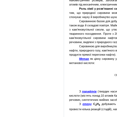
нанометричних розмірів, запобіга
атомів під механічним, електрични
Роль хімії у розв’язанні 
тим, що природної сировини може
спонукає науку й виробництво шука
Сировинною базою для добув
також вода й складові повітря. Май
з кам’яновугільної смоли, що утв
тваринного походження. Проте з 20
кам’яновугільної сировини нафт
речовини, виділені з природного газ
Сировиною для виробництва 
нафти, природного газу, кам’яного 
продукти прямої перегонки нафти).
Метан
як цінну сировину у
метанової кислоти:
З
парафінів
(твердих наси
кислоти (містять понад 10 атомів К
речовин, синтетичних мийних засоб
З
етену
С
Н
добувають е
2
4
провести кілька реакцій (стадій), н