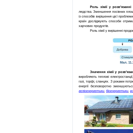
Роль хімії у розв’язанн
людства. Зменшення посівних площ 
із способів вирішення цієї проблем
країн досліджують способи отрима
харчових продуктів.
Роль хімії у вирішенні прод
Мал. 11
Значення хімії у розв’яз
виробляють теплові електростанції
газі, торфі, сланцях. З роками пот
енергії безповоротно зменшують
геліоенергетики
,
біоенергетики
,
в