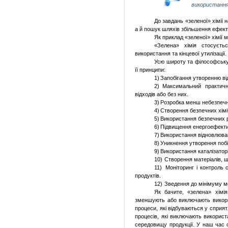
використання
До завдань «зеленої» хімії
а й пошук шляхів збільшення ефекти
Як приклад «зеленої» хімії 
«Зелена» хімія стосуєтьс
використання та кінцевої утилізаці
Усю широту та філософську 
її принципи:
1)
Запобігання утворенню ві
2)
Максимальний практични
відходів або без них.
3)
Розробка менш небезпечни
4)
Створення безпечних хіміч
5)
Використання безпечних р
6)
Підвищення енергоефекти
7)
Використання відновлюва
8)
Уникнення утворення побі
9)
Використання каталізаторі
10)
Створення матеріалів, 
11)
Моніторинг і контроль 
продуктів.
12)
Зведення до мінімуму м
Як бачите, «зелена» хімія
зменшують або виключають викорис
процеси, які відбуваються у сприя
процесів, які виключають викорис
середовищу продукції.
У наш час
о