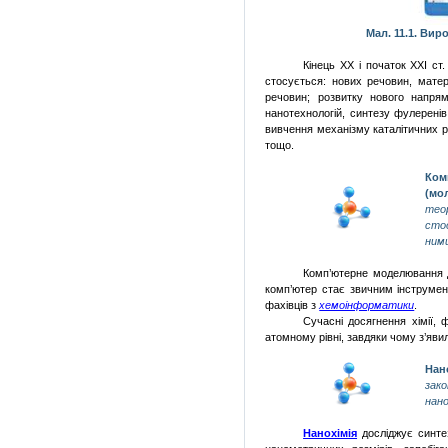
Мал. 11.1. Вир
Кінець ХХ і початок ХХІ ст
стосується: нових речовин, матері
речовин; розвитку нового напрям
нанотехнологій, синтезу фулеренів
вивчення механізму каталітичних р
тощо.
Ком
(мо
теор
сто
ним
Комп’ютерне моделювання да
комп’ютер стає звичним інструмент
фахівців з
хемоінформатики
.
Сучасні досягнення хімії, 
атомному рівні, завдяки чому з’яви
Нан
зак
нан
Нанохімія
досліджує синтез