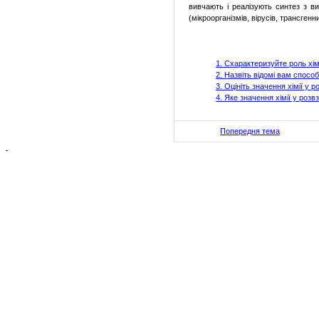
вивчають і реалізують синтез з в
(мікроорганізмів, вірусів, трансгенн
1. С
характеризуйте роль хім
2. Н
азвіть відомі вам спосо
3. О
цініть значення хімії у 
4. Я
ке значення хімії у розв
Попередня тема