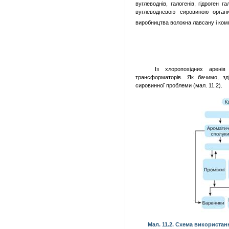
вуглеводнів, галогенів, гідроген г
вуглеводневою сировиною орган
виробництва волокна лавсану і ком
Із хлоропохідних аренів
трансформаторів. Як бачимо, зді
сировинної проблеми (мал. 11.2).
Мал. 11.2. Схема використа