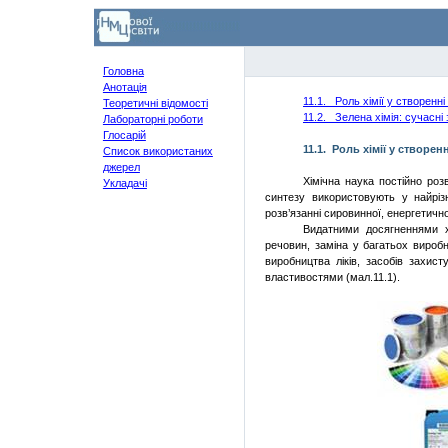
Головна
Анотація
11.1.
Роль хімії у створенні
Теоретичні відомості
11.2.
Зелена хімія: сучасні
Лабораторні роботи
Глосарій
11.1.
Роль хімії у створен
Список використаних
джерел
Хімічна наука постійно роз
Укладачі
синтезу використовують у найріз
розв’язанні сировинної, енергетичн
Видатними досягненнями хі
речовин, заміна у багатьох виробн
виробництва ліків, засобів захист
властивостями (мал.11.1).