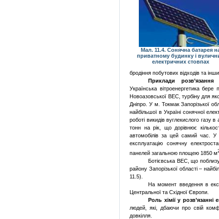
Мал. 11.4. Сонячна батарея н
приватному будинку і вуличн
електричних стовпах
бродіння побутових відходів та інш
Приклади розв’язання 
Українська вітроенергетика бере п
Новоазовської ВЕС, турбіну для як
Дніпро. У м. Токмак Запорізької о
найбільшої в Україні сонячної елек
роботі викидів вуглекислого газу 
тонн на рік, що дорівнює кілько
автомобілів за цей самий час. У
експлуатацію сонячну електрост
панелей загальною площею 1850 м
Ботієвська ВЕС, що поблиз
району Запорізької області – найбі
11.5).
На момент введення в експ
Центральної та Східної Європи.
Роль хімії у розв’язанні
людей, які, дбаючи про свій комф
довкілля.