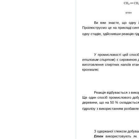
Ви вже знаєте, що одну 
Проілюструємо це на прикладі син
одну стадію, здійснивши реакцію гі
У промисловості цей спос
етиловим спиртом
) є сировиною
виготовлення спиртних напоїв ета
крохмалю:
Реакція відбувається з вик
Ще один спосіб промислового добу
деревини, що на 50 % складаєтьс
гідролізу з використанням розбавле
З одержаної глюкози добув
Етен
використовують як 