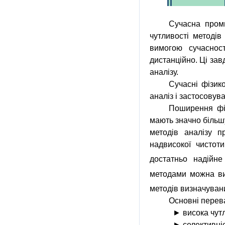
Сучасна проми
чутливості методів
вимогою сучаснос
дистанційно. Ці за
аналізу.
Сучасні фізико
аналіз і застосовув
Поширення фіз
мають значно більш
методів аналізу п
надвисокої чистоти
достатньо надійн
методами можна ви
методів визначуван
Основні
перев
► висока чутл
► селективніс