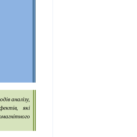
дів аналізу,
фектів, які
омагнітного