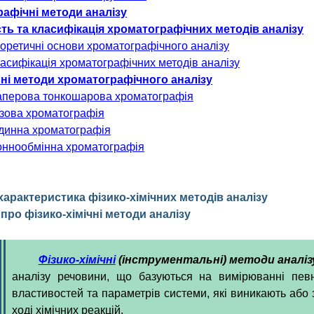
рафічні методи аналізу
ість та класифікація хроматографічних методів аналізу
Теоретичні основи хроматографічного аналізу
Класифікація хроматографічних методів аналізу
овні методи хроматографічного аналізу
Паперова тонкошарова хроматографія
Газова хроматографія
Рідинна хроматографія
ннообмінна
хроматографія
 характеристика фізико-хімічних методів аналізу
я про фізико-хімічні методи аналізу
Фізико-хімічні
(інструментальні) методи аналіз
аналізу речовини, що базуються на вимірюванні пев
властивостей та параметрів системи, які виникають або
ході хімічних реакцій.