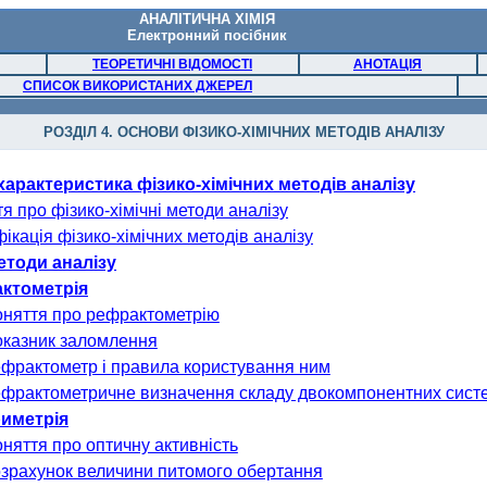
АНАЛІТИЧНА ХІМІЯ
Електронний
посібник
ТЕОРЕТИЧНІ ВІДОМОСТІ
АНОТАЦІЯ
СПИСОК ВИКОРИСТАНИХ ДЖЕРЕЛ
РОЗДІЛ 4.
ОСНОВИ ФІЗИКО-ХІМІЧНИХ МЕТОДІВ АНАЛІЗУ
 характеристика фізико-хімічних методів аналізу
тя про фізико-хімічні методи аналізу
фікація фізико-хімічних методів аналізу
методи аналізу
ктометрі
я
Поняття про
рефрактометрію
Показник заломлення
Рефрактометр і правила користування ним
Рефрактометричне визначення складу двокомпонентних сист
риметрія
Поняття про оптичну активність
Розрахунок величини питомого обертання