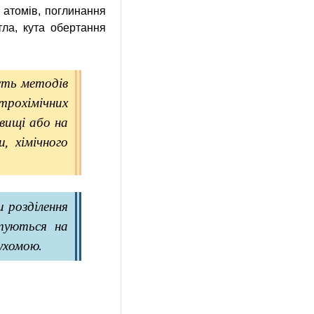
 атомів, поглинання
ла, кута обертання
сть методів
ктрохімічних
овищі або на
, хімічного
 розділення
нтуються на
ухомою.