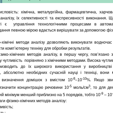
словість: хімічна, металургійна, фармацевтична, харчов
 аналізу, їх селективності та експресивності виконання.
ті є
управління технологічними процесами в автом
вдання певною мірою вдається вирішувати за допомогою фізи
-хімічні методи аналізу дозволяють виконувати водночас я
ати комп’ютерну техніку для обробки результатів.
ико-хімічних методів аналізу, в першу чергу, пов’язано 
у чутливість
порівняно з хімічними методами.
Висока чутли
ризводить до їх широкого використання у виробництві
, абсолютно необхідних сучасній науці і техніці, вони
-8
-10
е визначення домішок з вмістом 10
–10
%. Якщо зви
-5
3
значити концентрацію речовини 10
моль/см
, то для де
-9
ий мінімум менший приблизно на 5 порядків, тобто 10
– 10
аги
фізико-хімічних методів аналізу:
ивість;
ть;