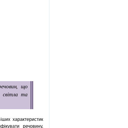
ечовин, що
я світла та
іших характеристик
фікувати речовину,