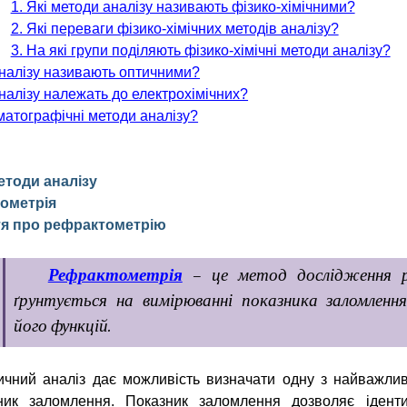
1. Які методи аналізу називають фізико-хімічними?
2. Які переваги фізико-хімічних методів аналізу?
3. На які групи поділяють фізико-хімічні методи аналізу?
аналізу називають оптичними?
аналізу належать до електрохімічних?
матографічні методи аналізу?
методи аналізу
ометрія
ття про
рефрактометрію
Рефрактометрія
– це метод дослідження р
ґрунтується на вимірюванні показника заломленн
його функцій.
чний аналіз дає можливість визначати одну з найважлив
ик заломлення. Показник заломлення дозволяє іденти