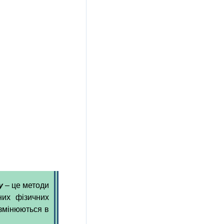
у
– це методи
них фізичних
 змінюються в