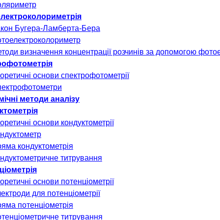
Поляриметр
лектроколориметрія
Закон
Бугера
-Ламберта-Бера
тоелектроколориметр
Методи визначення концентрації розчинів за допомогою
фотое
трофотометрія
Теоретичні основи спектрофотометрії
Спектрофотометри
імічні методи аналізу
уктометрія
Теоретичні основи кондуктометрії
Кондуктометр
Пряма кондуктометрія
ндуктометричне
титрування
нціометрія
Теоретичні основи потенціометрії
Електроди для потенціометрії
Пряма потенціометрія
Потенціометричне титрування