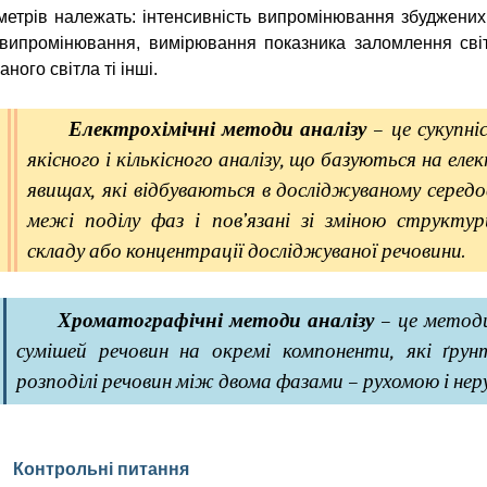
метрів належать: інтенсивність випромінювання збуджених
випромінювання, вимірювання показника заломлення світ
ого світла ті інші.
Електрохімічні методи аналізу
– це сукупні
якісного і кількісного аналізу, що базуються на еле
явищах, які відбуваються в досліджуваному серед
межі поділу фаз і пов’язані зі зміною структури
складу або концентрації досліджуваної речовини.
Хроматографічні
методи аналізу
– це методи
сумішей речовин на окремі компоненти, які ґру
розподілі речовин між двома фазами – рухомою і нер
Контрольні питання