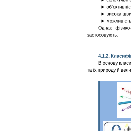
► об’єктивніс
► висока швид
► можливість 
Однак фізико
застосовують.
4.1.2. Класиф
В основу класи
та їх природу й вели