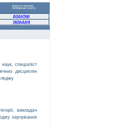
ДОДАТКИ
УКЛАДАЧІ
 наук, спеціаліст
мічних дисциплін
оледжу
егорії, викладач
леджу харчування