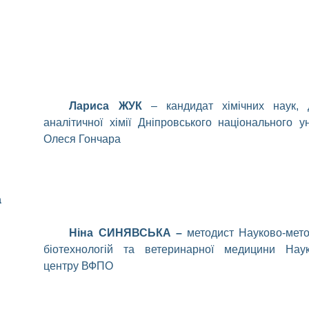
Лариса ЖУК
–
кандидат
хімічних
наук, 
аналітичної
хімії
Дніпровського
національного
у
Олеся Гончара
а
Ніна
СИНЯВСЬКА –
методист
Науково-мето
біотехнологій та ветеринарної медицини
Нау
центру ВФПО