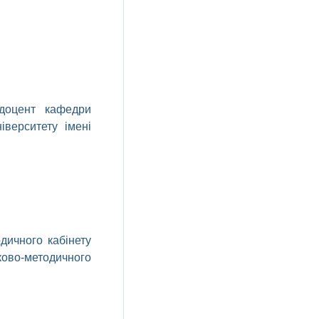
доцент
кафедри
ніверситету
імені
дичного кабінету
ково
-методичного