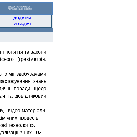
ДОДАТКИ
УКЛАДАЧІ
ні
поняття
та
закони
кісного
(
гравіметрія
,
ої
хімії
здобувачами
застосування
знань
дичні
поради
щодо
дач та
довідниковий
лу
,
відео-матеріали
,
хімічних
процесів
.
ові
технології
»
.
алізації з них 102 –