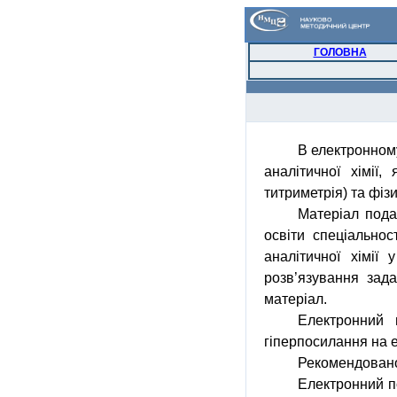
ГОЛОВНА
В
електронном
аналітичної
хімії
,
титриметрія
)
та
фізи
Матеріал
пода
освіти
спеціальност
аналітичної
хімії
розв’язування
зада
матеріал
.
Електронний
гіперпосилання
на
Рекомендован
Електронний по