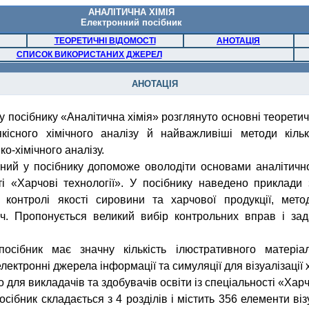
АНАЛІТИЧНА ХІМІЯ
Електронний
посібник
ТЕОРЕТИЧНІ ВІДОМОСТІ
АНОТАЦІЯ
СПИСОК ВИКОРИСТАНИХ ДЖЕРЕЛ
АНОТАЦІЯ
у
посібнику
«
Аналітична
хімія
»
розглянуто
основні
теоретич
якісного
хімічного
аналізу
й
найважливіші
методи
кіль
ко-хімічного
аналізу
.
ний
у
посібнику
допоможе
оволодіти
основами
аналітичн
і
«
Харчові
технології
». У
посібнику
наведено
приклади
у
контролі
якості
сировини
та
харчової
продукції
,
мето
ч.
Пропонується
великий
вибір
контрольних
вправ
і за
посібник
має
значну
кількість
ілюстративного
матеріа
електронні
джерела
інформації
та
симуляції
для
візуалізації
о для
викладачів
та
здобувачів
освіти
із
спеціальності
«
Харч
сібник складається з 4 розділів і містить 356 елементи візу