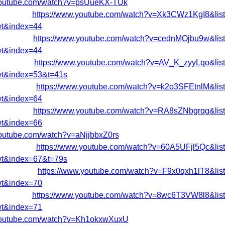
youtube.com/watch?v=psUueKX-TUk
https://www.youtube.com/watch?v=Xk3CWz1KgI8&li
t&index=44
https://www.youtube.com/watch?v=cednMOjbu9w&li
t&index=44
https://www.youtube.com/watch?v=AV_K_zyyLqo&l
t&index=53&t=41s
https://www.youtube.com/watch?v=k2o3SFEtnlM&l
t&index=64
https://www.youtube.com/watch?v=RA8sZNbgrqg&li
t&index=66
youtube.com/watch?v=aNjjbbxZ0rs
https://www.youtube.com/watch?v=60A5UFjl5Qc&l
t&index=67&t=79s
https://www.youtube.com/watch?v=F9x0qxh1lT8&l
t&index=70
https://www.youtube.com/watch?v=8wc6T3VW8l8&li
t&index=71
.youtube.com/watch?v=Kh1okxwXuxU