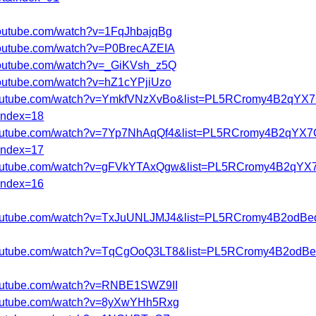
youtube.com/watch?v=1FqJhbajqBg
youtube.com/watch?v=P0BrecAZEIA
youtube.com/watch?v=_GiKVsh_z5Q
youtube.com/watch?v=hZ1cYPjiUzo
youtube.com/watch?v=YmkfVNzXvBo&list=PL5RCromy4B2qYX7
index=18
youtube.com/watch?v=7Yp7NhAqQf4&list=PL5RCromy4B2qYX7
index=17
youtube.com/watch?v=gFVkYTAxQgw&list=PL5RCromy4B2qYX
index=16
youtube.com/watch?v=TxJuUNLJMJ4&list=PL5RCromy4B2od
.youtube.com/watch?v=TqCgOoQ3LT8&list=PL5RCromy4B2od
youtube.com/watch?v=RNBE1SWZ9II
youtube.com/watch?v=8yXwYHh5Rxg