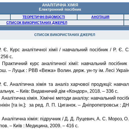
АНАЛІТИЧНА ХІМІЯ
Електронний посібник
ТЕОРЕТИЧНІ ВІДОМОСТІ
АНОТАЦІЯ
СПИСОК ВИКОРИСТАНИХ ДЖЕРЕЛ
СПИСОК ВИКОРИСТАНИХ ДЖЕРЕЛ
. Є. Курс аналітичної хімії / навчальний посібник / Р. Є.
С
256 с.
 Практичний курс аналітичної хімії: навчальний посібник 
мош
. – Луцьк : РВВ «Вежа»
Волин
.
держ
. ун-ту ім. Лесі Украї
. Є. Аналітична хімія та аналіз харчової продукції: навчал
альчук
. – Київ: Видавничий дім «Кондор», 2018. – 336 с.
 Аналітична хімія. Хімічні методи аналізу: навчальний посібн
нікін
[та ін.];
за ред. Л. П. Циганок. – Дніпропетровськ : Д
 Аналітична хімія: підручник / Д. Д.
Луцевич
, А. С. Мороз, О
пов
. – Київ : Медицина, 2009. – 416 с.