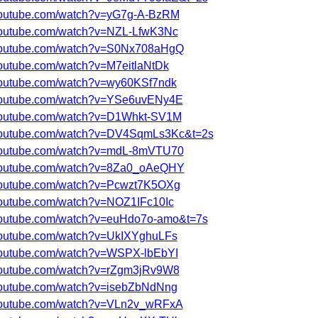
youtube.com/watch?v=yG7g-A-BzRM
youtube.com/watch?v=NZL-LfwK3Nc
.youtube.com/watch?v=S0Nx708aHgQ
youtube.com/watch?v=M7eitlaNtDk
youtube.com/watch?v=wy60KSf7ndk
.youtube.com/watch?v=YSe6uvENy4E
.youtube.com/watch?v=D1Whkt-SV1M
.youtube.com/watch?v=DV4SqmLs3Kc&t=2s
.youtube.com/watch?v=mdL-8mVTU70
.youtube.com/watch?v=8Za0_oAeQHY
youtube.com/watch?v=Pcwzt7K5OXg
youtube.com/watch?v=NOZ1IFc10Ic
youtube.com/watch?v=euHdo7o-amo&t=7s
youtube.com/watch?v=UkIXYghuLFs
youtube.com/watch?v=WSPX-lbEbYI
youtube.com/watch?v=rZgm3jRv9W8
youtube.com/watch?v=isebZbNdNng
.youtube.com/watch?v=VLn2v_wRFxA