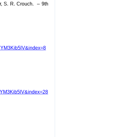
r
, S. R.
Crouch
.
– 9th
nYM3Kib5lV&index=8
nYM3Kib5lV&index=28