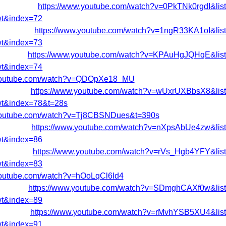
https://www.youtube.com/watch?v=0PkTNk0rgdI&l
t&index=72
https://www.youtube.com/watch?v=1ngR33KA1oI&l
t&index=73
https://www.youtube.com/watch?v=KPAuHgJQHqE&li
t&index=74
.youtube.com/watch?v=QDOpXe18_MU
https://www.youtube.com/watch?v=wUxrUXBbsX8&li
t&index=78&t=28s
.youtube.com/watch?v=Tj8CBSNDues&t=390s
https://www.youtube.com/watch?v=nXpsAbUe4zw&li
t&index=86
https://www.youtube.com/watch?v=rVs_Hgb4YFY&li
t&index=83
youtube.com/watch?v=hOoLqCl6Id4
https://www.youtube.com/watch?v=SDmghCAXf0w&li
t&index=89
https://www.youtube.com/watch?v=rMvhYSB5XU4&li
t&index=91