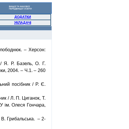
ДОДАТКИ
УКЛАДАЧІ
лободнюк
. – Херсон:
/ Я. Р. Базель, О. Г.
нки, 2004. – Ч.1. – 260
ьний посібник / Р. Є.
ик / Л. П. Циганок, Т.
НУ ім. Олеся Гончара,
. В.
Грибальська
.
– 2-