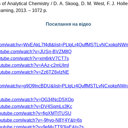
s
of
Analytical
Chemistry
/ D. A.
Skoog
, D. M.
West
, F. J.
Holle
earning
, 2013. – 1072 p.
Посилання на відео
e.com/watchv=WxEAkL7f4dI&list=PLtgLr4QuffMSTLvNCxokpNW
outube.com/watch?v=JUSn-BVZM8Q
outube.com/watch?v=xm6rkV7CT7s
outube.com/watch?v=AAz-c2mUImI
outube.com/watch?v=Zz6TZ6vlzNE
e.com/watchv=g9Q9IncBDU&list=PLtgLr4QuffMSTLvNCxokpNW
youtube.com/watch?v=OG34NcD5XOo
youtube.com/watch?v=DV4SqmLs3Kc
youtube.com/watch?v=figXMTtTUSU
youtube.com/watch?v=-9hyo-N8Y4Y&t=6s
youtube.com/watch?v=9eMuTT93IaE&t=2s