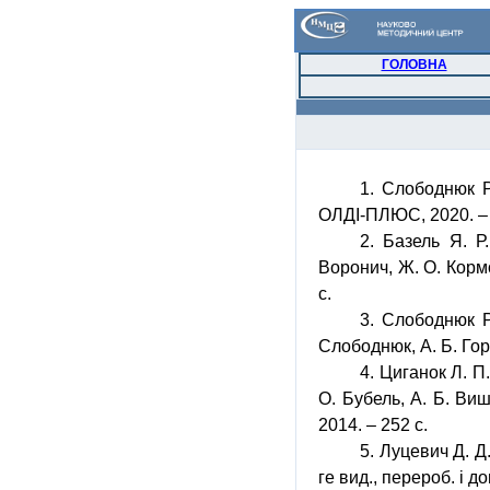
ГОЛОВНА
1.
Слободнюк
Р
ОЛДІ-ПЛЮС, 2020. – 
2. Базель Я. Р.
Воронич
, Ж. О.
Кор
с.
3.
Слободнюк
Р
Слободнюк
, А. Б.
Гор
4. Циганок Л. П.
О.
Бубель
, А. Б.
Виш
2014. – 252 с.
5.
Луцевич
Д. Д.
ге вид., перероб. і
до