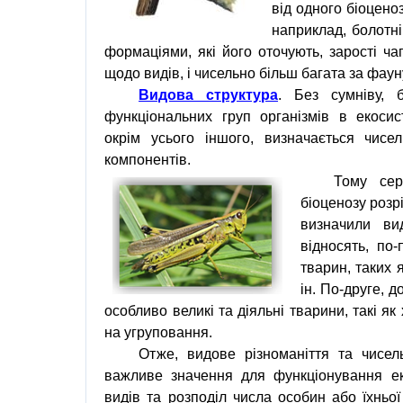
від одного біоцено
наприклад, болотн
формаціями, які його оточують, зарості чаг
щодо видів, і
чисельно
більш багата за фауну
Видова структура
. Без сумніву,
функціональних груп організмів в екосис
окрім усього іншого, визначається чисел
компонентів.
Тому сер
біоценозу розр
визначили ви
відносять, по
тварин, таких 
ін. По-друге, 
особливо великі та діяльні тварини, такі я
на угруповання.
Отже, видове різноманіття та чисел
важливе значення для функціонування еко
видів та розподіл числа особин або їхньо