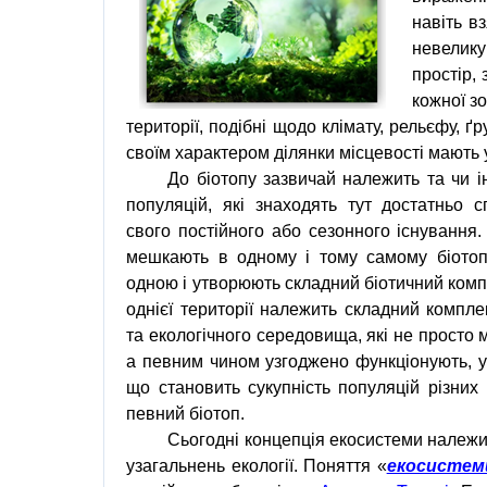
навіть в
невелику
простір, 
кожної з
території, подібні щодо клімату, рельєфу, ґр
своїм характером ділянки місцевості мають 
До біотопу зазвичай належить та чи і
популяцій, які знаходять тут достатньо 
свого постійного або сезонного існування.
мешкають в одному і тому самому біотопі
одною і утворюють складний біотичний комп
однієї території належить складний компл
та екологічного середовища, які не просто 
а певним чином узгоджено функціонують,
що становить сукупність популяцій різних 
певний біотоп.
Сьогодні концепція екосистеми належ
узагальнень екології. Поняття «
екосистем