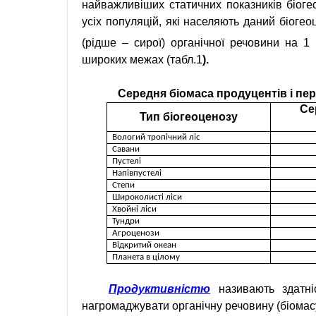
найважливіших статичних показників біог
усіх популяцій, які населяють даний біогео
(рідше – сирої) органічної речовини на 1
широких межах (табл.1
).
Середня
біомаса
продуцентів
і
пер
Се
Тип
біогеоценозу
Вологий
тропічний
ліс
Савани
Пустелі
Напівпустелі
Степи
Широколисті
ліси
Хвойні
ліси
Тундри
Агроценози
Відкритий
океан
Планета в
цілому
Продуктивністю
називають здатн
нагромаджувати органічну речовину (біомас