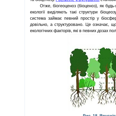
Отже, біогеоценоз (біоценоз), як буд
екології виділяють такі структури
біоцеоз
система займає певний простір у біосфер
довільно, а структуровано. Це означає, щ
екологічних факторів, які в певних дозах пол
Рис. 18. Ярусні