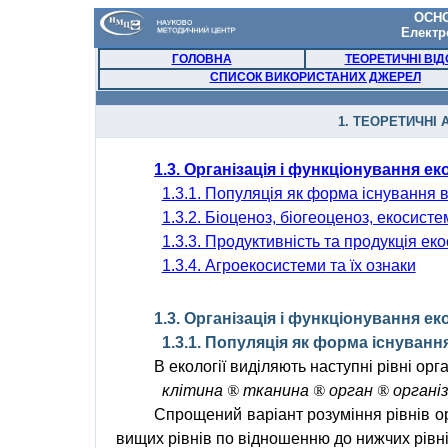
ОСНО
Електр
ГОЛОВНА
ТЕОРЕТИЧНІ ВІД
СПИСОК ВИКОРИСТАНИХ ДЖЕРЕЛ
1. ТЕОРЕТИЧНІ 
1.3. Організація і функціонування е
1.3.1. Популяція як форма існування 
1.3.2. Біоценоз, біогеоценоз, екосист
1.3.3. Продуктивність та продукція еко
1.3.4.
Агроекосистеми
та їх ознаки
1.3. Організація і функціонування е
1.3.1. Популяція як форма існуванн
В екології виділяють наступні рівні орга
клітина
®
тканина
®
орган
®
органі
Спрощений варіант розуміння
рівнів 
вищих рівнів по відношенню до нижчих рівні