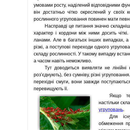
умовами росту, наділений відповідними функ
він достатньо чітко окреслений у своїх 
рослинного угруповання повинен мати певні
Насправді це питання значно складніш
характер і кордони між ними досить чіткі. 
ланами. Але в багатьох інших випадках, а
різкі, а поступові переходи одного угрупов
складу рослинності. У такому випадку вста
а часом навіть неможливо.
Тут доводиться виявляти не лінійні 
роз’єднують), без сумніву, різні угрупованн
перехідні смуги, вони завжди поступаютьс
перевищують її.
Якщо те
настільки скл
угруповань
.
Для існ
обмеження пр