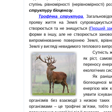
ступінь рівномірності (нерівномірності) р
структуру біоценозу
.
Трофічна структура
.
Загальновідом
прояву життя на Землі супроводжуєтьс
створюється та не знищується (
Перший зак
форми в іншу, але не створюється заново
випромінюванню поверхнею Землі, врівно
Землі у вигляді невидимого теплового вип
Сутність 
як ріст, само
переносу енерг
екологічних си
Як раніш
біогеоценозі 
енергією між 
уявити існува
організмів без взаємодії з низкою таких
організмами – це трофічні зв’язки, тобто