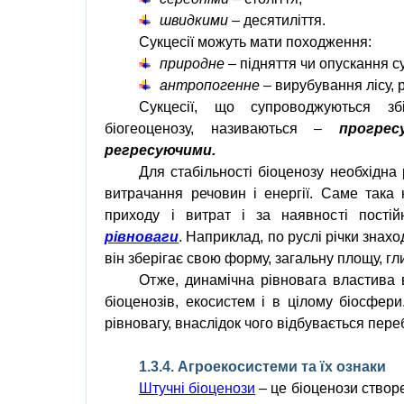
швидкими
– десятиліття.
Сукцесії можуть мати походження:
природне
– підняття чи опускання с
антропогенне
– вирубування лісу, 
Сукцесії
,
що супроводжуються збіл
біогеоценозу
,
називаються –
прогре
регресуючими
.
Для стабільності біоценозу необхідна
витрачання речовин і енергії. Саме така 
приходу і витрат і за наявності пості
рівноваги
. Наприклад, по руслі річки знах
він зберігає свою форму, загальну площу, гл
Отже, динамічна рівновага властива в
біоценозів, екосистем і в цілому біосфе
рівновагу, внаслідок чого відбувається пере
1.3.4.
Агроекосистеми
та їх ознаки
Штучні біоценози
– це біоценози створе