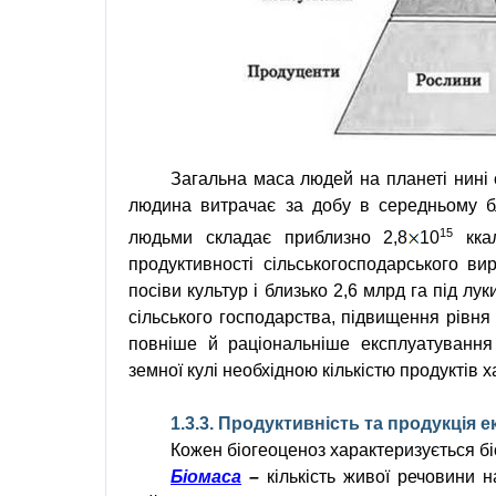
Загальна маса людей на планеті нині
людина витрачає за добу в середньому бл
15
людьми складає приблизно 2,8
10
ккал
продуктивності сільськогосподарського ви
посіви культур і близько 2,6 млрд га під лу
сільського господарства, підвищення рівня
повніше й раціональніше експлуатування
земної кулі необхідною кількістю продуктів 
1.3.3. Продуктивність та продукція е
Кожен біогеоценоз
характеризується
б
Біомаса
–
кількість живої речовини 