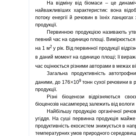
На відміну від біомаси – це динаміч
найважливіших характеристик: вона відоб
потоку енергії й речовин в їхніх ланцюга
продукції.
Первинною продукцією називають утво
певний час на одиницю площі. Вимірюється 
2
на 1 м
у рік. Від первинної продукції відріз
в даний момент на одиницю площі; її вираж
час оцінюється різними авторами в межах ві
Загальна продуктивність автотрофн
9
даними, до 176
10
тонн
сухої речовини в р
продукції.
Різні біоценози відрізняються сво
біоценозів насамперед залежить від вологи і
Найбільшу продукцію органічної речов
угіддя. На суші первинна продукція майже 
продуктивність екосистем знижується в нап
температурних умов природного середовищ