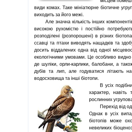
місцем помешка
види комах. Таке мініатюрне біотичне угру
виходить за його межі.
Але значна кількість інших компоненті
високою рухомістю і постійно потребуют
розподілені (розпорошені) в різних біотопах
ссавці та птахи виводять нащадків та здобу
досить віддалених одна від одної місцевос
екологічними умовами. Це особливо видно 
де шуліки, орли-карлики,
балобани
, а тако
дубів та лип, але годуватися літають на
водосховища та інші біотопи.
В усіх подібн
характер, навіть
рослинних угрупов
Перехід від о
Однак в усіх випа
біотопів може охо
невеликих біоценоз