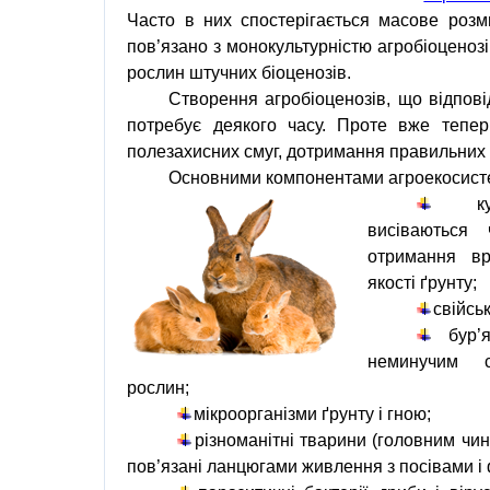
Часто в них спостерігається масове розм
пов’язано з монокультурністю агробіоценозі
рослин штучних біоценозів.
Створення агробіоценозів, що відпові
потребує деякого часу. Проте вже тепе
полезахисних смуг, дотримання правильних с
Основними компонентами
агроекосис
к
висіваються
отримання в
якості ґрунту;
свійськ
бур’
неминучим с
рослин;
мікроорганізми ґрунту і гною;
різноманітні тварини (головним чино
пов’язані ланцюгами живлення з посівами і