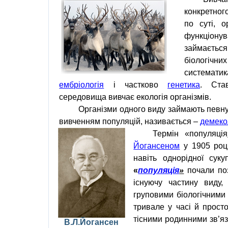
конкретног
по суті, о
функціон
займається
біологічн
систе
ембріологія
і частково
генетика
. Ста
середовища вивчає екологія організмів.
Організми одного виду займають певну
вивченням популяцій
,
називається –
демеко
Термін «популяція
Йогансеном
у 1905 році
навіть однорідної сук
«
популяція
»
почали по
існуючу частину виду,
груповими біологічними 
тривале у часі й прост
тісними родинними зв’яз
В.Л.Йогансен