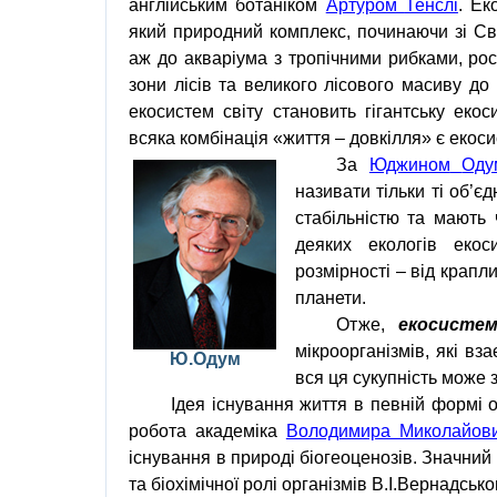
англійським ботаніком
Артуром
Тенслі
. Ек
який природний комплекс, починаючи зі Сві
аж до акваріума з тропічними рибками, рос
зони лісів та великого лісового масиву до г
екосистем світу становить гігантську еко
всяка комбінація «життя – довкілля» є екос
За
Юджином
Оду
називати тільки ті об’є
стабільністю та мають 
деяких екологів екос
розмірності – від крапли
планети.
Отже,
екосисте
мікроорганізмів, які в
Ю
.
Одум
вся ця сукупність може 
Ідея існування життя в певній формі о
робота академіка
Володимира Миколайов
існування в природі біогеоценозів. Значни
та біохімічної ролі організмів
В.І.Вернадсько