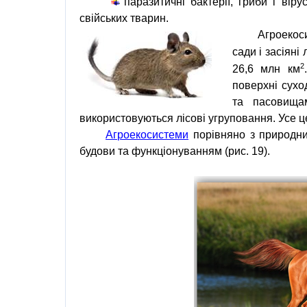
паразитичні бактерії, гриби і ві
свійських тварин.
Агроекос
сади і засіяні
2
26,6 млн км
поверхні сухо
та пасовища
використовуються лісові угруповання. Усе ц
Агроекосистеми
порівняно з природн
будови та функціонуванням (рис. 19).