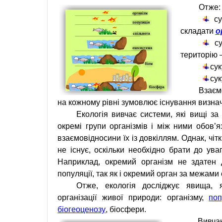
Отже:
су
складати
о
с
територію 
сук
сук
Взаєм
на кожному рівні зумовлює існування визна
Екологія вивчає системи, які вищі за
окремі групи організмів і між
ними обов’я
взаємовідносини їх із довкіллям. Однак, чі
не існує, оскільки необхідно брати до ува
Наприклад, окремий організм не здатен 
популяції, так як і окремий орган за межами 
Отже, екологія досліджує
явища, 
організації живої природи: організму,
поп
біогеоценозу
, біосфери.
Вив