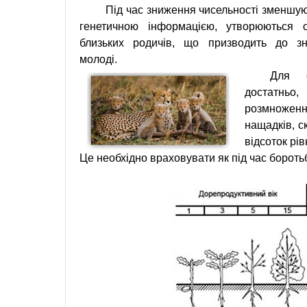
Під час зниження чисельності зменшу
генетичною інформацією, утворюються о
близьких родичів, що призводить до зн
молоді.
Для с
достатнь
розмножен
нащадків, с
відсоток рі
Це необхідно враховувати як під час боротьб