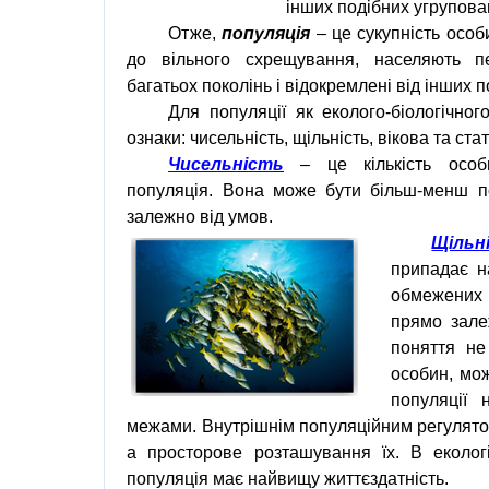
інших подібних угрупова
Отже,
популяція
–
це сукупність особи
до вільного схрещування, населяють п
багатьох поколінь і відокремлені від інших 
Для популяції як еколого-біологічно
ознаки: чисельність, щільність, вікова та ста
Чисельність
– це кількість особ
популяція. Вона може бути більш-менш по
залежно від умов.
Щільн
припадає н
обмежених 
прямо залеж
поняття не
особин, мож
популяції 
межами. Внутрішнім популяційним регуляторо
а просторове розташування їх. В екологі
популяція має найвищу життєздатність.