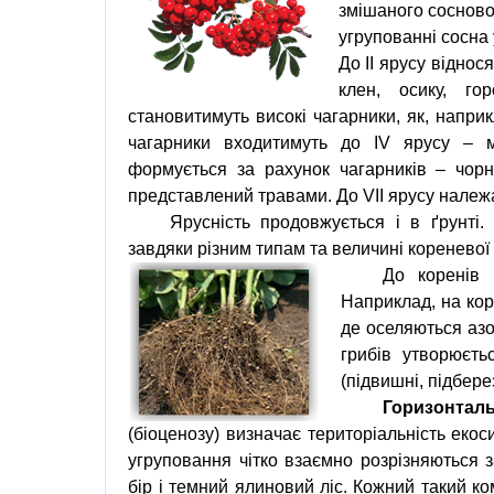
змішаного сосново
угрупованні сосна
До ІІ ярусу віднос
клен, осику, го
становитимуть високі чагарники, як, напри
чагарники входитимуть до IV ярусу – 
формується за рахунок чагарників – чорн
представлений травами. До VІІ ярусу належ
Ярусність продовжується і в ґрунті.
завдяки різним типам та величині кореневої
До коренів 
Наприклад, на ко
де оселяються
аз
грибів утворюєть
(
підвишні
,
підбере
Горизонтал
(біоценозу) визначає територіальність екос
угруповання чітко взаємно розрізняються з
бір і темний ялиновий ліс. Кожний такий к