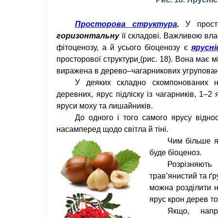
Просторова структура
.
У прост
горизонтальну
її складові. Важливою вла
фітоценозу, а й усього біоценозу є
ярусн
просторової структури
(рис. 18). Вона має 
виражена в дерево–чагарникових угрупова
У деяких складно скомпонованих н
деревних, ярус підліску із чагарників, 1–2
яруси моху та лишайників.
До одного і того самого ярусу відно
насамперед щодо світла й тіні.
Чим більше я
буде біоценоз.
Розрізняют
трав’янистий та ґру
можна розділити н
ярус крон дерев то
Якщо, напр