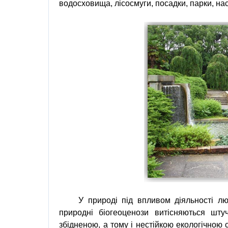
водосховища, лісосмуги, посадки, парки, нас
У природі під впливом діяльності л
природні біогеоценози витісняються шт
збідненою, а тому і нестійкою екологічною