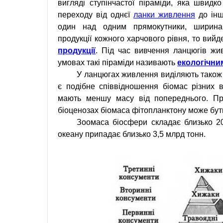
вигляді ступінчастої піраміди, яка швидк
переходу від
однєї
ланки живлення
до інш
один над одним прямокутники, ширина
продукції кожного харчового рівня, то вийд
продукції
. Під час вивчення ланцюгів ж
умовах такі піраміди називають
екологічни
У ланцюгах живлення виділяють тако
є подібне співвідношення
біомас
різних в
мають меншу масу від попереднього. Про
біоценозах біомаса фітопланктону може бут
Зоомаса
біосфери складає близько 
океану припадає близько 3,5 млрд
тонн
.