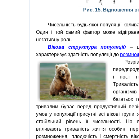
Рис. 15.
Відношення
в
Чисельність будь-якої популяції колив
Один і той самий фактор може відіграват
негативну роль.
Вікова структура популяцій
– 
характеризує здатність популяції до
розмно
Розрі
передпрод
і пост пр
Триваліст
організмі
багатьох т
тривалим буває перед продуктивний пері
умов у популяції присутні всі вікові групи,
стабільний рівень її чисельності. На 
впливають тривалість життя особин, пері
розмноження, плодючість і смертність вік