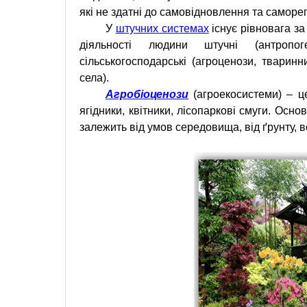
які не здатні до самовідновлення та самор
У
штучних системах
існує рівновага з
діяльності людини штучні (антропог
сільськогосподарські (агроценози, тваринн
села).
Агробіоценози
(
агроекосистеми
) – ц
ягідники, квітники, лісопаркові смуги. Осн
залежить від умов середовища, від ґрунту, в