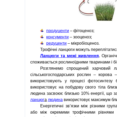
продуценти
– фітоценоз;
консументи
– зооценоз;
редуценти
–
мікробіоценоз
.
Трофічні ланцюги можуть переплітатис
Ланцюги та межі живлення
.
Органіч
споживається рослиноїдними тваринами і
б
Розглянемо спрощений харчовий л
сільськогосподарських рослин – корова –
використовують у процесі фотосинтезу б
використовує на побудову свого тіла близ
людина засвоює близько 10% енергії, що з
ланцюг
а
людина
використовує максимум близ
Енергетичні зв’язки між різними груп
або між окремими трофічними рівнями 