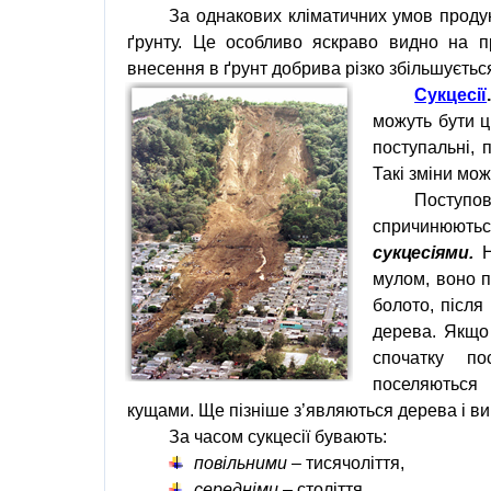
За однакових кліматичних умов проду
ґрунту. Це особливо яскраво видно на пр
внесення в ґрунт добрива різко збільшуєтьс
Сукцесії
можуть бути ц
поступальні, 
Такі зміни мо
Поступові
спричинюютьс
сукцесіями.
Н
мулом, воно п
болото, після
дерева. Якщо 
спочатку по
поселяються 
кущами. Ще пізніше з’являються дерева і ви
За часом сукцесії бувають:
повільними
– тисячоліття,
середніми
– століття,