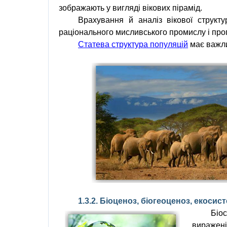
зображають у вигляді вікових пірамід.
Врахування й аналіз вікової струк
раціонального мисливського промислу і прог
Статева структура популяцій
має важли
1.3.2. Біоценоз, біогеоценоз, екосис
Біо
виражен