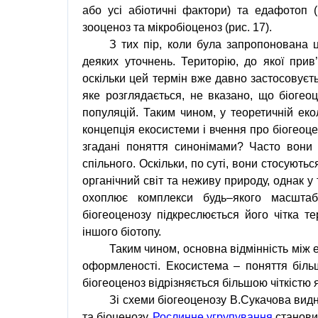
або усі абіотичні фактори) та
едафотоп
(
зооценоз та
мікробіоценоз
(рис. 17).
З тих пір, коли була запропонована 
деяких уточнень. Територію, до якої прив
оскільки цей термін вже давно застосовуєтьс
яке розглядається, не вказано, що біогео
популяцій. Таким чином, у теоретичній еко
концепція екосистеми і вчення про біогеоце
згадані поняття синонімами? Часто вони 
спільного. Оскільки, по суті, вони стосують
органічний світ та неживу природу, однак у
охоплює комплекси будь–якого масштаб
біогеоценозу підкреслюється його чітка те
іншого біотопу.
Таким чином, основна відмінність між 
оформленості. Екосистема – поняття біль
біогеоценоз відрізняється більшою чіткістю
Зі схеми біогеоценозу
В.Сукачова
видн
та біоценозу.
Рослинне угрупування
станови