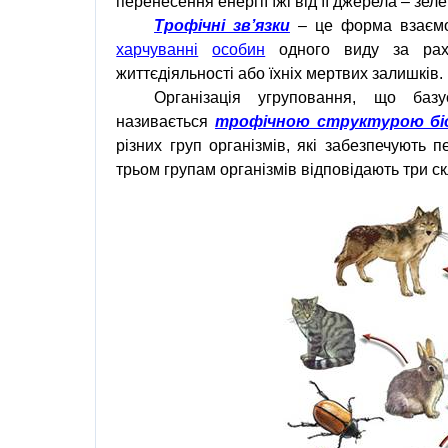
перенесення енергії їжі від її джерела – зел
Трофічні зв’язки
– це форма взаємод
харчуванні
особин
одного виду за раху
життєдіяльності або їхніх мертвих залишків.
Організація угруповання, що базу
називається
трофічною структурою бі
різних груп організмів, які забезпечують
трьом групам організмів відповідають три ск