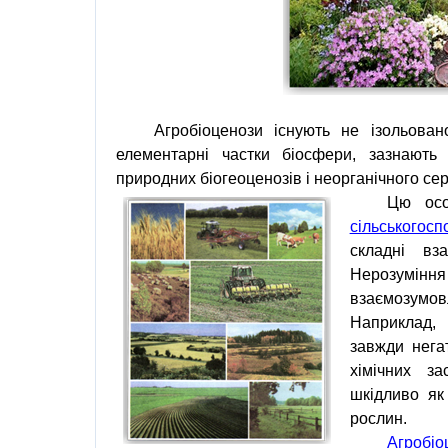
Агробіоценози існують не ізольова
елементарні частки біосфери, зазнають 
природних біогеоценозів і неорганічного с
Цю осо
сільськогос
складні вз
Нерозумі
взаємозумов
Наприклад,
завжди нега
хімічних з
шкідливо як 
рослин.
Агробіо