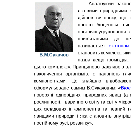
Аналізуючи законо
лісовими природними 
дійшов висновку, що 
просто біоценози, сис
органічні угруповання 
прив’язаними до пе
називається
екотопом
становить комплекс, як
В.М.Сукачов
назва дещо громіздка,
цього комплексу. Принципово важливою влас
накопичення організмів, є наявність г
компонентами. Це знайшло відображен
сформульоване самим
В.Сукачо
вим
:
«
Біо
поверхні однорідних природних явищ (атмо
рослинності, тваринного світу та світу мікр
цих складових її компонентів та певний т
явищами природи і яка становить внутріш
постійному русі, розвитку».