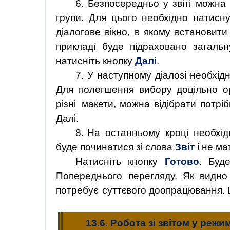
6. Безпосередньо у звіті можна 
групи.
Для
цього необхідно натисн
діалогове вікно, в якому встановит
прикладі буде підраховано загальн
натисніть кнопку
Далі
.
7. У наступному діалозі необхід
Для полегшення вибору доцільно ор
різні
ма
кети,
можна
відібрати
потріб
Далі.
8. На
останньому
кроці
необхід
буде починатися зі слова
Звіт
і не ма
Натисніть кнопку
Готово
. Буд
Попереднього перегляду.
Як
видно
потребує
суттєвого
доопрацювання. 
13.6. Робота зі звітом у реж