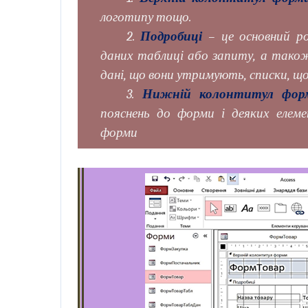
логотипу тощо.
2.
Подробиці
– це основний ро
даних таблиці або запиту, а також 
дані, що вони утримують, списки, щ
3.
Нижній колонтитул фор
пояснень до форми і деяких елеме
форми