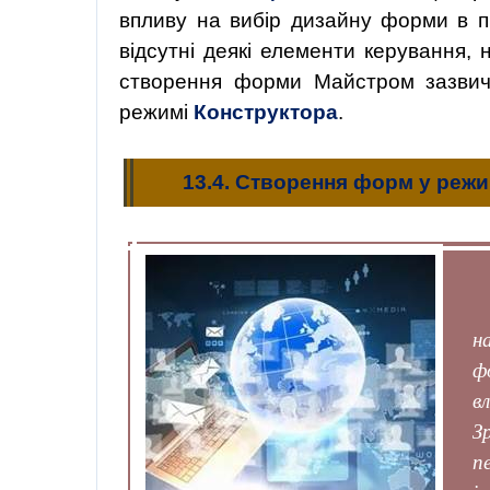
впливу на вибір дизайну форми в про
відсутні деякі елементи керування, 
створення форми Майстром зазвича
режимі
Конструктора
.
13.4. Створення форм у режи
н
ф
в
З
п