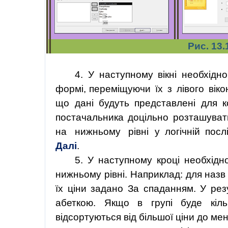
Рис. 13.
4. У наступному вікні необхід
формі
,
переміщуючи
їх
з
лівого
віко
що дані будуть представлені для к
постачальника доцільно розташувати
на
нижньому
рівні
у
логічній пос
Далі
.
5. У наступному кроці необхідн
нижньому рівні. Наприклад: для назв
їх ціни задано За спаданням. У рез
абеткою. Якщо в групі буде кіл
відсортуються від більшої ціни до ме