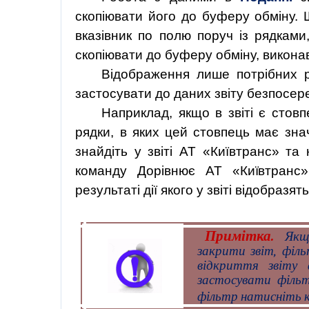
скопіювати його
до буферу
обміну. Щ
вказівник по полю поруч із рядками,
скопіювати
до буферу
обміну, виконав
Відображення лише потрібних р
застосувати до даних звіту безпосере
Наприклад, якщо в звіті є стов
рядки, в
яких
цей
стовпець
має
зна
знайдіть
у
звіті
АТ
«
Київтранс
»
та
команду
Дорівнює
АТ
«
Київтранс
результаті дії якого у звіті відобразят
Примітка.
Якщ
закрити звіт, філь
відкриття звіту
застосувати
філь
фільтр
натисніть
к