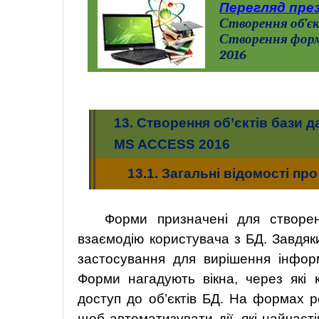
Перегляд през
Створення об’єк
Створення
фор
2016
13.
Створення об’єктів бази д
MS ACCESS 2016
13.1.
Загальні відомості пр
Форми призначені для створен
взаємодію користувача з БД. Завдя
застосування для вирішення інформ
Форми
нагадують вікна, через які 
доступ до об’єктів БД. На формах р
щоб автоматизувати дії, які найчас