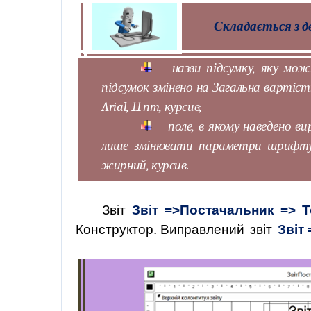
Складається з дв
назви підсумку, яку мож
підсумок змінено на Загальна вартіст
Arial
, 11
пт
, курсив;
поле, в якому наведено 
лише змінювати параметри шрифт
жирний
, курсив.
Звіт
Звіт
=>
Постачальник
=> Т
Конструктор.
Виправлений
звіт
Звіт