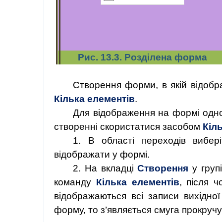
Рис. 13.3.
Розділена форма
Створення
форми,
в
якій
відобр
Кілька елементів
.
Для відображення на формі одно
створенні
скористатися
засобом
Кіл
1. В області переходів вибер
відображати у формі.
2. На вкладці
Створення
у груп
команду
Кілька елементів
, після 
відображаються всі записи вихідно
форму, то з’являється смуга прокруч