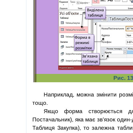
Рис. 13
Наприклад,
можна
змінити
розм
тощо.
Якщо форма створюється для
Постачальник), яка має зв’язок один
Таблиця Закупка), то залежна табл