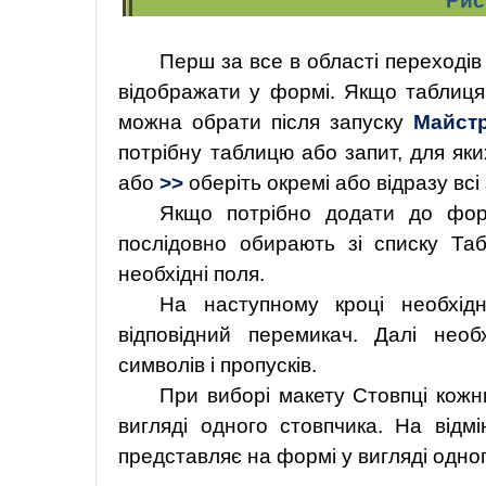
Рис
Перш за все в області переходів 
відображати у формі. Якщо таблиця
можна
обрати
після
запуску
Майст
потрібну таблицю або запит, для я
або
>>
оберіть окремі або відразу всі 
Якщо потрібно додати до форм
послідовно обирають зі списку Та
необхідні поля.
На наступному кроці необхі
відповідний перемикач. Далі нео
символів і пропусків.
При
виборі
макету
Стовпці
кожн
вигляді одного стовпчика. На відм
представляє на формі у вигляді одног