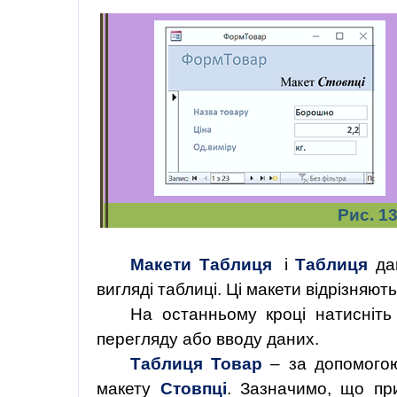
Рис. 1
Макети Таблиця
і
Таблиця
дан
вигляді таблиці. Ці макети відрізняют
На
останньому
кроці
натисніть
перегляду або вводу даних.
Таблиця Товар
– за допомог
макету
Стовпці
.
Зазначимо,
що
пр