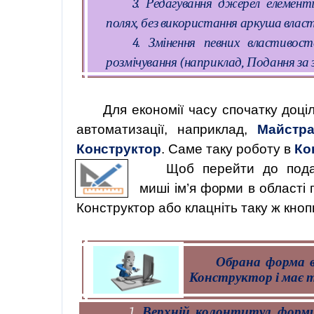
3. Редагування джерел елемент
полях, без використання аркуша влас
4. Змінення певних властиво
розмічування (наприклад, Подання за
Для економії часу спочатку доц
автоматизації, наприклад,
Майстр
Конструктор
. Саме таку роботу в
Ко
Щоб
перейти
до
под
миші
ім’я
фо
рми в області 
Конструктор або клацніть таку ж кно
Обрана форма в
Конструктор і має т
1.
Верхній колонтитул форм