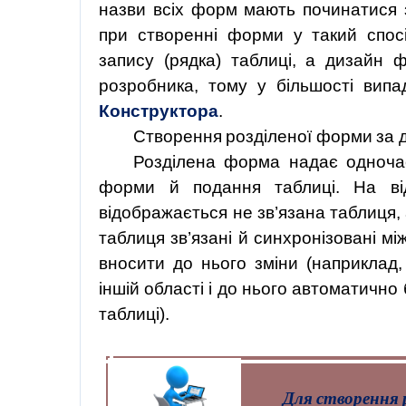
назви всіх форм мають починатися 
при створенні форми у такий спосі
запису (рядка) таблиці, а дизайн
розробника,
тому
у
більшості
випа
Конструктора
.
Створення
розділеної
форми
за
Розділена
форма
надає
одноча
форми й подання таблиці. На від
відображається не зв’язана таблиця,
таблиця зв’язані й синхронізовані м
вносити
до
нього
зміни
(наприклад,
ін
шій області і до нього автоматично 
таблиці).
Для створення р