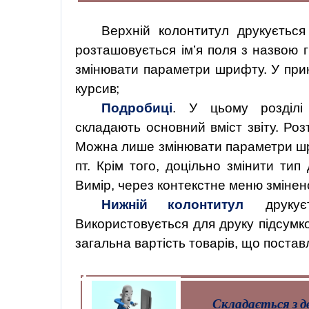
Верхній колонтитул друкуєтьс
розташовується ім’я поля з назвою 
змінювати параметри
шрифту. У
при
курсив;
Подробиці
. У цьому розділі
складають основний вміст звіту. Роз
Можна лише змінювати параметри ш
пт. Крім того, доцільно змінити тип
Вимір, через контекстне меню змінен
Нижній колонтитул
друку
Використовується для друку підсумко
загальна вартість товарів, що поста
Складається з дв