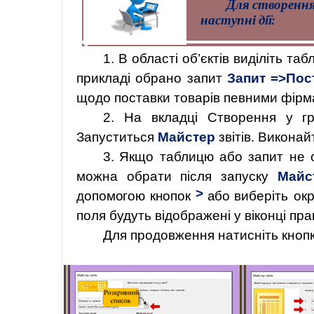
Для створення
наступні дії:
1. В області об’єктів виділіть та
прикладі
обрано
запит
Запит
=>
Пос
щодо поставки товарів певними фірм
2. На вкладці Створення у гр
Запуститься
Майстер
звітів. Виконай
3. Якщо
таблицю
або
запит
не
можна обрати після запуску
Майс
>
допомогою
кнопок
або
виберіть
ок
поля будуть відображені у віконці пра
Для продовження натисніть кноп