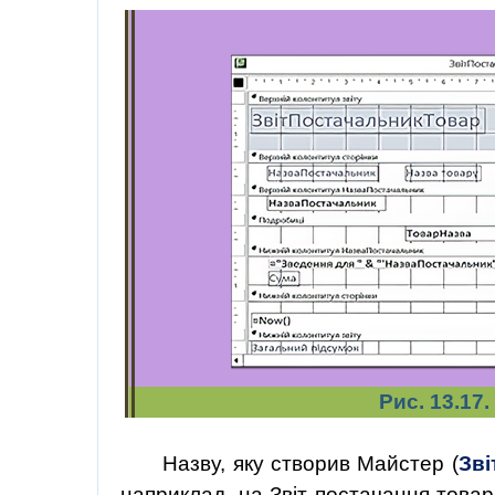
Рис. 13.17
Назву
, яку створив
Майстер
(
Зві
наприклад
, на Звіт постачання товар