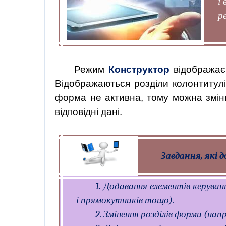
і
р
Режим
Конструктор
відображає
Відображаються розділи колонтитулі
форма не активна, тому можна зміню
відповідні дані.
Завдання, які 
1
.
Додавання елементів керуванн
і прямокутників тощо).
2. Змінення розділів форми (нап