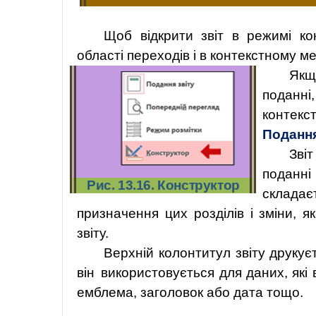
Щоб відкрити звіт в режимі ко
області переходів і в контекстному 
Якщ
подан
контекс
Поданн
Звіт
поданн
Рис. 13.16. Конструктор
склада
призначення цих розділів і зміни, я
звіту.
Верхній колонтитул звіту друку
він
використовується для даних, які 
емблема, заголовок або дата тощо.