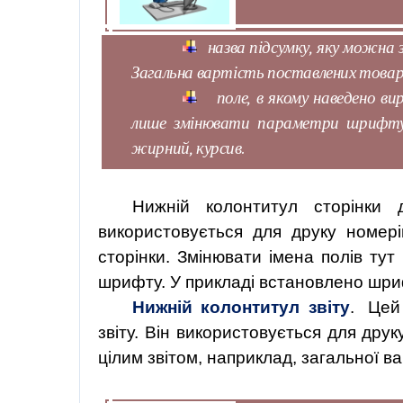
назва підсумку, яку можна 
Загальна вартість поставлених товар
поле, в якому наведено в
лише змінювати параметри шрифт
жирний
, курсив.
Нижній колонтитул сторінки д
використовується
для
друку
номері
сторінки. Змінювати імена полів т
шрифту. У
прикладі
встановлено
шри
Нижній колонтитул звіту
.
Цей
звіту. Він використовується для друк
цілим звітом, наприклад, загальної ва