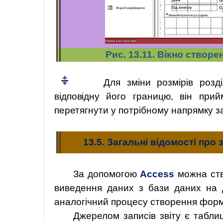
Рис. 13.11. Вікно створ
Для
зміни
розмірів
розд
відповідну
його
границю
,
він
прий
перетягнути
у
потрібному
напрямку
за
13.5. Загальні відомості про 
За допомогою
Access
можна ство
виведення даних з бази даних на д
аналогічний процесу створення форм
Джерелом записів звіту є таблиц