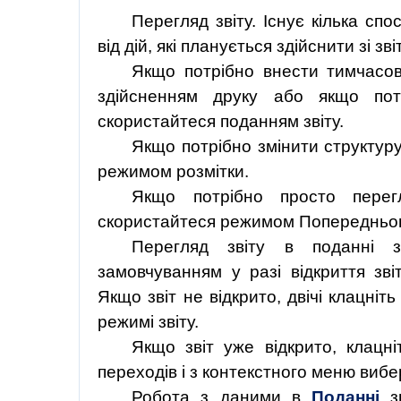
Перегляд звіту. Існує кілька сп
від дій, які планується здійснити зі з
Якщо
потрібно
внести
тимчасов
здійсненням друку або якщо пот
скористайтеся поданням звіту.
Якщо потрібно змінити структуру
режимом розмітки.
Якщо потрібно просто перегл
скористайтеся режимом Попередньог
Перегляд звіту в поданні з
замовчуванням у разі відкриття зві
Якщо звіт не відкрито, двічі клацніт
режимі зві
ту.
Якщо звіт уже відкрито, клацні
переходів і з контекстного меню вибе
Робота з даними в
Поданні
зв