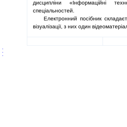
дисципліни
«
Інформаційні
техн
спеціальностей
.
Електронний
посібник
складає
візуалізації
, з них один
відеоматеріа