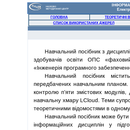
ІНФОРМА
Електр
ГОЛОВНА
ТЕОРЕТИЧНІ 
СПИСОК ВИКОРИСТАНИХ ДЖЕРЕЛ
Навчальний
посібник
з
дисципл
здобувачів
освіти
ОПС «
фахови
«
Інженерія
програмного
забезпечен
Навчальний
посібник
містит
передбачених
навчальним
планом
контролю
п’яти
змістових
модулів
,
навчальну
хмару
LCloud
. Теми
супр
теоретичними
відомостями
в одному
Навчальний
посібник
може
бут
інформаційних
дисциплін
у
підго