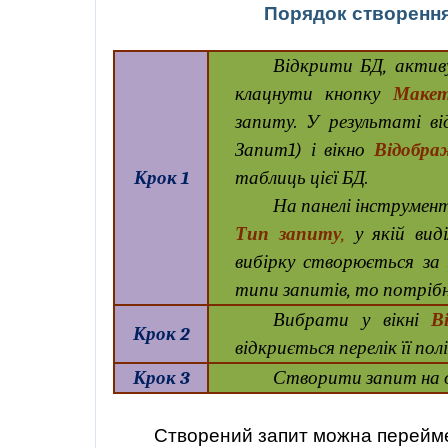
Порядок створення
Відкрити БД, актив
клацнути кнопку
Маке
запиту. У результаті в
Запит1) і вікно
Відобра
Крок 1
таблиць цієї БД.
На панелі інструмент
Тип запиту
,
у якій вид
вибірку створюється за
типи запитів, то потрібно
Вибрати у вікні
В
Крок 2
відкриється перелік її полі
Крок 3
Створити запит на о
Створений запит можна перейме