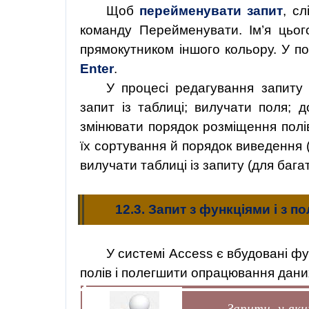
Щоб
перейменувати запит
, с
команду Перейменувати. Ім’я цьог
прямокутником іншого кольору. У по
Enter
.
У процесі редагування запиту 
запит із таблиці; вилучати поля; д
змінювати порядок розміщення полів;
їх сортування й порядок виведення 
вилучати таблиці із запиту (для бага
12.3. Запит з функціями і з
У системі Access є вбудовані фу
полів і полегшити опрацювання дани