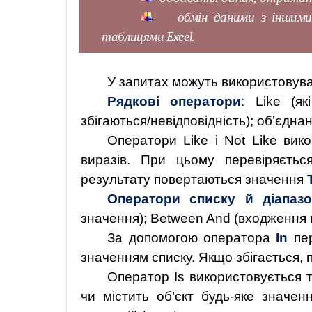
обмін даними з іншим
таблицями Excel.
У запитах можуть використовува
Рядкові оператори
:
Like (як
збігаються/невідповідність); об’єднан
Оператори Like і Not Like вик
виразів. При цьому перевіряєтьс
результату повертаються значення
Оператори списку й діапаз
значення); Between And (входження в
За допомогою оператора
In
пер
значенням списку. Якщо збігається,
Оператор Is використовується т
чи містить об’єкт будь-яке значе