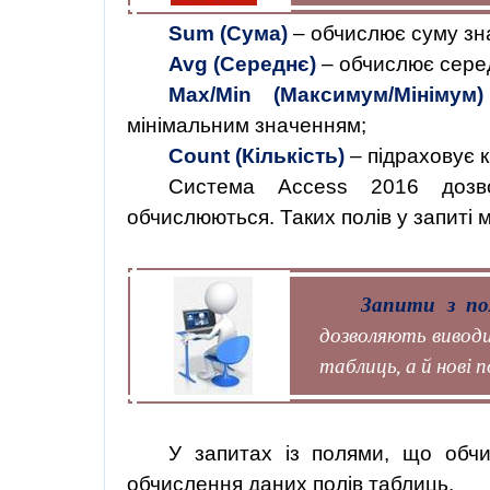
Sum (Сума)
– обчислює суму зн
Avg (Середнє)
– обчислює сере
Max/Min (Максимум/Мінімум)
мінімальним значенням;
Count (Кількість)
– підраховує к
Система Access 2016 дозв
обчислюються. Таких полів у запиті м
Запити з по
дозволяють виводи
таблиць, а й нові 
У запитах із полями, що обчи
обчислення даних полів таблиць.