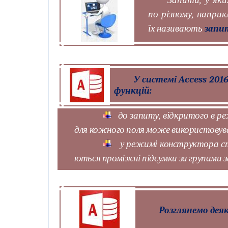
Запити, у яки
по-різному, наприк
їх називають
запи
У системі Access 201
функцій:
до запиту, відкритого в ре
для кожного поля може використовува
у режимі конструктора ст
ються проміжні підсумки за групами за
Розглянемо деяк