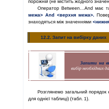
порожній (не містить жодного значен
Оператор Between…And має та
межа> And <верхня межа>.
Повер
знаходяться між значеннями
<нижн
12.2. Запит на вибірку даних
Запити на в
вибір необхідних да
Розглянемо загальний порядок с
для однієї таблиці) (табл. 1).