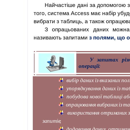
Найчастіше дані за допомогою за
того, система Access має набір убуд
вибрати з таблиць, а також опрацюв
З опрацьованих даних можна 
називають запитами
з полями, що
У запитах різ
операції:
вибір даних із вказаних пол
упорядкування даних із таб
побудова нової таблиці аб
опрацювання вибраних із та
використання отриманих з
запитів;
додавання даних, отримани