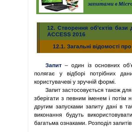
запитами в Micro
12.
Створення об’єктів бази
ACCESS 2016
12.1.
Загальні відомості про
Запит
– один із основних об’
полягає у відборі потрібних дан
користувачеві у зручній формі.
Запит застосовується також для
зберігати з певним іменем і потім
другим запусками запиту дані в та
виконання будуть використовуват
багатьма ознаками. Розподіл запиті