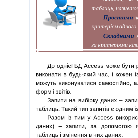
таблиць, назива
Простими
н
критерієм одного 
Складними
за критеріями кіль
До однієї БД Access може бути р
виконати в будь-який час, і кожен і
можуть виконуватися самостійно, а
форм і звітів.
Запити на вибірку даних – запит
таблиць. Такий тип запитів є одним 
Разом із тим у Access викори
даних) – запити, за допомогою я
таблиць і змінення в них даних.