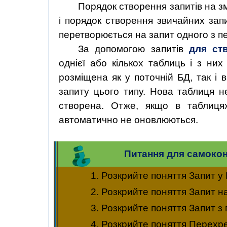
Порядок створення запитів на зм
і порядок створення звичайних запи
перетворюється на запит одного з пе
За допомогою запитів
для ст
однієї або кількох таблиць і з н
розміщена як у поточній БД, так і в
запиту цього типу. Нова таблиця н
створена. Отже, якщо в таблицях
автоматично не оновлюються.
Питання для самоко
1. Розкрийте поняття Запит у 
2. Розкрийте поняття Запит на
3. Розкрийте поняття Запит з 
4. Розкрийте поняття Перехре