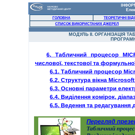
ІНФОР
Елек
ГОЛОВНА
ТЕОРЕТИЧНІ ВІД
СПИСОК ВИКОРИСТАНИХ ДЖЕРЕЛ
МОДУЛЬ ІІ. ОРГАНІЗАЦІЯ 
ПРОГРАМ
6. Табличний процесор MIC
числової, текстової та формульно
6.1. Табличний процесор Micr
6.2. Структура вікна Microsoft
6.3. Основні параметри елек
6.4. Виділення комірок, діапаз
6.5. Ведення та редагування 
Перегляд презе
Табличний процесо