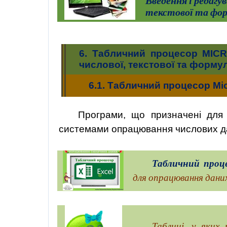
Введення і редагу
текстової та фор
6
. Табличний процесор MIC
числової, текстової та форму
6.1.
Табличний процесор Micr
Програми, що призначені для
системами опрацювання числових д
Табличний проц
для опрацювання даних
Таблиці, у яких