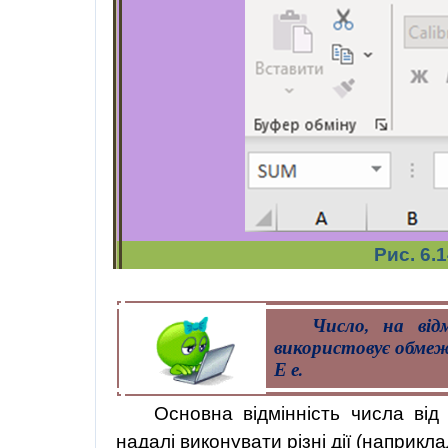
Рис. 6.
Число, на від
використовує обмежени
Е
е
.
Основна відмінність числа ві
надалі виконувати різні дії (наприкла