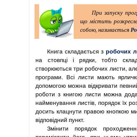
При запуску прог
що містить розкресле
собою, називається
Ро
Книга складається з
робочих л
на стовпці і рядки, тобто склад
створюються три робочих листи, але
програми. Всі листи мають ярлички
допомогою можна відкривати певний 
роботи з книгою листи можна дод
найменування листів, порядок їх роз
досить клацнути правою кнопкою ми
відповідний пункт.
Змінити порядок проходже