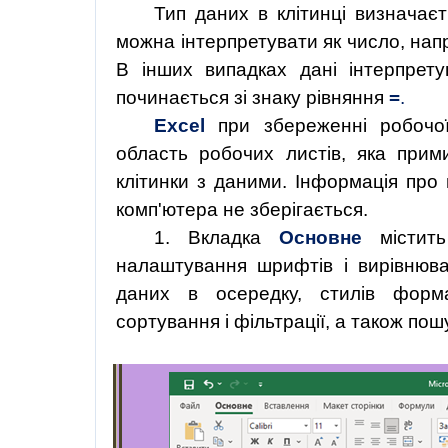
Тип даних в клітинці визначає
можна інтерпретувати як число, нап
В інших випадках дані інтерпрет
починається зі знаку рівняння
=
.
Excel
при збереженні робочої
область робочих листів, яка прими
клітинки з даними. Інформація про 
комп'ютера не зберігається.
1. Вкладка
Основне
містить
налаштування шрифтів і вирівнюв
даних в осередку, стилів форма
сортування і фільтрації, а також пош