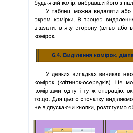
будь-який колір, вибравши його з пал
У таблиці можна видаляти або в
окремі комірки. В процесі видаленн
вказати, в яку сторону (вліво або 
комірок.
6.4. Виділення комірок, діапа
У деяких випадках виникає необ
комірок (клітинок-осередків). Це 
комірками одну і ту ж операцію, вк
тощо. Для цього спочатку виділяємо 
не відпускаючи кнопки, розтягуємо об