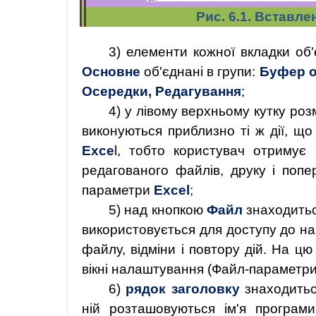
Рис. 6.1. Вставл
3)
елементи кожної вкладки об'
Основне
об'єднані
в групи:
Буфер о
Осередки, Редагування
;
4) у лівому верхньому кутку ро
виконуються приблизно ті ж дії, щ
Exce
l, тобто користувач отримує
редагованого файлів, друку і поп
параметри
Excel
;
5)
над кнопкою
Файл
знаходить
використовується для доступу до н
файлу, відміни і повтору дій. На ц
вікні налаштування
(Файл-параметри
6)
рядок заголовку
знаходить
ній розташовуються ім'я програми