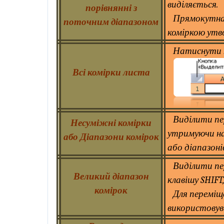
виділяється.
порівнянні з
Прямокутна
поточним діапазоном
коміркою утв
Натиснути к
Всі комірки листа
Виділити пе
Несуміжні комірки
утримуючи на
або Діапазони комірок
або діапазонів
Виділити пе
Великий діапазон
клавішу SHIFT
комірок
Для переміщ
використовув