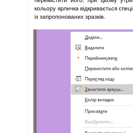
перемістити його, при цьому утр
кольору ярличка відкривається спеці
із запропонованих зразків.