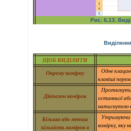
Рис. 6.13. Вид
Виділення
ЩОБ ВИДІЛИТИ
Одне клацан
Окрему комірку
клавіші пере
Протягнути 
Діапазон комірок
останньої аб
натиснутою кл
Утримуючи 
Більша або менша
комірку, яку 
кількість комірок в