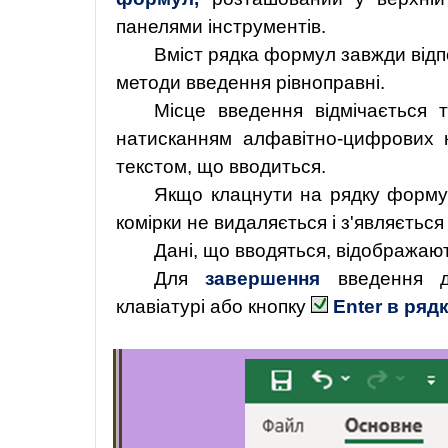
панелями інструментів.
Вміст рядка формул завжди від
методи введення рівноправні.
Місце введення відмічається 
натисканням алфавітно-цифрових к
текстом, що вводиться.
Якщо клацнути на рядку форм
комірки не видаляється і з'являєтьс
Дані, що вводяться, відображають
Для
завершення
введення 
клавіатурі або кнопку
Enter
в ряд