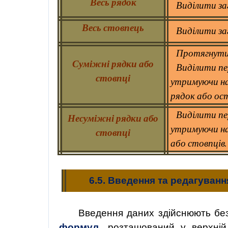
Весь рядок
Виділити за
Весь стовпець
Виділити за
Протягнути 
Суміжні рядки або
Виділити пе
стовпці
утримуючи на
рядок або ост
Виділити пе
Несуміжні рядки або
утримуючи на
стовпці
або стовпців.
6.5. Введення та редагуванн
Введення даних здійснюють бе
формул,
розташований у верхній 