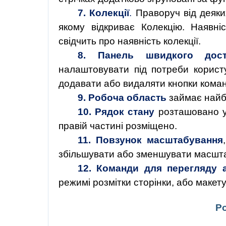
7.
Колекції
.
Праворуч від деяки
якому відкриває Колекцію. Наявн
свідчить про наявність колекції.
8.
Панель швидкого дост
налаштовувати під потреби користу
додавати або видаляти кнопки коман
9.
Робоча область
займає найб
10.
Рядок стану
розташовано у
правій частині розміщено.
11.
Повзунок масштабування
збільшувати або зменшувати масштаб
12.
Команди для перегляду 
режимі розмітки сторінки, або макету
Ро