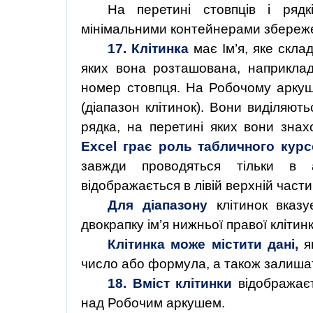
На перетині стовпців і рядк
мінімальними контейнерами збереж
17
.
Клітинка
має Ім’я, яке скла
яких вона розташована, наприкла
номер стовпця. На Робочому аркуші
(діапазон клітинок). Вони виділяют
рядка, на перетині яких вони зна
Excel грає роль табличного курс
завжди проводяться тільки в ак
відображається в лівій верхній части
Для діапазону
клітинок вказу
двокрапку ім’я нижньої правої клітин
Клітинка може містити дані,
як
число або формула, а також залиша
18. Вміст клітинки
відображає
над Робочим аркушем.