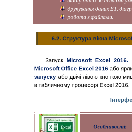
відбір даних за певними ум
друкування даних ЕТ, діагра
робота з файлами.
6.2. Структура вікна Microsof
Запуск
Microsoft Excel 2016.
Microsoft Office Excel 2016
або ярл
запуску
або двічі лівою кнопкою ми
в табличному процесорі Excel 2016.
Інтерф
Особливості: