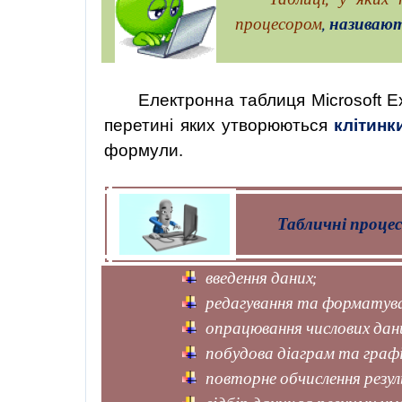
процесором
,
називают
Електронна таблиця Microsoft E
перетині яких утворюються
клітинк
формули.
Табличні процес
введення даних;
редагування та форматува
опрацювання числових дан
побудова діаграм та графі
повторне обчислення резул