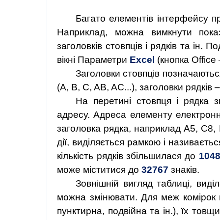
Багато елементів інтерфейсу п
Наприклад, можна вимкнути показ
заголовків стовпців і рядків та ін.
вікні Параметри
Excel
(кнопка Offic
Заголовки стовпців позначають
(A, B, C, AB, AC...), заголовки рядків –
На перетині стовпця і рядка 
адресу. Адреса елементу електронно
заголовка рядка, наприклад А5, С8, 
дії, виділяється рамкою і називаєть
кількість рядків збільшилася до
104
може міститися до
32767
знаків.
Зовнішній вигляд таблиці, виді
можна змінювати. Для меж комірок м
пунктирна, подвійна та ін.), їх тов