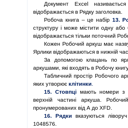
Документ Excel називаєтьс
відображається в Рядку заголовка.
Робоча книга – це набір
13.
Р
структуру і може містити одну або б
відображається тільки поточний Робо
Кожен Робочий аркуш має назву
Ярлики відображаються в нижній час
За допомогою клацань по яр
аркушами, які входять в Робочу книгу
Табличний простір Робочого арк
яких утворює
клітинки
.
15. Стовпці
мають номери з в
верхній частині аркуша. Робочи
пронумерованих від А до XFD.
16
.
Рядки
вказуються лівору
1048576.