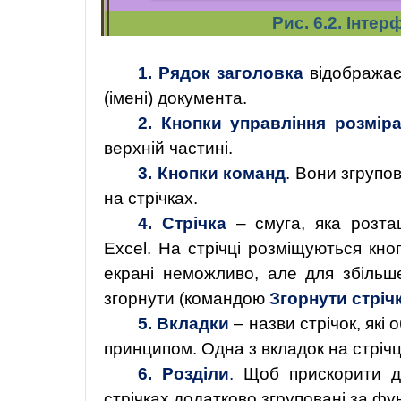
Рис. 6.2. Інте
1.
Рядок заголовка
відображаєт
(імені) документа.
2.
Кнопки управління розміра
верхній частині.
3.
Кнопки команд
. Вони згрупо
на стрічках.
4.
Стрічка
– смуга, яка розта
Excel. На стрічці розміщуються кно
екрані неможливо, але для збільше
згорнути (командою
Згорнути стріч
5.
Вкладки
– назви стрічок, які
принципом. Одна з вкладок на стрічц
6.
Розділи
.
Щоб прискорити до
стрічках додатково згруповані за фу