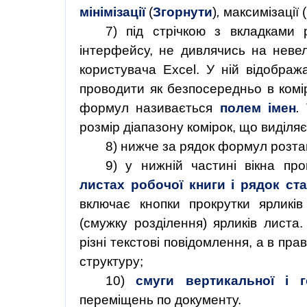
мінімізації
(
Згорнути
)
,
максимізації
(
7)
під стрічкою з вкладками
інтерфейсу, не дивлячись на невел
користувача Excel. У ній відображ
проводити як безпосередньо в комір
формул називається
полем імен
.
Т
розмір діапазону комірок, що виділяє
8)
нижче за рядок формул розт
9)
у нижній частині вікна пр
листах робочої книги і рядок ст
включає кнопки прокрутки ярликів
(смужку розділення) ярликів листа.
різні текстові повідомлення, а в пр
структуру;
10)
смуги вертикальної і 
переміщень по документу.