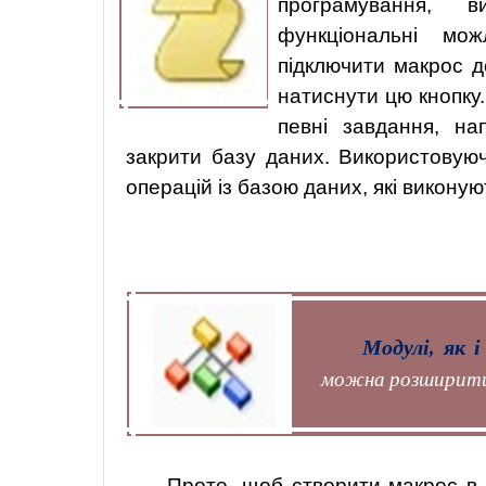
програмування, 
функціональні мо
підключити макрос д
натиснути цю кнопку.
певні завдання, на
закрити базу даних. Використовую
операцій із базою даних, які виконую
Модулі, як 
можна розширити 
Проте, щоб створити макрос в 