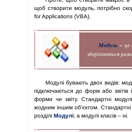
щоб
створити
модуль,
потрібно
ско
for
Applications (VBA).
Модуль
–
це 
зберігаються разо
Модулі бувають двох видів: мо
підключаються до форм або звітів і
форми чи звіту. Стандартні модулі
жодним іншим об’єктом. Стандартні 
розділі
Модулі
, а модулі класів – ні.