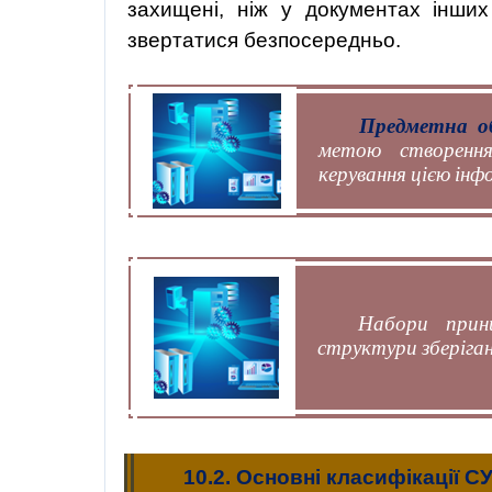
захищені, ніж у документах інших
звертатися безпосередньо.
Предметна о
метою створення
керування цією інф
Набори принц
структури зберіган
10.2. Основні класифікації С