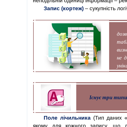
неподільній одиниці інформації – рек
Запис
(кортеж)
–
сукупність
лог
дозв
таб
виз
не
д
унік
Існує три типи
Поле лічильника
(Тип даних «
якому для кожного запису, що д