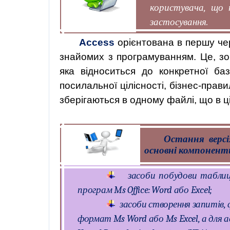
користувача, що 
застосування.
Access
орієнтована в першу черг
знайомих з програмуванням. Це, зо
яка відноситься до конкретної ба
посилальної цілісності, бізнес-прави
зберігаються в одному файлі, що в ц
Остання версі
основні компонент
засоби
побудови
табли
програм
Ms
Office: Word
або
Excel;
засоби створення запитів, ф
формат
Ms
Word
або
Ms
Excel, а для
а