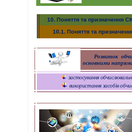
10.
Поняття та призначення С
10.1.
Поняття та призначен
Розвиток обчи
основними напрям
застосування обчислювально
використання засобів обчис