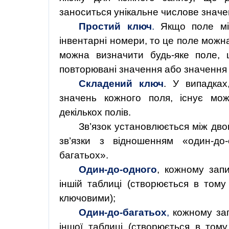
заноситься унікальне числове значе
Простий ключ
.
Якщо поле міс
інвентарні номери, то це поле можна
можна визначити будь-яке поле,
повторювані
значення
або
значення
Складений ключ
. У випадках
значень кожного поля, існує мож
декількох полів.
Зв’язок установлюється між дво
зв’язки з відношенням «один-до-
багатьох».
Один-до-одного
, кожному запи
іншій таблиці (створюється в тому
ключовими);
Один-до-багатьох
,
кожному запи
іншої таблиці (створюється в тому