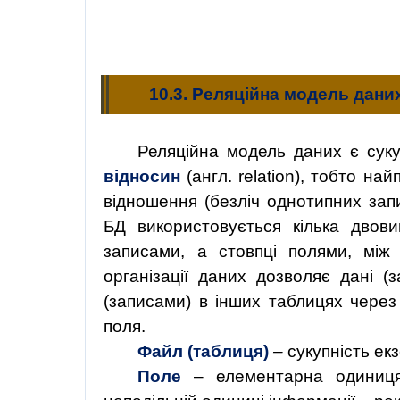
10.3. Реляційна модель дани
Реляційна
модель
даних
є
сук
відносин
(англ.
relation
),
тобто
найп
відношення (безліч однотипних запи
БД використовується кілька двов
записами, а стовпці полями, між
організації даних дозволяє дані (
(записами) в інших таблицях через 
поля.
Файл (таблиця)
–
сукупність екз
Поле
– елементарна одиниця л