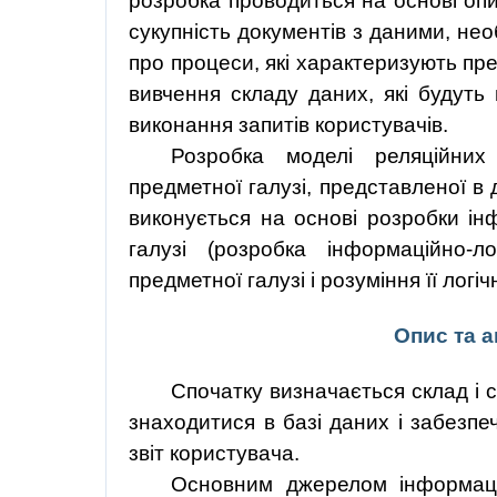
розробка проводиться на основі опи
сукупність документів з даними, нео
про процеси, які характеризують пр
вивчення складу даних, які будуть
виконання запитів користувачів.
Розробка
моделі
реляційних
предметної
галузі
,
представленої
в 
виконується на основі розробки ін
галузі
(
розробка
інформаційно-ло
предметної
галузі
і
розуміння
її
логіч
Опис та а
Спочатку визначається склад і с
знаходитися в базі даних і забезпе
звіт користувача.
Основним джерелом інформаці