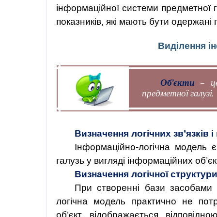
інформаційної системи предметної г
показників, які мають бути одержані
Виділення і
Об’єкти
– ц
предметної галузі.
Визначення
логічних
зв’язків
і
Інформаційно-логічна
модель 
галузь
у
вигляді
інформаційних
об’єк
Визначення логічної структури
При створенні бази засобами
логічна модель практично не пот
об’єкт відображається відповідно