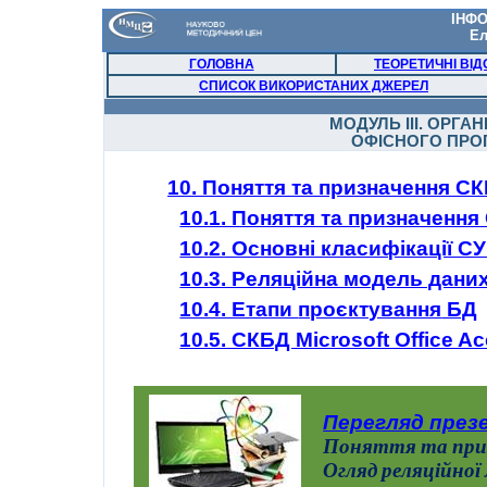
ІНФО
Ел
ГОЛОВНА
ТЕОРЕТИЧНІ ВІД
СПИСОК ВИКОРИСТАНИХ ДЖЕРЕЛ
МОДУЛЬ ІІІ
.
ОРГАН
ОФІСНОГО ПРО
10
. Поняття та призначення С
10.1. Поняття та призначенн
10.2. Основні класифікації С
10.3. Реляційна модель дани
10.4. Етапи
проєктування
БД
10.5. СКБД Microsoft Office A
Перегляд презе
Поняття та при
Огляд
реляційної