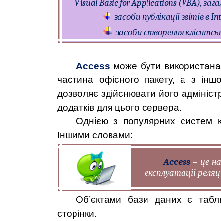
Visual Basic
for
Applications (VBA),
зага
засоби
публікації
звітів
в Int
засоби створення клієнтськ
Access
може бути використана,
частина офісного пакету, а з іншо
дозволяє здійснювати його адмініст
додатків для цього сервера.
Однією з популярних систем к
Іншими
словами
:
Access
–
це
на
експлуатації
реляц
Об’єктами бази даних є табли
сторінки.