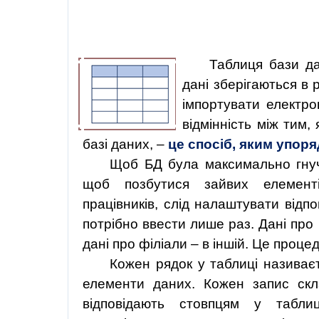
Таблиця бази д
дані зберігаються в 
імпортувати електр
відмінність між тим,
базі даних, –
це спосіб, яким упор
Щоб БД була максимально гнучк
щоб позбутися зайвих елементі
працівників, слід налаштувати відпо
потрібно ввести лише раз. Дані про 
дані про філіали – в іншій. Це проце
Кожен рядок у таблиці назива
елементи даних. Кожен запис скл
відповідають стовпцям у табли