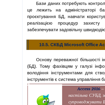
Бази даних потребують контролю
це лежить на адміністраторі б
проєктування
БД,
навчати
користу
реалізацією
процедур захисту да
забезпечувати задовільну швидкоді
10.5. СКБД Microsoft Office A
Основу переважної більшості 
(БД). Тому фахівцям у галузі інф
володіння інструментами для ств
інструментів є система управління б
Access 2016
‒
настільна СУБД, з
супроводжувати БД