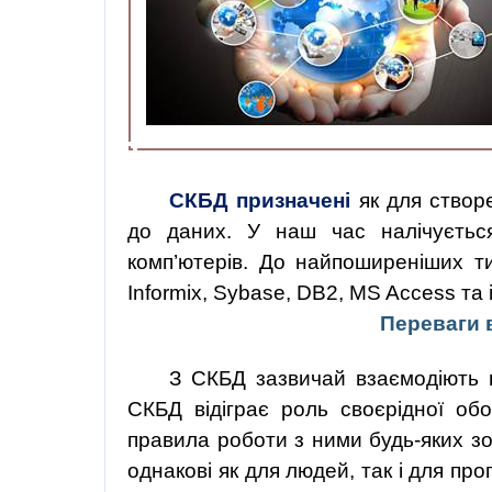
СКБД призначені
як для створ
до даних. У наш час налічуєтьс
комп’ютерів. До найпоширеніших ти
Informix
,
Sybase
, DB2, MS Access та і
Переваги 
З СКБД зазвичай взаємодіють 
СКБД відіграє роль своєрідної об
правила роботи з ними будь-яких зов
однакові як для людей, так і для про