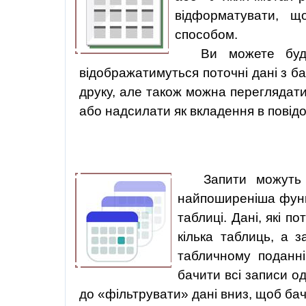
відформатувати
,
щ
способом.
Ви можете будь
відображатимуться поточні дані з б
друку, але також можна переглядати 
або надсилати як вкладення в повід
Запити можуть 
найпоширеніша функц
таблиці. Дані, які 
кілька таблиць, а 
табличному поданні
бачити всі записи о
до «фільтрувати» дані вниз, щоб бачи