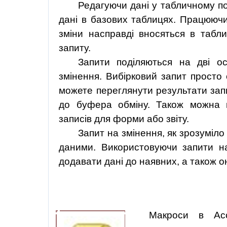
Редагуючи
дані
у табличному
п
дані
в
базових
таблицях
.
Працююч
зміни
насправді вносяться в табли
запиту.
Запити поділяються на дві ос
змінення. Вибірковий запит просто 
можете переглянути результати запи
до буфера обміну. Також можна в
записів для форми або звіту.
Запит на змінення, як зрозуміло
даними. Використовуючи запити на
додавати дані до наявних, а також о
Макроси в Ac