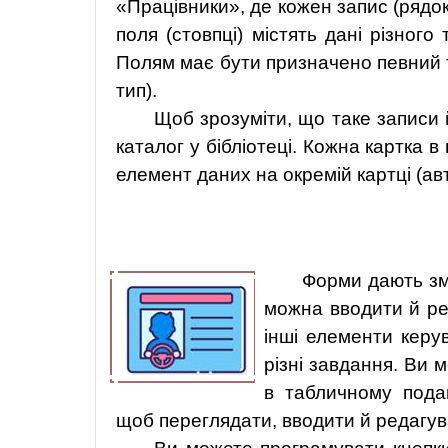
«Працівники», де кожен запис (рядок
поля (стовпці) містять дані різного
Полям має бути призначено певний ти
тип).
Щоб зрозуміти, що таке записи 
каталог у бібліотеці. Кожна картка в
елемент даних на окремій картці (авт
Форми дають зм
можна вводити й ре
інші елементи керу
різні завдання. Ви
в табличному пода
щоб переглядати, вводити й редагув