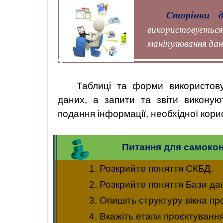
Сторінки
д
використовуєтьс
маніпулювання дани
Таблиці та форми використов
даних, а запити та звіти викону
подання інформації, необхідної кори
Питання для самоко
1. Розкрийте поняття СКБД.
2. Розкрийте поняття Бази да
3. Опишіть структуру вікна пр
4.
Вкажіть
етапи
проєктуванн