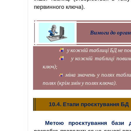
первинного ключа).
Вимоги до орган
у кожній таблиці БД не по
у кожній таблиці повин
ключ);
міна значень у полях табл
полях (крім змін у полях ключа).
10.4.
Етапи
проєктування
БД
Метою
проєктування
бази