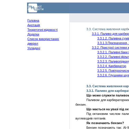
Головна
Анотація
3.3. Система
живлення
карб
Теоретичні
відомості
3.3.1.
Паливо
для
карбюр
Додатки
3.3.1.2.
Паливна
сум
Список
використаних
3.3.1.3.Призначення,
джере
л
3.3.2.
Пристрої
системи
Укладачі
3.3.2.1.
Паливні
баки 
3.3.2.2.
Паливні
фільт
3.3.2.3.
Паливопідкач
3.3.2.4. Карбюратор
3.3.2.5.
Повітроочисн
3.3.2.6.
Глушники
шу
3.3. Система
живлення
кар
3.3.1.
Паливо
для
карбюра
Що
може
служити
паливо
Паливом
для
карбюраторни
бензин.
Що
мається
на
увазі
під
ок
Під
октановим
числом
пали
вуглеводнів
гептанів
.
Як
позначають
бензин?
Бензин
позначають
так: АІ-9