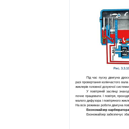
Рис. 3.3.
Під
час пуску
двигуна
дрос
разі
провертання
колінчастого
вал
жиклерів
головної
дозуючої
системи 
У
повітряній
заслінці
знахо
почне
працювати
. І
повітря
,
проход
малого
дифузора
і
повітряного
жикле
На
всіх
режимах
роботи
двигуна
пов
Економайзер
карбюратор
Економайзер
забезпечує
зб