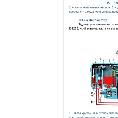
Рис. 3.3
1 –
випускний
клапан насоса; 2 –
насоса; 6 –
важель
урухомника
насо
3.3.2.4.
Карбюратор
Будову
розглянемо
на
прик
К-126Б,
який
встановлюють
на
вось
1 –
шток
урухомника
економайзера
повітряний жиклер головної дозув