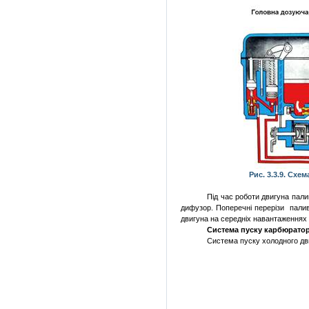
Рис. 3.3.9. Схе
Під
час
роботи
двигуна
пали
дифузор
.
Поперечні
перерізи
пали
двигуна
на
середніх
навантаженнях
Система пуску карбюрато
Система пуску холодного
дв