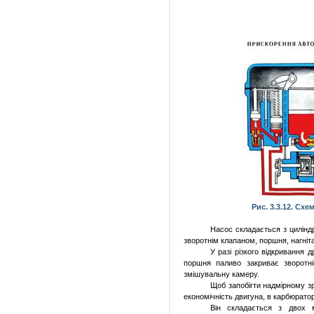
Рис. 3.3.12. Схе
Насос
складається
з
цилінд
зворотнім
клапаном, поршня,
нагніт
У
разі
різкого
відкривання
д
поршня
паливо
закриває
зворотні
змішувальну
камеру.
Щоб
запобігти
надмірному
з
економічність
двигуна
, в
карбюратор
Він
складається
з
двох