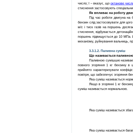
число; І –
вказує
, що
октанове
числ
стиснення
застосовують
спеціальн
Як
впливає
на роботу
дви
Під
час
роботи
двигуна
на
бензин
слід
застосовувати
для
цого
м/с і
тиск
газів
на поршень
досяга
стиснення
,
відбувається
детонацій
поршень
підвищується
до 10 МПа.
механізму,
руйнування
вальниць
,
п
3.3.1.2.
Паливна
суміш
Що
називається
паливно
Паливною
сумішшю
назива
повного
згоряння
1 кг бензину в
прийнято
характеризувати
коефіці
повітря
, що забезпечує
згоряння
бен
Яка
суміш
називається
норм
Якщо
в
згорянні
1 кг бензи
суміш
називається
нормальною.
Яка
суміш
називається
збаг
Яка
суміш
називається
бага