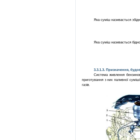
Яка
суміш
називається
збід
Яка
суміш
називається
бідн
3.3.1.3. Призначення,
будо
Система
живлення
бензино
приготування
з них
паливної
суміші
газів
.