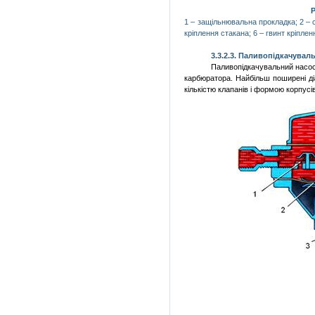
Р
1 –
защільнювальна
прокладка; 2 – 
кріплення
стакана; 6 –
гвинт
кріплен
3.3.2.3.
Паливопідкачувал
Паливопідкачувальний
насо
карбюратора.
Найбільш
поширені
д
кількістю
клапанів
і формою
корпусі