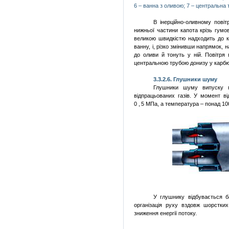
6 – ванна з оливою; 7 – центральна 
В
інерційно
-оливному
повіт
нижньої
частини
капота
крізь
гумо
великою
швидкістю
надхо­дить
до
ванну
, і,
різко
змінивши
напря­мок
,
н
до
оливи
й тонуть у
ній
.
Повітря
центральною трубою донизу
у карб
3.3.2.6.
Глушники
шуму
Глушники
шуму
випуску
відпрацьованих
газів
.
У момент
ві
0,5
МПа, а температура –
понад
10
У глушнику відбувається ба
організація руху вздовж шорстки
зниження енергії потоку.