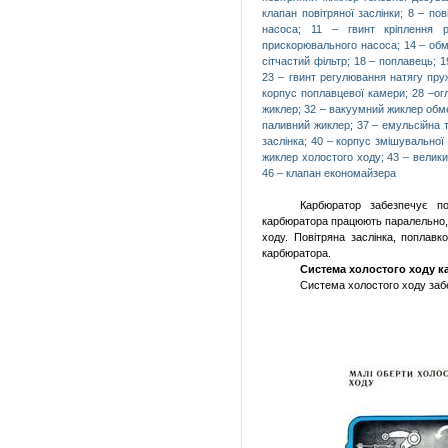
клапан повітряної заслінки; 8 – п
насоса; 11 – гвинт кріплення 
прискорювального насоса; 14 – об
сітчастий фільтр; 18 – поплавець; 
23 – гвинт регулювання натягу пру
корпус поплавцевої камери; 28 –огл
жиклер; 32 – вакуумний жиклер обм
паливний жиклер; 37 – емульсійна 
заслінка; 40 – корпус змішувальної
жиклер холостого ходу; 43 – велик
46 – клапан економайзера
Карбюратор забезпечує
по
карбюратора
працюють
паралельно
ходу.
Повітряна
заслінка
,
поплавк
карбюратора.
Система холостого ходу 
Система холостого ходу за