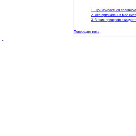
1. Що
називається
паливно
2. Яке призначення
має
сис
3. З
яких
пристроїв
складаєт
Попередня тема