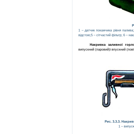
Р
1 – датчик
покажчика
рівня
палива
відстою;5 –
сітчастий
фільтр
; 6 –
нак
Накривка
заливної
горл
випускний
(
паровий
)і
впускний
(
пов
Рис. 3.3.3.
Накрив
1 –
випус