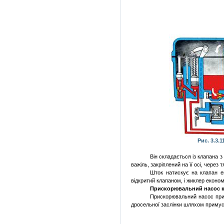
Рис. 3.3.
Він
складається
із
клапана з
важіль
,
закріплений
на її
осі
, через 
Шток
натискує
на клапан
е
відкритий
клапаном, і жиклер
еконо
Прискорювальний
насос 
Прискорювальний
насос
пр
дросельної
заслінки
шляхом
примус