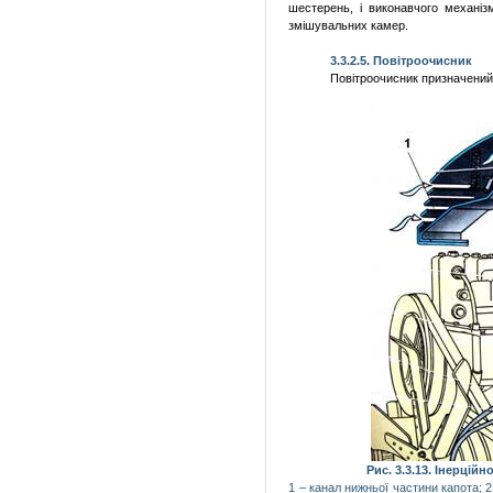
шестерень
, і
виконавчого
механіз
змішувальних
камер.
3.3.2.5.
Повітроочисник
Повітроочисник
призначени
Рис. 3.3.13.
Інерційн
1 – канал
нижньої
частини
капота; 