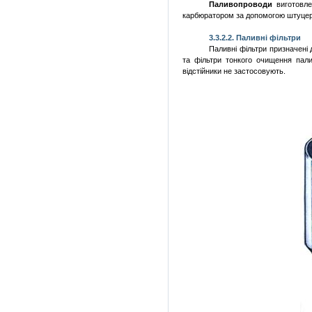
Паливопроводи
виготовле
карбюратором за
допомогою
штуцер
3.3.2.2.
Паливні
фільтри
Паливні
фільтри
призначені
та
фільтри
тонкого
очищення
пал
відстійники
не
застосовують
.