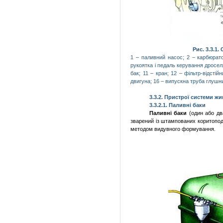
Рис. 3.3.1.
1 –
паливний
насос; 2 – карбюрат
рукоятка і педаль
керування
дросе
бак; 11 – кран; 12 –
фільтр-відстійн
двигуна
; 16 –
випускна
труба
глушн
3.3.2.
Пристрої
системи
жи
3.3.2.1.
Паливні
баки
Паливні
баки
(один або д
зварений
із
штампованих
коритопод
методом
видувного
формування.