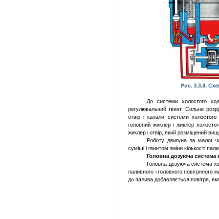
Рис. 3.3.8. Сх
До системи холостого хо
регулювальний
гвинт
.
Сильне
розр
отвір
і канали системи холостого
головний
жиклер і жиклер холосто
жиклер і
отвір
,
який
розміщений
вищ
Роботу
двигуна
за
малої
ч
суміші
і
гвинтом
зміни
кількості
пали
Головна
дозуюча
система 
Головна
дозуюча
система
к
паливного
і головного
повітряного
ж
до
палива
добавляється
повітря
, я