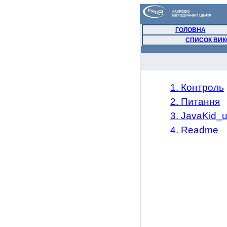
ГОЛОВНА
СПИСОК ВИК
1. Контроль
2. Питання
3
.
JavaKid_
4
.
R
eadme