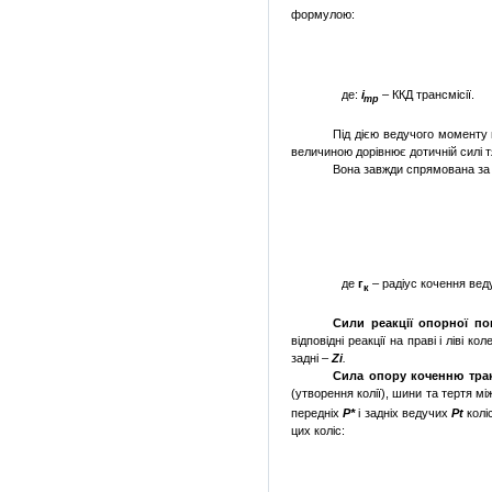
формулою:
де:
і
– ККД трансмісії.
тр
Під дією ведучого моменту
величиною дорів­нює дотичній силі т
Вона завжди спрямована за 
де
г
– радіус кочення веду
к
Сили реакції опорної по
відповідні реакції на праві і ліві 
задні –
Zi
.
Сила опору коченню
тра
(утворення колії), ши­ни та тертя м
передніх
Р*
і задніх веду­чих
Pt
колі
цих коліс: