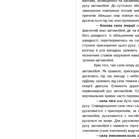
вантажу, розміщеного
на багажник
руху автомобіля. До суттєвого зб
завихрення повітряних потоків мі
причепів збільшує опір повітря 
досягається під час конструювання 
– бокова сила інерції
сп
фактичній масі автомобіля, діє на в
його швидкості. Із збільшенням ш
швидкості, перетворюючись на сил
ступеня прискорення цього руху: 
розгону в усіх випадках залежить 
незначним стажем керування намаг
зупинки автомобіля.
Крім того, такі сили опору 
автомобіля. Як правило, прискоре
досягають під час виходу з небез
підйому залежить від сили тяжіння
енергії двигуна. Елементи дор
нерівномірний рух автомобілів. 
вертикальних кривих часто перевищ
– сила тяги
має бути тако
руху. Співвідношення сили тяги і с
рухатимется з прискоренням, за 
автомобіль рухатимется з пості
рухатися не може. Для урухомленн
руху автомобіля є наявність терт
зчеплення (сили зчеплення) ведучи
– сила зчеплення коліс 