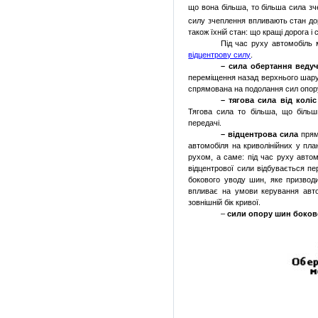
що вона більша, то більша сила зч
силу зчеплення впливають стан дор
також їхній стан: що кращі дорога і
Під час руху автомобіль м
відцентрову силу
.
– сила обертання веду
переміщення назад верхнього шару 
спрямована на подолання сил опору
– тягова сила від коліс
Тягова сила то більша, що більш
передачі.
– відцентрова сила
прямо
автомобіля на криволінійних у пла
рухом, а саме: під час руху автом
відцентрової сили відбувається пе
бокового уводу шин, яке призвод
впливає на умови керування авто
зовнішній бік кривої.
–
сили опору шин боков