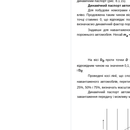
динамічний паспорт (рис. 8.1.15).
Динамічний паспорт авто
Для побудови номограми н
вліво. Продовжена таким чином віс
точці ставимо 0, що відповідає п
визначаємо динамічний фактор по
Задавши для навантажено
порожнього автомобіля. Нехай
m
а
На вісі
D
проти точки
D
=
0
відповідним чином на значення 0,1; 0
і
D
0
.
Проведені косі лінії, що с
навантаженого автомобілів, пере
25%, 50% і 75%, визначать масшта
Динамічний паспорт автом
завантаження передачу і можливу 