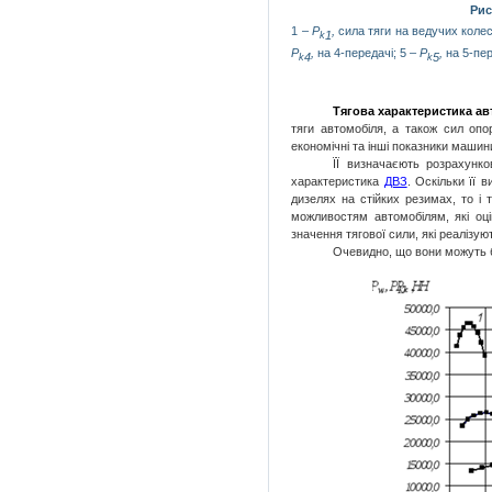
Рис
1 –
P
,
сила тяги на ведучих колес
1
k
P
,
на 4-передачі; 5 –
P
,
на 5-пер
4
5
k
k
Тягова характеристика а
тяги автомобіля, а також сил опо
економічні та інші показники машини 
ЇЇ визначаєють розрахунк
характеристика
ДВЗ
. Оскільки її 
дизелях на стійких резимах, то і
можливостям автомобілям, які оц
значення тягової сили, які реалізую
Очевидно, що вони можуть 