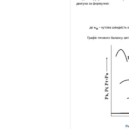
двигуна за формулою:
де
– кутова швидкість к
w
е
Графік тягового балансу ав
Ри