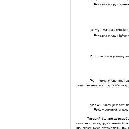
P
– сила опору коченню
f
де:
m
– маса автомобіля;
а
Р
– сила опору підйому
і
P
– сила опору розгону по
j
Р
w
–
сила опору повітря 
завихрювання, його тертя об повер
де:
К
w
–
коефіцієнт обтічно
Ргак
– дорівнює опору,
Тяговий
баланс автомобі
сили за сталому руху автомобіля 
швидкості руху автомобіля. При 