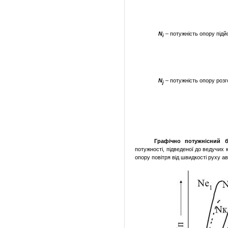
N
– потужність опору під
i
N
– потужність опору розг
j
Графічно
потужнісний 
потужності, підведеної до ведучих 
опору повітря від швидкості руху ав