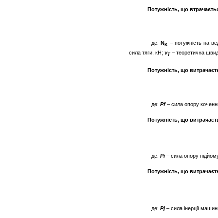
Потужність, що втрачаєть
де:
N
– потужність на ве
K
сила тяги, кН;
v
– теоретична швид
T
Потужність, що витрачаєт
де:
Pf
– сила опору коченн
Потужність, що витрачаєт
де:
Pi
– сила опору підйому
Потужність, що витрачаєт
де:
Pj
– сила інерції машин