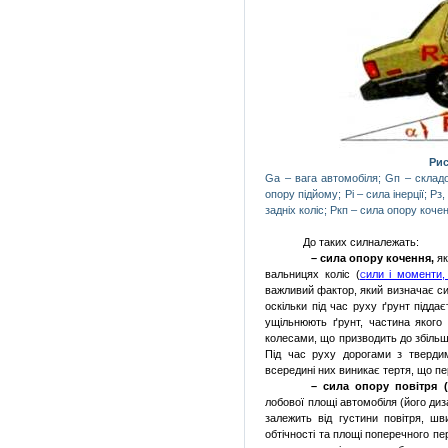
Рис
Ga
– вага автомобіля;
G
п – склад
опору підйому; Рі – сила інерції; Рз
задніх коліс; Ркп – сила опору коче
До таких силналежать:
– сила опору кочення,
як
вальницях коліс (
или і моменти,
С
важливий фактор, який визначає си
оскільки під час руху ґрунт підда
ущільнюють ґрунт, частина якого
колесами, що призводить до збільше
Під час руху дорогами з твердим
всередині них виникає тертя, що п
– сила опору повітря (
лобової площі автомобіля (його диз
залежить від густини повітря, шв
обтічності та площі поперечного пе