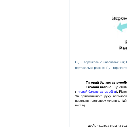
G
– вертикальне навантаження;
k
вертикальна реакція;
R
– горизонта
г
Тяговий баланс автомобі
Тяговий баланс
– це співв
(
т
яговий баланс автомобіля
). Рівн
За прямолінійного руху автомобі
подолання сил опору коченню, підйо
вигляд:
де:
Р
– колова сила на вед
к