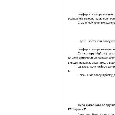
Коефіцієнти опору коченню
розрахунків вважають, що вони одн
Силу опору коченню колісно
де:
f
–
коефіцієнт опору ко
Коефіцієнт опору коченню за
Сила опору підйому
прикл
ця сила витра­чається на подолання
випадку вона має знак плюс, а в др
Оскільки кути підйому автом
a
.
Звідси си­ла опору підйому 
Сила сумарного опору ш
Pf
і підйому
P
.
і
Знак плюс беруть у разі рух