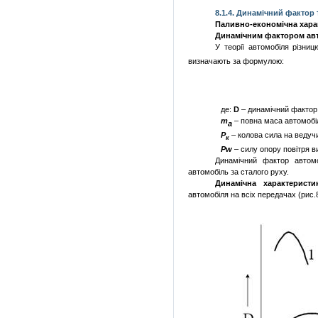
8.1.4. Динамічний фактор
Паливно-економічна хара
Динамічним
фактором ав
У теорії автомобіля різни
визначають за формулою:
де:
D
– динамічний фактор
m
– повна маса автомобі
а
Р
– колова сила на ведуч
к
Р
w
– силу опору повітря в
Динамічний фактор автом
автомобіль за сталого руху.
Динамічна характеристи
автомобіля на всіх передачах (рис.8.