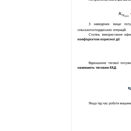
З наведених вище поту
сільськогосподарських операцій.
Ступінь використання ефе
коефіцієнтом корисної дії
:
Відношення тягової потужн
називають тяговим ККД
:
Якщо під час роботи машини