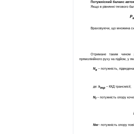
Потужнісний
баланс авто
Якщо в рівнянні тягового ба
Р
Враховуючи, що множина сил
Отримане таким чином 
прямолінійного руху на підйом, у я
N
– потужність, підведена
к
де:
– ККД трансмісії;
h
тр
N
– потужність опору коче
f
Nw
– потужність опору пов