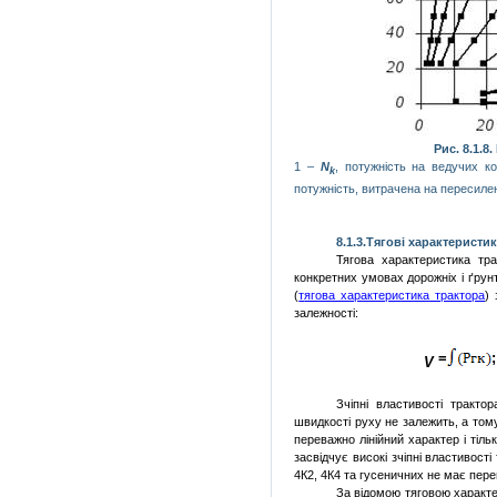
Рис. 8.1.
1 –
N
, потужність на ведучих к
k
потужність, витрачена на пересиле
8.1.
3.Тягові
характеристик
Тягова
характеристика трак
конкретних умовах дорожніх і ґрунт
(
т
ягова характеристика трактора
) 
залежності:
=
V
Зчіпні властивості тракто
швидкості руху не залежить, а том
переважно лінійний ха­рактер і ті
засвідчує високі зчіпні власти­вост
4К2, 4К4 та гусеничних не має пе­ре
За відомою тяговою характе