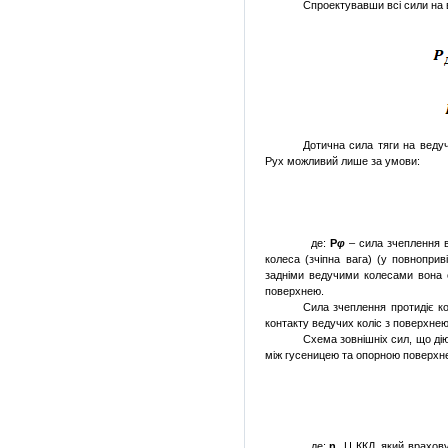
Спроектувавши всі сили на в
Дотична сила тяги на вед
Рух можливий ли­ше за умови:
де:
Р
φ
– сила зчеплення 
колеса (зчіпна вага) (у повноприв
задніми ведучими колесами вона о
поверхнею.
Сила зчеплення протидіє ков
контакту веду­чих коліс з поверхне
Схема зовнішніх сил, що дію
між гусени­цею та опорною поверхн
де:
ɳ
Ц ККД, який врахову