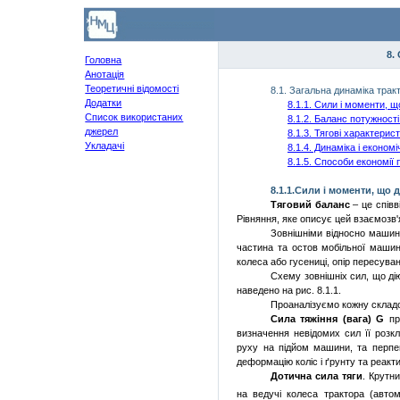
8.
Головна
Анотація
Теоретичні відомості
8.1. Загальна динаміка тракт
Додатки
8.1.1. Сили і моменти, щ
Список використаних
8.1.2. Баланс потужності
джерел
8.1.3. Тягові характерис
Укладачі
8.1.4. Динаміка і еконо
8.1.5. Способи економії 
8.1.
1.Сили
і моменти, що д
Тяговий
баланс
– це співв
Рівняння, яке описує цей взаємозв
Зовнішніми відносно маши
частина та остов мобільної машин
колеса або гусениці, опір пе­ресува
Схему
зовнішніх сил, що дію
наведено на рис. 8.1.1.
Проаналізуємо кожну складо
Сила тяжіння (вага)
G
пр
визначення невідо­мих сил її розк
руху на підйом машини, та перп
деформацію коліс і ґрунту та реакти
Дотична сила тяги
.
Крутн
на ведучі колеса трактора (авто