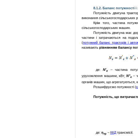
8.1.2. Баланс потужності 
Потужність двигуна тракто
виконання сільсько­господарських р
Крім того, частина потуж
сільськогосподарських ма­шин.
Потужність
двигуна має дор
частини і затрачаються на подол
(
п
отужний баланс тракторів і авто
називають
рівнянням балансу по
де:
N'
– частина поту
e
урухомлення машини, кВт;
N"
–
e
органів машин, що агрегатуються, к
Розшифруємо потужності (
к
Потужність, що витрачаєтьс
де:
η
–
ККД
трансмісії.
тр