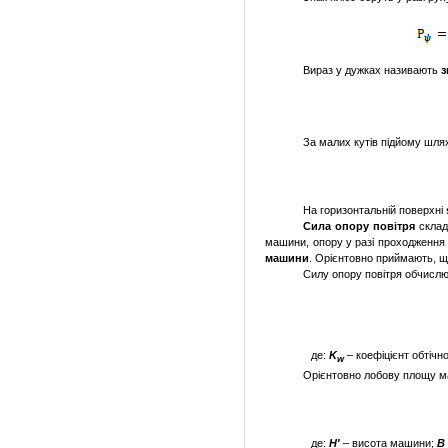
Вираз
у дужках
називають
з
За малих кутів підйому шл
На горизонтальній поверхні
Сила опору повітря
склад
машини, опору у разі проходження
машини
.
Орієнтовно при­ймають, щ
Силу опору повітря обчисл
де:
K
– коефіцієнт обтічно
w
Орієнтовно лобову площу 
де:
Н'
– висота машини;
В