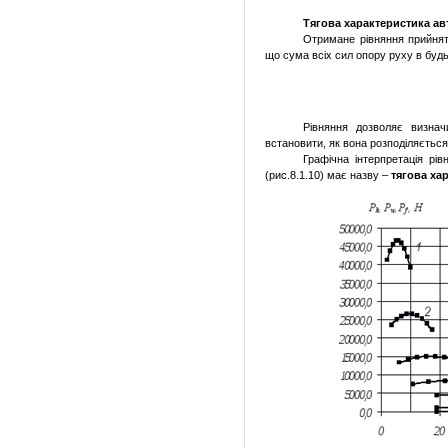
Тягова характеристика ав
Отримане рівняння прийня
що сума всіх сил опору руху
в буд
Рівняння дозволяє визнач
встановити, як вона розподіляється
Графічна інтерпретація рі
(рис.8.1.10) має назву –
тягова ха