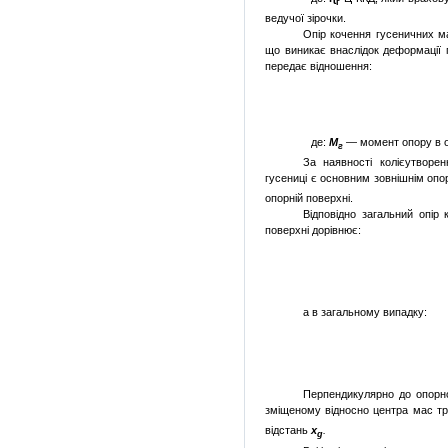
г
ведучої зірочки.
Опір кочення гусеничних ма
що виникає внаслідок деформації 
передає відношення:
де:
М
— момент опору в оп
г
За наявності колієутворе
гусениці є основним зовнішнім опо
опорній поверхні.
Відповідно загальний опір
поверхні дорівнює:
а в загальному випадку:
Перпендикулярно до опорн
зміщеному відносно центра мас тр
відстань
x
.
g