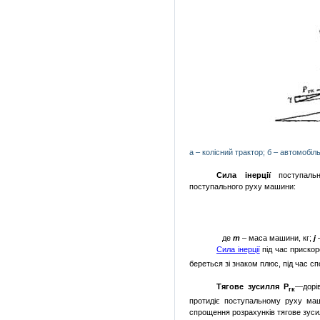
а – колісний трактор;
б – автомобіл
Сила інерції
поступал
поступального руху машини:
де
т
– маса машини, кг;
j
–
Сила інерції
під час прискор
береться зі знаком плюс, під час с
Тягове зусилля Р
—дорі
гк
протидіє по­ступальному руху ма
спрощення розрахунків тя­гове зус