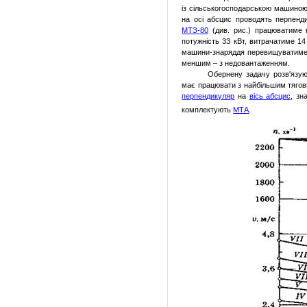
із сільсько­господарською машиною
на осі абсцис прово­дять перпенди
МТЗ-80
(див. рис.) працюватиме н
потужність 33 кВт, витрачатиме 14 
машини-знаряддя перевищуватиме 1
меншим – з недовантаженням.
Обернену задачу розв'язую
має працюва­ти з найбільшим тягов
перпендикуляр
на
вісь абсцис
, зн
комплектують
МТА
.