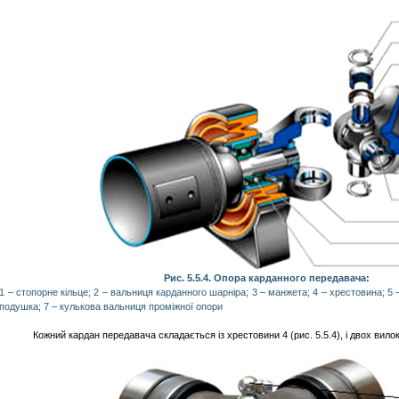
Рис. 5.5.4. Опора карданного передавача:
1 – стопорне кільце; 2 – вальниця карданного шарніра; 3 – манжета; 4 – хрестовина; 5 
подушка; 7 – кулькова вальниця проміжної опори
Кожний кардан передавача складається із хрестовини 4 (рис. 5.5.4), і двох вилок 1