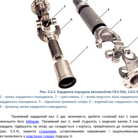
Рис. 5.5.3. Карданна передача автомобілів ГАЗ-53А, САЗ-3
1 – вилка карданного передавача; 2 – хрестовина; 3 –
вилка ведучого вала карданного
карданного передавача; 5 – підшипник проміжної опори; 6 – ведений вал карданного пе
8 – фланець
вилки карданного передавача
Проміжний карданний вал 2 дає можливість зробити головний вал 1 коро
зменшити його
вібрацію
. Проміжний вал 2, який з'єднують з веденим валом 3 ко
кардана, підвішують на опорі, що складається з корпусу, прикріпленого до поперечк
(рис. 5.5.4), закритої
стальними
, штампованими накривками і защільнювачам
встановлюють у
еластичну гумову
подушку 6.