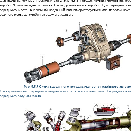
шарнірами на кожному. Проміжний вал 2 (рис. 5.5.6) передає крутний момент від кор
коробки 3, вал переднього моста 1 – від роздавальної коробки 3 до переднього в
середнього моста. Аналогічний карданний вал використовується для передачі крут
ведучого моста автомобіля до ведучого заднього.
Рис. 5.5.7 Схема карданного передавача повнопривідного автомоб
1 – карданний вал переднього ведучого моста; 2 – проміжний вал; 3 – роздавальна
середнього ведучого моста