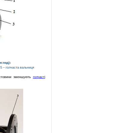
игляд):
 5 – голчаста вальниця
рестовини зменшують
голчасті