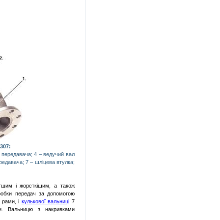
307:
 передавача; 4 – ведучий вал
редавача; 7 – шліцева втулка;
тшим і жорсткішим, а також
робки передач за допомогою
и рами, і
кульково
ї вальниці
7
и. Вальницю з накривками