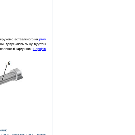
 нерухомо вставленого на
рамі
ячи, допускають зміну відстані
 наявності карданних
шарнірів
ням: