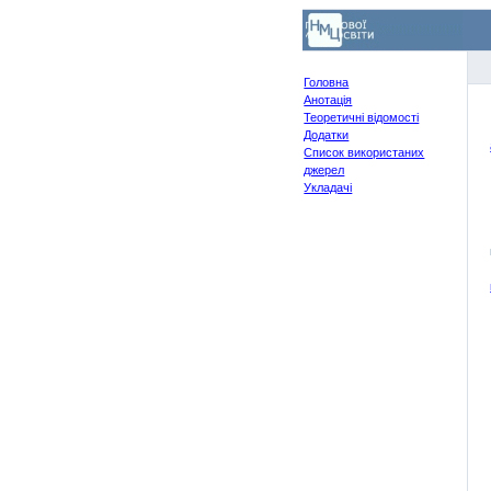
Головна
Анотація
Теоретичні відомості
Додатки
Список використаних
джерел
Укладачі