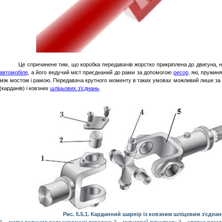
Це спричинене тим, що коробка передавачів жорстко прикріплена до двигуна,
автомобіля
, а його ведучий міст приєднаний до рами за допомогою
ресор
, які, пружин
між мостом і рамою. Передавача крутного моменту в таких умовах можливий лише за
(карданів) і ковзних
шліцьових з'єднань
.
Рис. 5.5.1. Карданний шарнір із ковзним шліцевим з
'
єднан