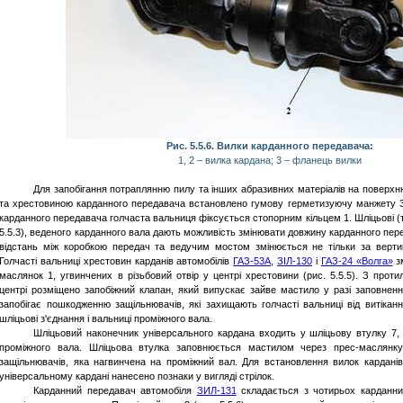
Рис. 5.5.6. Вилки карданного передавача:
1, 2 – вилка кардана; 3 – фланець вилки
Для запобігання потраплянню пилу та інших абразивних матеріалів на поверхню
та хрестовиною карданного передавача встановлено гумову герметизуючу манжету 3
карданного передавача голчаста вальниця фіксується стопорним кільцем 1. Шліцьові (те
5.5.3), веденого карданного вала дають можливість змінювати довжину карданного пере
відстань між коробкою передач та ведучим мостом змінюється не тільки за верти
Голчасті вальниці хрестовин карданів автомобілів
ГАЗ-53А
,
ЗІЛ-130
і
ГАЗ-24 «Волга»
з
маслянок 1, угвинчених в різьбовий отвір у центрі хрестовини (рис. 5.5.5). З проти
центрі розміщено запобіжний клапан, який випускає зайве мастило у разі заповнен
запобігає пошкодженню защільнювачів, які захищають голчасті вальниці від витіка
шліцьові з'єднання і вальниці проміжного вала.
Шліцьовий наконечник універсального кардана входить у шліцьову втулку 7, 
проміжного вала. Шліцьова втулка заповнюється мастилом через прес-маслянк
защільнювачів, яка нагвинчена на проміжний вал. Для встановлення вилок карданів
універсальному кардані нанесено познаки у вигляді стрілок.
Карданний
передавач автомобіля
ЗИЛ-131
складається з чотирьох карданни