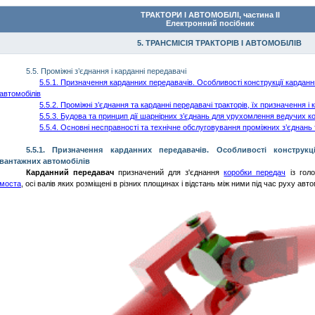
ТРАКТОРИ І АВТОМОБІЛІ
, частина ІІ
Електронний п
осібник
5. ТРАНСМІСІЯ ТРАКТОРІВ І АВТОМОБІЛІВ
5.5. Проміжні з’єднання і карданні передавачі
5.5.1. Призначення карданних переда
вачі
в. Особливості конструкції кардан
автомобілів
5.5.2. Проміжні з’єднання та карданні переда
ва
чі тракторів
, ї
х призначення і 
5.5.3. Будова та принцип дії шарнірних з’єднань для
урухомлення
ведучих ко
5.5.4. Основні несправності та технічне обслуговування проміжних з’єднань
5.5.1. Призначення карданних передавачів. Особливості конструкц
вантажних автомобілів
Карданний передавач
призначений для з'єднання
коробки передач
із гол
моста
, осі валів яких розміщені в різних площинах і відстань між ними під час руху авт