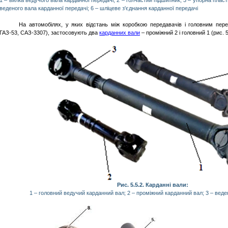
1 – вилка ведучого вала карданної передачі; 2 – голчастий підшипник; 3 – упорна пласт
веденого вала карданної передачі; 6 – шліцеве з
'
єднання карданної передачі
На автомобілях, у яких відстань між коробкою передавачів і головним пер
ГАЗ-53, САЗ-3307), застосовують два
карданних вали
– проміжний 2 і головний 1 (рис. 5
Рис. 5.5.2. Карданні вали:
1 – головний ведучий карданний вал; 2 – проміжний карданний вал; 3 – вед