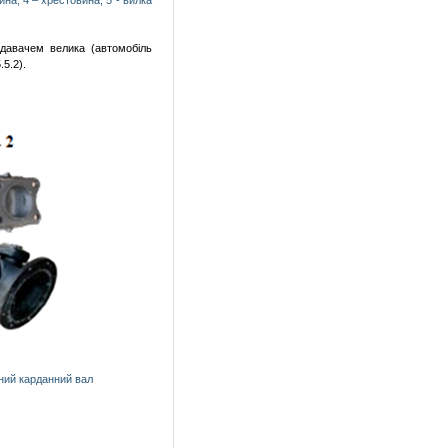
ина; 4 – хрестовина; 5 - вилка
едавачем велика (автомобіль
.5.2).
ений карданний вал