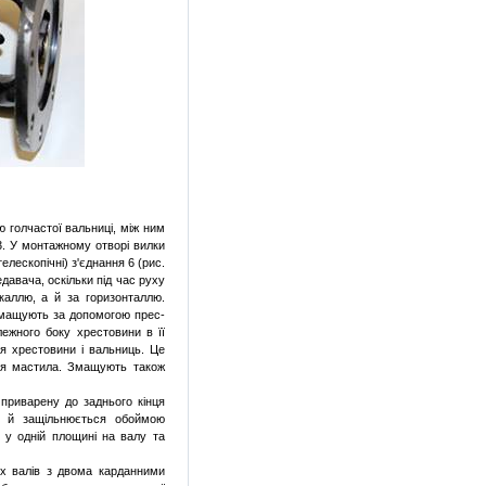
 голчастої вальниці, між ним
. У монтажному отворі вилки
лескопічні) з'єднання 6 (рис.
давача, оскільки під час руху
каллю, а й за горизонталлю.
мащують за допомогою прес-
лежного боку хрестовини в її
ня хрестовини і вальниць. Це
ння мастила. Змащують також
приварену до заднього кінця
у й защільнюється обоймою
 у одній площині на валу та
х валів з двома карданними