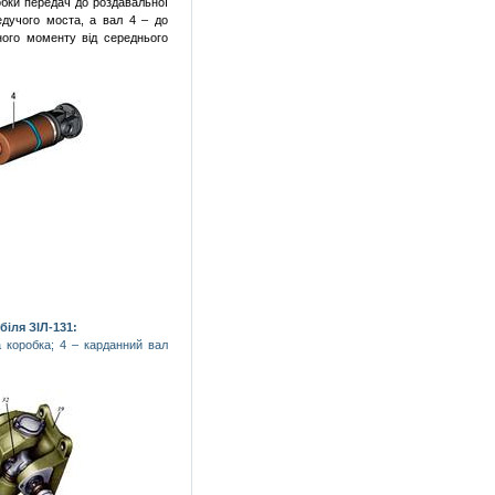
обки передач до роздавальної
едучого моста, а вал 4 – до
ного моменту від середнього
іля ЗІЛ-131:
 коробка; 4 – карданний вал