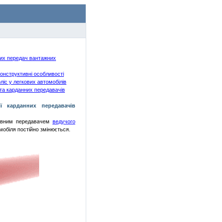
них передач вантажних
конструктивні особливості
ліс у легкових автомобілів
 та карданних переда
вачів
ії карданних передавачів
овним передавачем
ведучого
омобіля постійно змінюється.