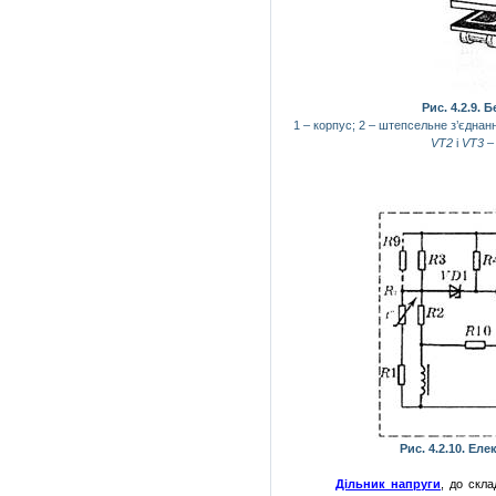
Рис. 4.2.9.
1
– корпус;
2
– штепсельне з’єднан
V
Т2
і
V
Т3
–
Рис. 4.2.10. Ел
Дільник напруги
, до скл