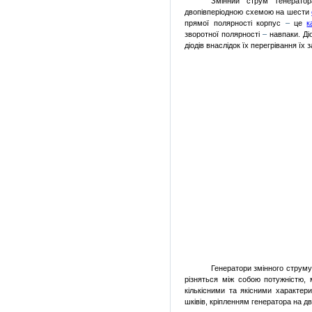
Змінний струм генерато
двопівперіодною схемою на шести
прямої полярності корпус
–
це
к
зворотної полярності
–
навпаки. Ді
діодів внаслідок їх перегрівання ї
Генератори змінного струм
різняться між собою потужністю
кількісними та якісними характе
шківів, кріпленням генератора на д