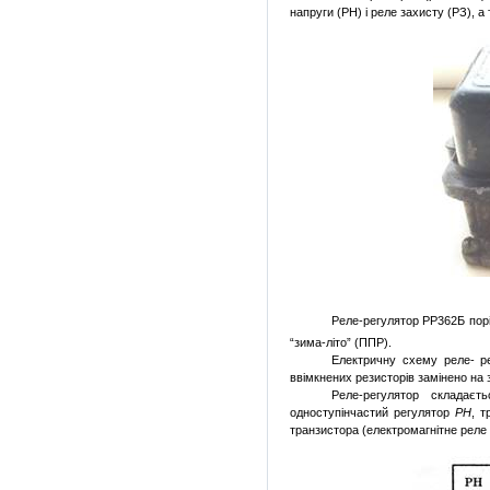
напруги (
PH
) і реле захисту (РЗ), а
Реле-регулятор
РР362Б пор
“зима-літо” (ППР).
Електричну схему реле- р
ввімкнених резисторів замінено на 
Реле-регулятор складаєт
одноступінчастий регулятор
PH
, 
транзистора (електромагнітне реле