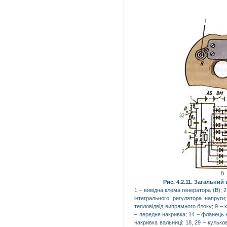
Рис. 4.2.11. Загальний
1 – вивідна клема генератора (В); 
інтегрального регулятора напруг
тепловідвід випрямного блоку; 9 – к
– передня накривка; 14 – фла­нець 
накрив­ка вальниці: 18, 29 – кульк