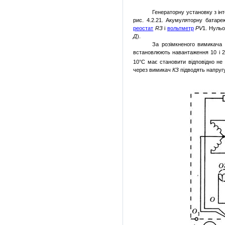
Генераторну установку з ін
рис. 4.2.21. Акумуляторну батар
реостат
R
З
і
вольтметр
Р
V
1. Нульо
Д
).
За розімкненого вимикача
встановлюють навантаження 10 і 2
10°С має становити відповідно не
через вимикач
КЗ
підводять напруг