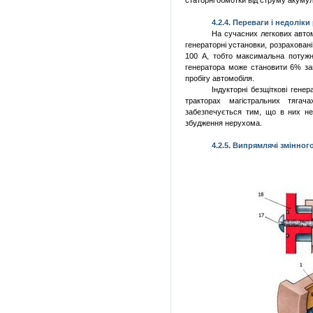
статорні обмотки від струму акумул
4.2.
4. Переваги і недоліки
На сучасних легкових автом
генераторні установки, розраховані
100 А, тобто максимальна потужн
генератора може становити 6% заг
пробігу автомобіля.
Індукторні безщіткові гене
тракторах магістральних тягач
забезпечується тим, що в них не
збудження нерухома.
4.2.
5. Випрямлячі змінног