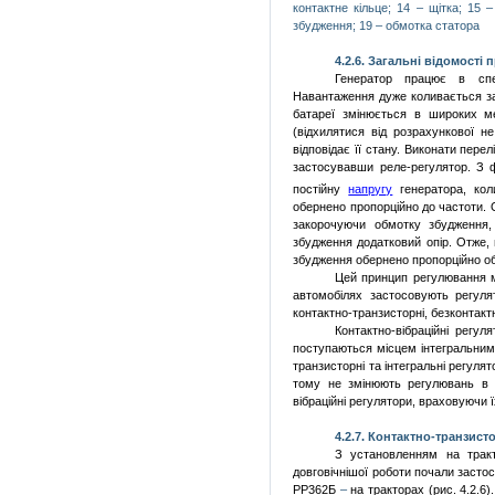
контактне кільце;
14
– щітка;
15
– 
збудження;
19
– обмотка статора
4.2.
6. Загальні відомості
Генератор працює в спе
Навантаження дуже коливається зал
батареї змінюється в широких м
(відхилятися від розрахункової 
відповідає її стану. Виконати пер
застосувавши реле-регулятор. З
постійну
напругу
генератора, кол
обернено пропорційно до частоти. 
закорочуючи обмотку збудження
збудження додатковий опір. Отже,
збудження обернено пропорційно о
Цей принцип регулювання мо
автомобілях застосовують регулято
контактно-транзисторні, безконтактн
Контактно-вібраційні регу
поступаються місцем інтегральним
транзисторні та інтегральні регуля
тому не змінюють регулювань в п
вібраційні регулятори, враховуючи ї
4.2.
7. Контактно-транзисто
З установленням на тракт
довговічнішої роботи почали заст
РР362Б
–
на тракторах (рис. 4.2.6