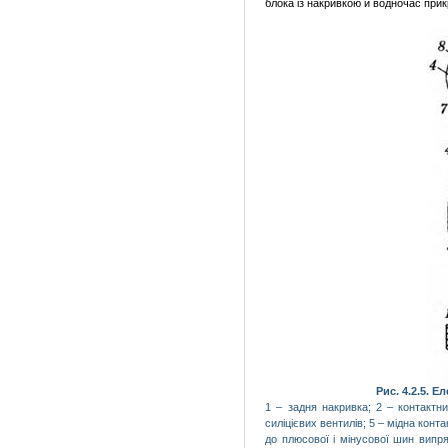
блока із накривкою й водночас прик
Рис. 4.2.5. 
1
– задня накривка;
2
– контактни
силіцієвих вентилів;
5
– мідна конт
до плюсової і міну­сової шин випр