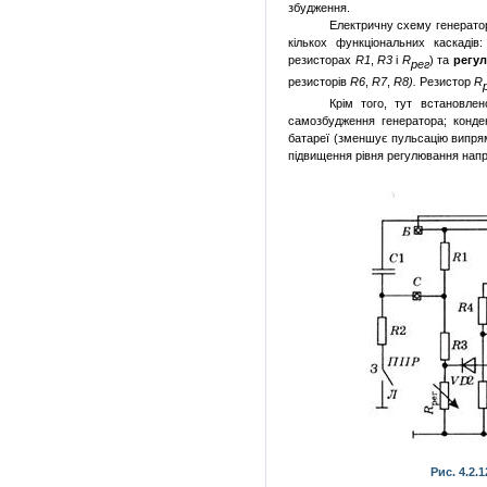
збудження.
Електричну схему генератор
кількох функціональних каскадів
резисторах
R
1
,
R
3
і
R
) та
регул
рег
ре­зисторів
R
6
,
R
7
,
R
8).
Резистор
R
Крім того, тут встановле
самозбудження генератора; конд
батареї (зменшує пульсацію випря
підвищення рівня регулювання напру
Рис. 4.2.