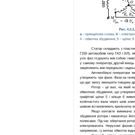
Рис. 4.2.
а
–
принципова
схема;
б
–
електри
4
–
обмотка
збудження;
5
–
щітки;
6
Статор складають з пласт
Г250 автомобілів типу ГАЗ і ЗІЛ), я
усіх фаз з’єднують між собою і ви
у самому генераторі, другий кінец
закріплюють між передньою і заднь
Автомобільні генератори зм
утворюють три фази. Фази на генер
що дає змогу зменшити товщину дро
Ротор – це вал, на який н
обмоткою збудження, що утворюют
графітові щітки
5
і кільця
6
живит
колінчастого вала через шків кл
шківом встановлюють крильчатку в
Якщо контакти вимикача з
збудження ротора і намагнічує йог
полюсами. Під час обертання ротор
електромагніта. Нерухомі фазові
напрямком, і у витках обмоток інд