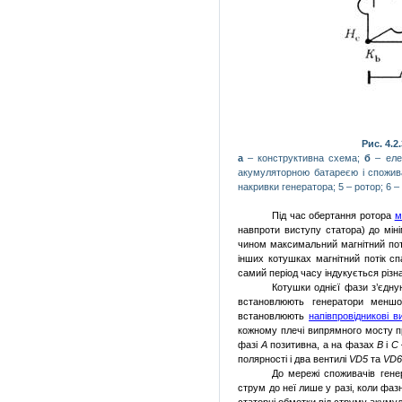
Рис. 4.2
а
–
конструктивна схема;
б
–
ел
акумуляторною
батареєю
і спожи
накривки
гене­ратора; 5
–
ротор;
6
–
Під час обертання ротора
м
навпроти виступу статора) до мін
чином максимальний магнітний поті
інших котушках магнітний потік сп
самий період часу індукується різ
Котушки однієї фази з’єдну
встановлюють генератори меншої
встановлюють
напівпровідникові в
кожному плечі випрямного мосту пр
фазі
А
позитивна, а на фазах
В
і
С
полярності і два вентилі
VD
5
та
VD
До мережі споживачів гене
струм до неї лише у разі, коли фа