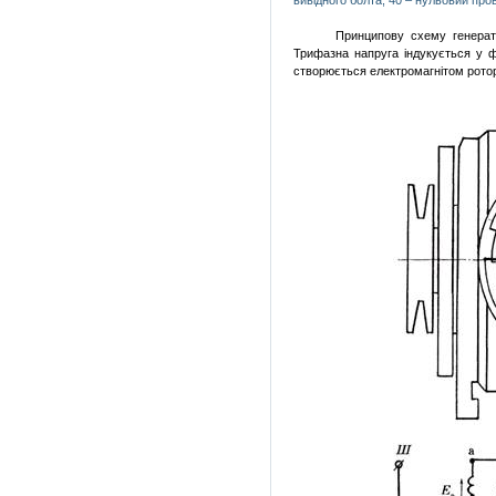
вивідного болта; 40 – нульовий пров
Принципову схему генера
Трифазна напруга індукується у
створюється електромагнітом рот