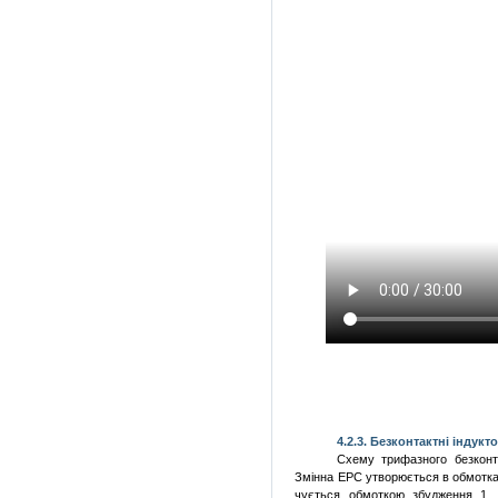
4.2.
3. Безконтактні індукт
Схему трифазного безкон­
Змінна ЕРС утворюється в обмотк
чується обмоткою збудження 1. 