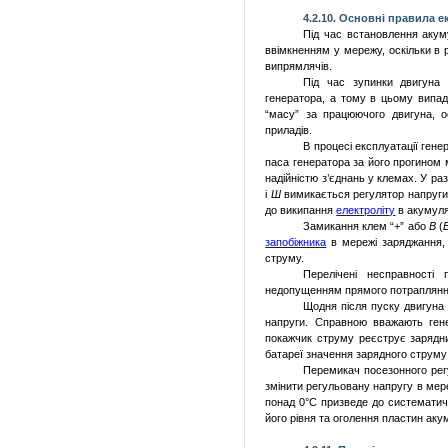
4.2.
10. Основні правила е
Під час встановлення акуму
ввімкненням у мережу, оскіль­ки в 
випрямлячів.
Під час зупинки двигуна 
генератора, а тому в цьому випа
“масу” за працюючого двигуна, о
приладів.
В процесі експлуатації ген
паса генератора за його прогином 
надійністю з’єднань у клемах. У ра
і
Ш
вимикається регулятор
напруги
до википання
електроліту
в акумуля
Замикання клем “+” або
В
(
запобіжника
в мережі заряджання, 
струму.
Перелічені несправності
недопущенням прямого потрапляння 
Щодня після пуску двигуна
напруги. Справною вважають гене
покажчик струму реєструє зарядн
батареї значення зарядного струм
Перемикач посезонного регу
змінити регульовану напругу в мере
понад 0°С призведе до систематич
його рівня та оголення пластин аку