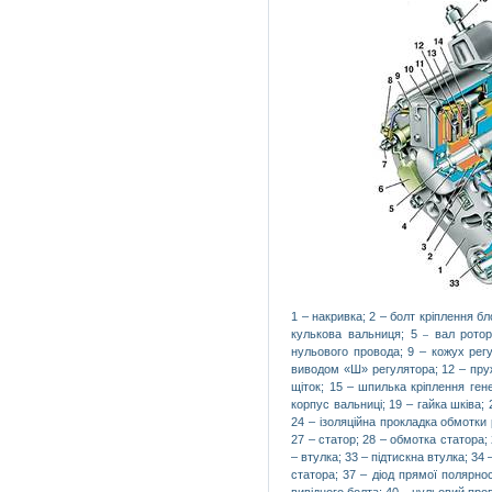
1 – накривка; 2 – болт кріплення бл
кулькова вальниця; 5
вал ротор
–
нульового провода; 9 – кожух регу
виводом «Ш» регулятора; 12 – пруж
щіток; 15 – шпилька кріплення ген
корпус вальниці; 19 – гайка шківа;
24 – ізоляційна прокладка обмотки 
27 – статор; 28 – обмотка статора;
– втулка; 33 – підтискна втулка; 34
статора; 37 – діод прямої полярнос