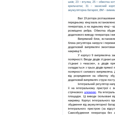
шків; 23 – втулка; 25 – обмотка ко
крильчатки; 31 – захисний кор
акумуляторна батарея;
ВМ
– вимик
Вал 19 ротора розташований
передньому кінці вала встановлено
генератора, а на задньому кінці – 
розміщено ребра. Обмотка збудж
додаткового виводу генератора і ви
Випрямний блок, встановлен
блока регулятора напруги і переми
додатковий випрямлячі змонтован
накривці 5.
У корпусі 9 випрямляча закр
полярності. Вводи діодів з’єднані 
з’єднані з «масою», а діодів п
складається з трьох діодів прямої 
полярності силового випрямляча.
від розрядження на обмотку збу
додатковий випрямляч струм посту
Інтегральний регулятор нап
її на інтегральному пристрої є в
стрічкового
алюмінію
. На інтеграл
площадок. Ці виводи ізольовані в
накривку. Корпус інтегрального п
збудження від акумуляторної батар
інтегрального пристрою (за відсу
Самозбудження генератора без ак