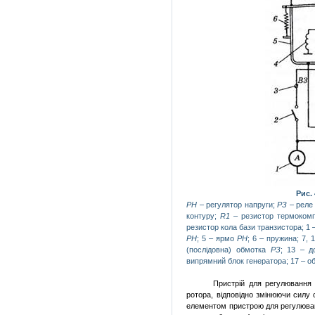
Рис. 
PH
–
регулятор
напруги;
РЗ
–
рел
контуру;
R
1
– резистор термоком
резистор кола бази транзистора;
1
–
PH
; 5 – ярмо
PH
;
6
– пружина; 7,
(послідовна) обмотка
РЗ
;
13
– до
випрямний блок генератора;
17
– об
Пристрій для регулювання 
ротора, відповідно змінюючи силу
елементом пристрою для регулюван