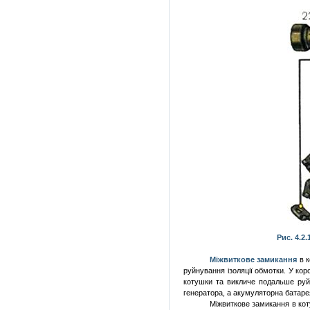
Рис. 4.2
Міжвиткове замикання
в 
руйнування ізоляції обмотки. У ко
котушки та викличе подальше руйн
генератора, а акумуляторна батарея
Міжвиткове замикання в ко