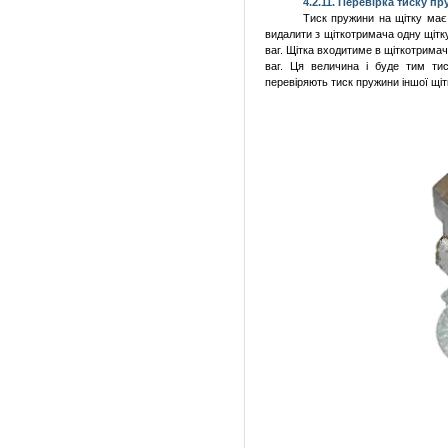
4.2.
11. Перевірка тиску п
Тиск пружини на щітку має 
видалити з щіткотримача одну щітк
ваг. Щітка входитиме в щіткотримач
ваг. Ця величина і буде тим ти
перевіряють тиск пружини іншої щіт