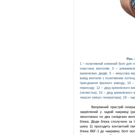
Рис.
1 – позитивний клемний болт для п
пластина вентилів; 3 – алюмініє
кремнієвих діодів; 5 – мінусова мі
вивід вентиля з позитивним потенц
приєднання фазного виводу; 10 – 
переходу; 12 – діод кремнієвого ви
(пелюстка); 15 – діод кремнієвого
«маси» (мінус генератора); 18 – за
Випрямний пристрій генера
закріплений у зад­ній накривці (р
змонтовано по два силіцієвих вен
блока. Діоди блока сполучено за 
шину
11
проходить контактний гв
блока ВБГ-1 до накривки; болт із