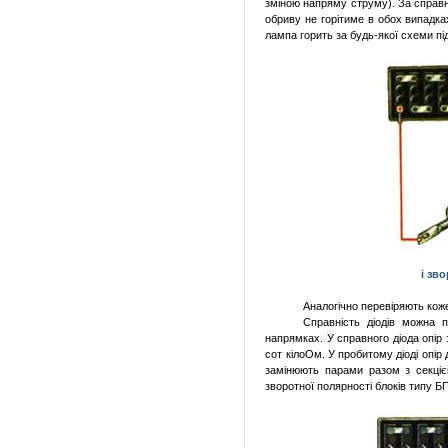
зміною напряму струму). За справно
обриву не горітиме в обох випадках
лампа горить за будь-якої схеми пі
і зв
Аналогічно перевіряють коже
Справність діодів можна 
напрямках. У справного діода опір 
сот кілоОм. У пробитому діоді опір
замінюють парами разом з секціє
зворотної полярності блоків типу 