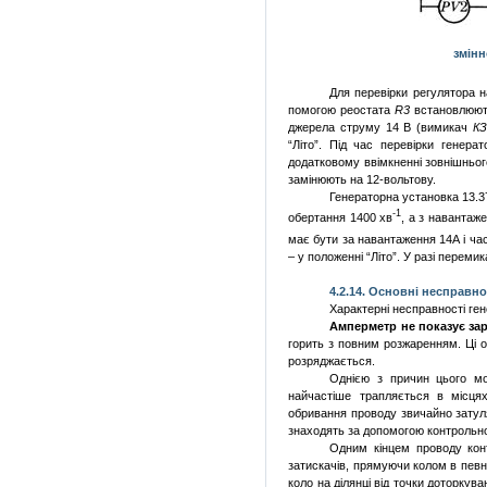
змінн
Для перевірки регулятора 
помогою реостата
R
3
встановлюють
джерела струму 14 В (вимикач
КЗ
“Літо”. Під час перевірки генера
додатковому ввімкненні зовнішньо
замінюють на 12-вольтову.
Генераторна установка 13.3
-1
обертання 1400 хв
, а з навантаж
має бути за навантаження 14А і ча
– у положенні “Літо”. У разі перем
4.2.
14. Основні несправно
Характерні несправності ген
Амперметр не показує за
горить з повним розжаренням. Ці о
розряджається.
Однією з причин цього м
найчастіше трапляється в місцях
обривання проводу звичайно затуляє
знаходять за допомогою контрольно
Одним кінцем проводу кон
затискачів, прямуючи колом в певно
коло на ділянці від точки доторкув