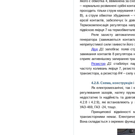
якого є обмотка
4
, ввімкнена за с
– нормально розімкнені срібні конт
проходить
тільки струм керування 
В), а струм обмотки збудження – 
ерозії контактів, забезпечує їх до
Термокомпенсація регулятора нап
підвіскою якірця 7 на термобіметале
Реле захисту автоматично
генератора (замикаються контак
неприпустимої сили і вивести його з
Діод
Д1
запобігає появі с
замикання контактів
8
регулятора н
сприяє активнішому запиранню тра
Резистор
Д1
стабілізує па
частоту коливань якір­ця 7, резист
транзистора, а резистор
R
4
– силу 
4.2.
8. Схема, конструкція
Як електромеханічні, так і 
регулювання зазорів, натягу пруж
недостатню їх надійність та довгов
4.2.8 і 4.2.9), які встановлюють 
УАЗ-469, ГАЗ -24, тощо.
Принципової відмінності
транзисторними немає. Електричн
Вона складається з окремих функці