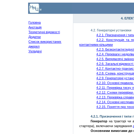
4. ЕЛЕ
Головна
Анотація
4.2. Генераторні установки
Теоретичні відомості
4.2.
1. Призначення і тип
Додатки
4.2.
2. Конструкція та 
Список використаних
контактними кільцями
джерел
4.2.
3. Безконтактні індук
Укладачі
4.2.
4. Переваги і недолік
4.2.
5. Випрямлячі змінно
4.2.
6. Загальні відомост
4.2.
7. Контактно-транзис
4.2.
8. Схема, конструкці
4.2.
9. Генераторні устан
4.2.
10. Основні правила 
4.2.
11. Перевірка тиску 
4.2.
12. Схеми перевірки 
4.2.
13. Перевірка справн
4.2.
14. Основні несправ
4.2.
15. Поняття про тех
4.2.1. Призначення і типи
Генератор
на тракторі чи 
стартера), включаючи заряджання
Основними вимогами до г