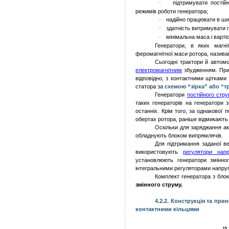
підтримувати постій
·
режимів роботи генератора;
надійно працювати в ши
·
здатність витримувати 
·
мінімальна маса і вартіс
·
Генератори, в яких магн
феромагнітної маси рото­ра, назив
Сьогодні трактори й автом
електромагнітним
збудженням. При 
відповідно, з контактними щітками 
статора за
схемою
“зірка” або “
Генератори
постійного стр
таких генераторів на генератори з
останніх. Крім того, за однакової
обертах ротора, раніше відмикають
Оскільки для заряджання ак
обладнують блоком випрямлячів.
Для підтримання заданої ве
використовують
регулятори напр
установлюють генератори змінн
інтеграль­ними регуляторами напруг
Комплект генератора з бло
змінного струму
.
4.2.2. Конструкція та пр
контактними кільцями