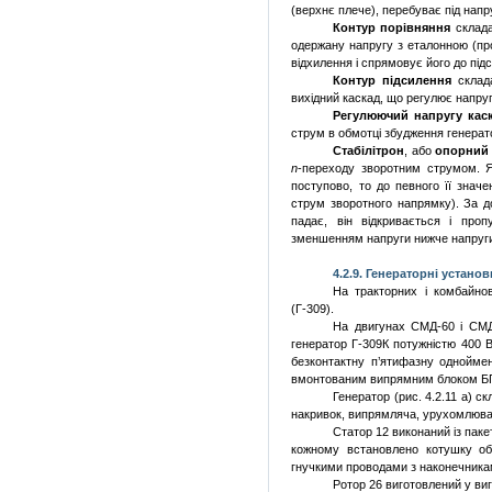
(верхнє плече), перебуває під напр
Контур порівняння
склада
одержану напругу з еталонною (пр
відхилення і спрямовує його до під
Контур підсилення
склад
вихідний каскад, що регулює напруг
Регулюючий напругу кас
струм в обмотці збудження генерат
Стабілітрон
, або
опорний 
n
-переходу зворотним струмом.
поступово, то до певного її значе
струм зворотного напрямку). За до
падає, він відкривається і про
зменшенням напруги нижче напруги ст
4.2.
9. Генераторні установ
На тракторних і комбайно
(Г-309).
На двигунах СМД-60 і СМД
генератор Г-309К потужністю 400 
безконтактну п’ятифазну однойме
вмонтованим випрямним блоком БП
Генератор (рис. 4.2.11 а) с
накривок, випрямляча, урухомлюваль
Статор 12 виконаний із паке
кожному встановлено котушку обм
гнучкими проводами з наконечника
Ротор 26 виготовлений у виг