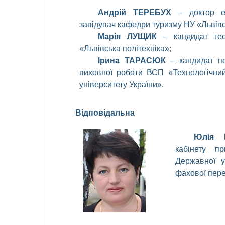
Андрій
ТЕРЕБУХ
–
доктор
завідувач
кафедри
туризму НУ «
Львів
Марія
ЛУЩИК
–
кандидат
ге
«
Львівська
політехніка
»;
Ірина
ТАРАСЮК
–
кандидат
п
виховної
роботи
ВСП «
Технологічни
університету
України
»
.
Відповідальна
Ю
лія
кабінету
пр
Державної
у
фахової
пер