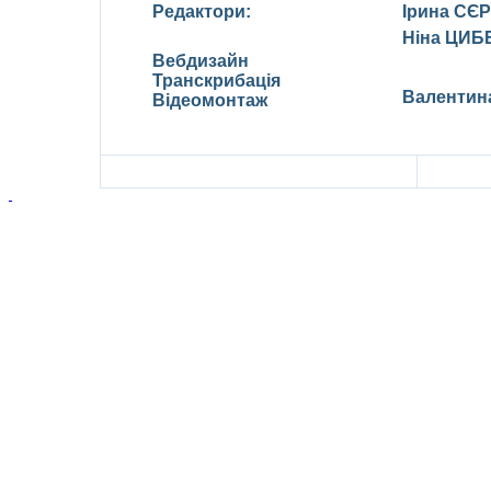
Редак
тори:
Ірина СЄ
Ніна ЦИБ
Вебдизайн
Транскрибація
Валентин
Відеомонтаж