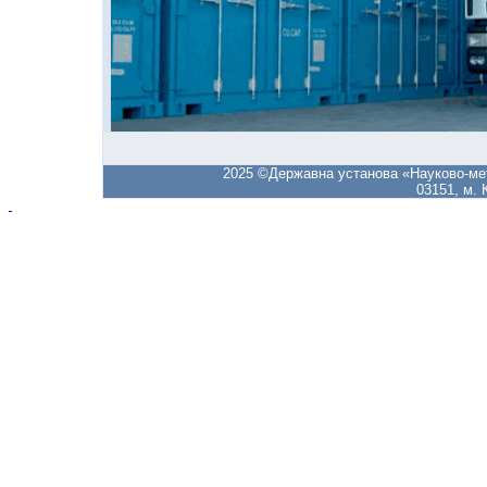
2025
©Державна установа «Науково-ме
03151, м.