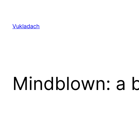
Перейти
до
вмісту
Vukladach
Mindblown: a b